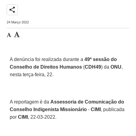
share
24 Março 2022
A denúncia foi realizada durante a
49ª sessão do
Conselho de Direitos Humanos
(
CDH49
) da
ONU
,
nesta terça-feira, 22.
A reportagem é da
Assessoria de Comunicação do
Conselho Indigenista Missionário
-
CIMI
, publicada
por
CIMI
, 22-03-2022.