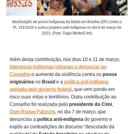
Mobilização de povos indígenas da Bahia em Brasília (DF) contra o
PL 191/2020 e outros projetos anti-indígenas no dia 9 de março de
2022. (Foto: Tiago Miotto/Cimi)
Além desta contribuição, nos dias 10 e 11 de março,
lideranças indígenas voltaram a denunciar ao
Conselho
o aumento da violência contra os
povos
originários
no
Brasil
e a
política anti-indígena
adotada pelo governo federal
, que vem pondo em
risco suas vidas e territórios. Outra contribuição ao
Conselho foi realizada pelo
presidente do Cimi
,
Dom Roque Paloschi
, no dia 7 de março, que
denunciou a
poltica anti-indígena
do governo e
expôs as contradições do discurso “descolado da