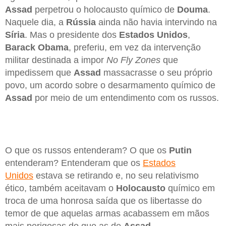
Assad
perpetrou o holocausto químico de
Douma
.
Naquele dia, a
Rússia
ainda não havia intervindo na
Síria
. Mas o presidente dos
Estados Unidos
,
Barack Obama
, preferiu, em vez da intervenção
militar destinada a impor
No Fly Zones
que
impedissem que
Assad
massacrasse o seu próprio
povo, um acordo sobre o desarmamento químico de
Assad
por meio de um entendimento com os russos.
O que os russos entenderam? O que os
Putin
entenderam? Entenderam que os
Estados
Unidos
estava se retirando e, no seu relativismo
ético, também aceitavam o
Holocausto
químico em
troca de uma honrosa saída que os libertasse do
temor de que aquelas armas acabassem em mãos
mais perigosas do que as de
Assad
.