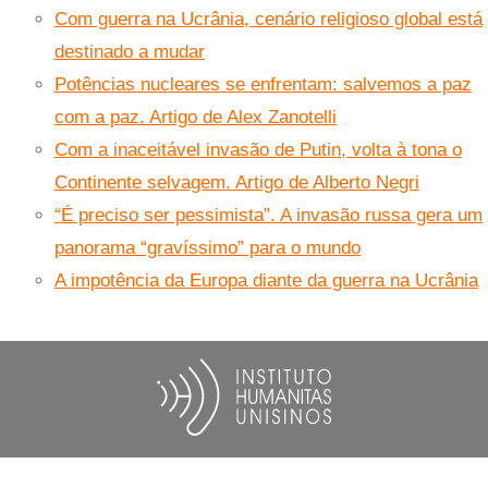
Com guerra na Ucrânia, cenário religioso global está
destinado a mudar
Potências nucleares se enfrentam: salvemos a paz
com a paz. Artigo de Alex Zanotelli
Com a inaceitável invasão de Putin, volta à tona o
Continente selvagem. Artigo de Alberto Negri
“É preciso ser pessimista”. A invasão russa gera um
panorama “gravíssimo” para o mundo
A impotência da Europa diante da guerra na Ucrânia