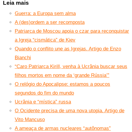
Leia mais
Guerra: a Europa sem alma
A (des)ordem a ser recomposta
Patriarca de Moscou apoia o czar para reconquistar
a Igreja “cismática” de Kiev
Quando o conflito une as Igrejas. Artigo de Enzo
Bianchi
“Caro Patriarca Kirill, venha à Ucrânia buscar seus
filhos mortos em nome da ‘grande Rússia’”
O relógio do Apocalipse: estamos a poucos
segundos do fim do mundo
Ucrânia e “mística” russa
O Ocidente precisa de uma nova utopia. Artigo de
Vito Mancuso
A ameaça de armas nucleares “autônomas”