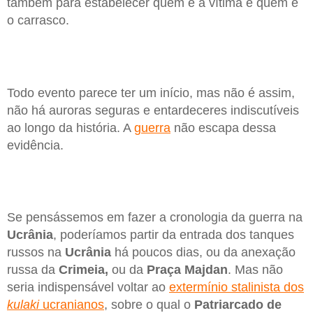
também para estabelecer quem é a vítima e quem é
o carrasco.
Todo evento parece ter um início, mas não é assim,
não há auroras seguras e entardeceres indiscutíveis
ao longo da história. A
guerra
não escapa dessa
evidência.
Se pensássemos em fazer a cronologia da guerra na
Ucrânia
, poderíamos partir da entrada dos tanques
russos na
Ucrânia
há poucos dias, ou da anexação
russa da
Crimeia,
ou da
Praça Majdan
. Mas não
seria indispensável voltar ao
extermínio stalinista dos
kulaki
ucranianos
, sobre o qual o
Patriarcado de