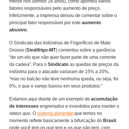
menor nos últimos 16 anos), como apontou vários
fatores responsáveis pelo aumento de preço.
Infelizmente, a imprensa deixou de comentar sobre o
principal fator responsável por este
aumento
abusivo
.
O Sindicato das Indústrias de Frigoríficos de Mato
Grosso (
Sindifrigo-MT
) comentou sobre a ganância
“de um elo que não quer fazer parte de uma corrente
da cadeia”. Para o
Sindicato
as quedas de preços da
indústria para o atacado variaram de 15% a 20%,
“mas no balcão não teve nenhuma queda, ou seja, foi
0%, o que o varejo baixou em seus produtos.”
Estamos aqui diante de um exemplo de
acumulação
de interesses
engrenados e investidos para manter o
status quo
. O
sistema alimentar
que temos no
momento reflete basicamente a bifurcação do
Brasil
,
onde você tem os que tem e os que não tem, com