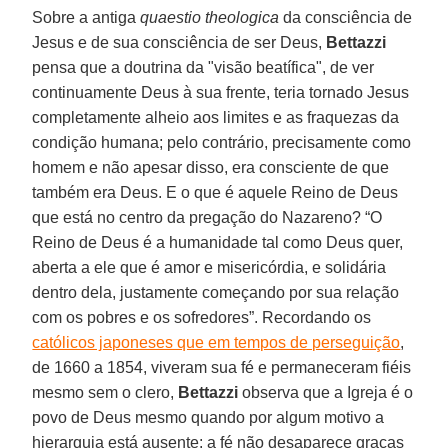
Sobre a antiga
quaestio theologica
da consciência de
Jesus e de sua consciência de ser Deus,
Bettazzi
pensa que a doutrina da "visão beatífica", de ver
continuamente Deus à sua frente, teria tornado Jesus
completamente alheio aos limites e as fraquezas da
condição humana; pelo contrário, precisamente como
homem e não apesar disso, era consciente de que
também era Deus. E o que é aquele Reino de Deus
que está no centro da pregação do Nazareno? “O
Reino de Deus é a humanidade tal como Deus quer,
aberta a ele que é amor e misericórdia, e solidária
dentro dela, justamente começando por sua relação
com os pobres e os sofredores”. Recordando os
católicos japoneses que em tempos de perseguição
,
de 1660 a 1854, viveram sua fé e permaneceram fiéis
mesmo sem o clero,
Bettazzi
observa que a Igreja é o
povo de Deus mesmo quando por algum motivo a
hierarquia está ausente: a fé não desaparece graças