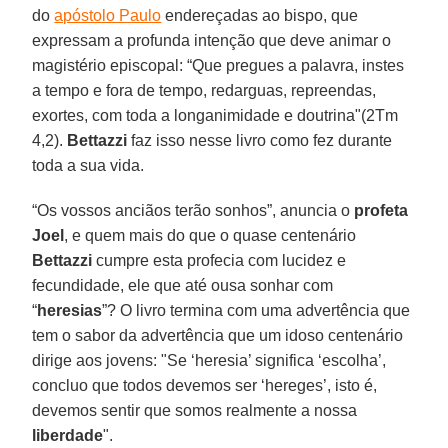
do
apóstolo Paulo
endereçadas ao bispo, que
expressam a profunda intenção que deve animar o
magistério episcopal: “Que pregues a palavra, instes
a tempo e fora de tempo, redarguas, repreendas,
exortes, com toda a longanimidade e doutrina"(2Tm
4,2).
Bettazzi
faz isso nesse livro como fez durante
toda a sua vida.
“Os vossos anciãos terão sonhos”, anuncia o
profeta
Joel
, e quem mais do que o quase centenário
Bettazzi
cumpre esta profecia com lucidez e
fecundidade, ele que até ousa sonhar com
“
heresias
”? O livro termina com uma advertência que
tem o sabor da advertência que um idoso centenário
dirige aos jovens: "Se ‘heresia’ significa ‘escolha’,
concluo que todos devemos ser ‘hereges’, isto é,
devemos sentir que somos realmente a nossa
liberdade
".