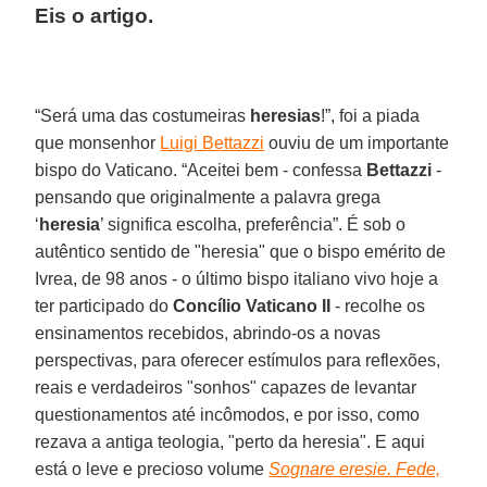
Eis o artigo.
“Será uma das costumeiras
heresias
!”, foi a piada
que monsenhor
Luigi Bettazzi
ouviu de um importante
bispo do Vaticano. “Aceitei bem - confessa
Bettazzi
-
pensando que originalmente a palavra grega
‘
heresia
’ significa escolha, preferência”. É sob o
autêntico sentido de "heresia" que o bispo emérito de
Ivrea, de 98 anos - o último bispo italiano vivo hoje a
ter participado do
Concílio Vaticano II
- recolhe os
ensinamentos recebidos, abrindo-os a novas
perspectivas, para oferecer estímulos para reflexões,
reais e verdadeiros "sonhos" capazes de levantar
questionamentos até incômodos, e por isso, como
rezava a antiga teologia, "perto da heresia". E aqui
está o leve e precioso volume
Sognare eresie. Fede,