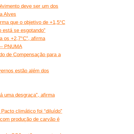
olvimento deve ser um dos
a Alves
ma que o objetivo de +1,5°C
o está se esgotando”
a os +2,7°C”, afirma
e – PNUMA
undo de Compensação para a
vernos estão além dos
á uma desgraça”, afirma
cto climático foi “diluído”
 com produção de carvão é