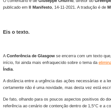
O comentário é de
Giuseppe Onufrio
, diretor do
Greenpea
publicado em
Il Manifesto
, 14-11-2021. A tradução é de
M
Eis o texto.
A
Conferência de Glasgow
se encerra com um texto que,
início, foi ainda mais enfraquecido sobre o tema da
elimin
Índia
.
A distância entre a urgência das ações necessárias e a l
certamente não é uma novidade, mas desta vez está escri
De fato, olhando para os poucos aspectos positivos do d
referência ao cenário de contenção dentro de 1,5°C e a 