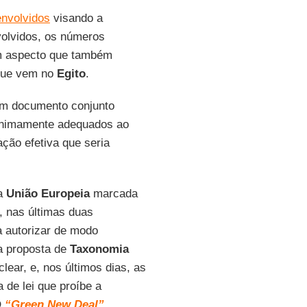
envolvidos
visando a
olvidos, os números
um aspecto que também
 que vem no
Egito
.
 um documento conjunto
inimamente adequados ao
ção efetiva que seria
da
União Europeia
marcada
o, nas últimas duas
 autorizar de modo
na proposta de
Taxonomia
clear, e, nos últimos dias, as
 de lei que proíbe a
O
“Green New Deal”