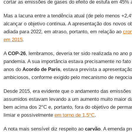
cortar as emissões de gases do efeito de estufa em 45% 
Mas a lacuna entre a tendência atual (de pelo menos +2,
alcançar o objetivo continua. A apresentação dos novos obj
adiada para 2022, em atraso, portanto, em relação ao
cro
em 2015
.
A
COP-26
, lembramos, deveria ter sido realizada no ano 
pandemia. A sua importância estava precisamente no fato 
anos do
Acordo de Paris
, estava prevista a apresentaç
ambiciosos, conforme exigido pelo mecanismo de negocia
Desde 2015, era evidente que o andamento das emissões
assumidos estavam levando a um aumento muito maior da
bem acima dos 2°C e, portanto, fora do objetivo de perm
limiar e possivelmente
em torno de 1,5°C
.
A nota mais sensível diz respeito ao
carvão
. A emenda pr