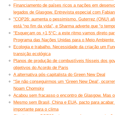
Financiamento de países ricos a nações em desenv
legados de Glasgow. Entrevista especial com Fabian
"COP26: aumenta o pessimismo. Guterrez (ONU) afir
está “no fim da vida”, e Sharma adverte que “o temp
“Esqueçam os +1,5°C: a este ritmo vamos direto par
Programa das Nações Unidas para o Meio Ambient
Ecologia e trabalho. Necessidade da criação um F
transição ecológica
Planos de produção de combustíveis fósseis dos go
objetivos do Acordo de Paris
A alternativa pós-capitalista do Green New Deal
“Se não conseguirmos um ‘Green New Deal’, ocorrer
Noam Chomsky
Acabou sem fracasso o encontro de Glasgow. Mas o Pa
Mesmo sem Brasil, China e EUA, pacto para acabar
importante para o clima