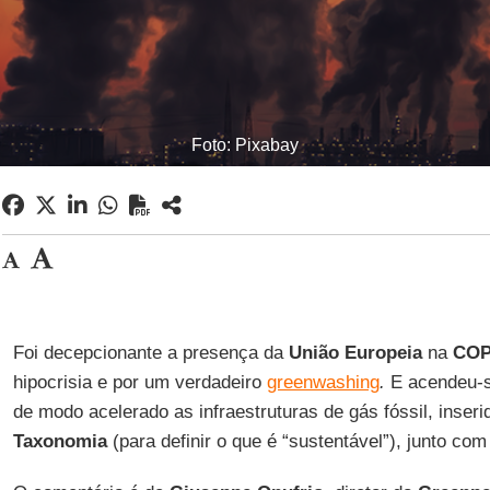
Foto: Pixabay
Foi decepcionante a presença da
União Europeia
na
COP
hipocrisia e por um verdadeiro
greenwashing
.
E acendeu-se
de modo acelerado as infraestruturas de gás fóssil, inser
Taxonomia
(para definir o que é “sustentável”), junto co