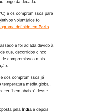
ao longo da década.
4°C) e os compromissos para
etivos voluntários foi
nograma definido em
Paris
passado e foi adiada devido à
de que, decorridos cinco
ão de compromissos mais
ção.
 e dos compromissos já
 temperatura média global,
anecer “bem abaixo” desse
oposta pela
Índia
e depois