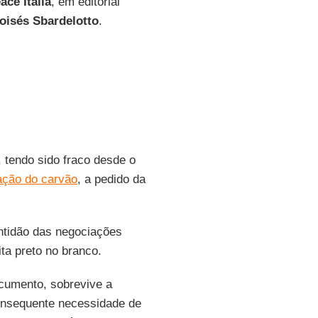
ce Itália
, em editorial
oisés Sbardelotto
.
 tendo sido fraco desde o
ação do carvão
, a pedido da
entidão das negociações
ta preto no branco.
ocumento, sobrevive a
consequente necessidade de