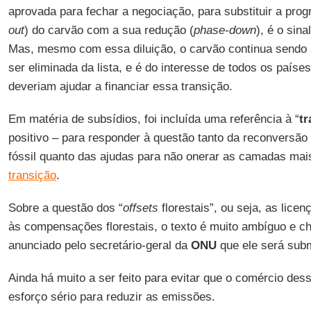
aprovada para fechar a negociação, para substituir a prog
out
) do carvão com a sua redução (
phase-down
), é o sin
Mas, mesmo com essa diluição, o carvão continua sendo a
ser eliminada da lista, e é do interesse de todos os países
deveriam ajudar a financiar essa transição.
Em matéria de subsídios, foi incluída uma referência à “
tr
positivo – para responder à questão tanto da reconversão
fóssil quanto das ajudas para não onerar as camadas ma
transição
.
Sobre a questão dos “
offsets
florestais”, ou seja, as lic
às compensações florestais, o texto é muito ambíguo e che
anunciado pelo secretário-geral da
ONU
que ele será subm
Ainda há muito a ser feito para evitar que o comércio dess
esforço sério para reduzir as emissões.