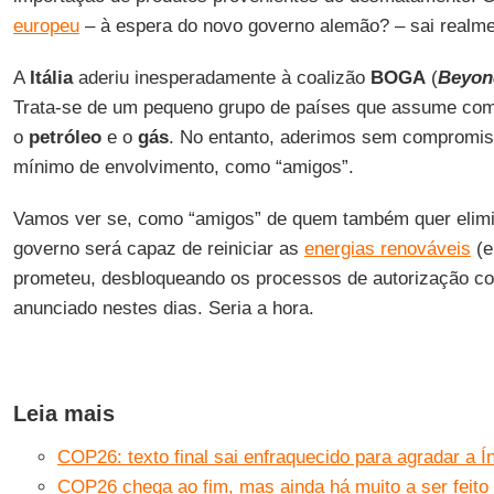
europeu
– à espera do novo governo alemão? – sai realm
A
Itália
aderiu inesperadamente à coalizão
BOGA
(
Beyond
Trata-se de um pequeno grupo de países que assume com
o
petróleo
e o
gás
. No entanto, aderimos sem compromis
mínimo de envolvimento, como “amigos”.
Vamos ver se, como “amigos” de quem também quer elim
governo será capaz de reiniciar as
energias renováveis
(e
prometeu, desbloqueando os processos de autorização 
anunciado nestes dias. Seria a hora.
Leia mais
COP26: texto final sai enfraquecido para agradar a Í
COP26 chega ao fim, mas ainda há muito a ser feito