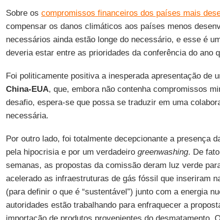
Sobre os
compromissos financeiros dos países mais des
compensar os danos climáticos aos países menos desenv
necessários ainda estão longe do necessário, e esse é 
deveria estar entre as prioridades da conferência do ano
Foi politicamente positiva a inesperada apresentação de
China-EUA
, que, embora não contenha compromissos m
desafio, espera-se que possa se traduzir em uma colabora
necessária.
Por outro lado, foi totalmente decepcionante a presença 
pela hipocrisia e por um verdadeiro
greenwashing
. De fat
semanas, as propostas da comissão deram luz verde para
acelerado as infraestruturas de gás fóssil que inseriram 
(para definir o que é “sustentável”) junto com a energia nu
autoridades estão trabalhando para enfraquecer a proposta
importação de produtos provenientes do desmatamento. 