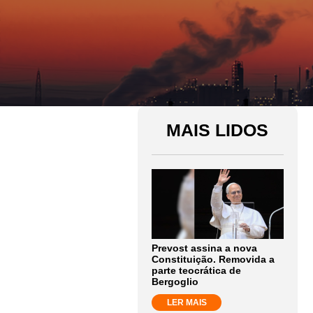
MAIS LIDOS
Prevost assina a nova
Constituição. Removida a
parte teocrática de
Bergoglio
LER MAIS