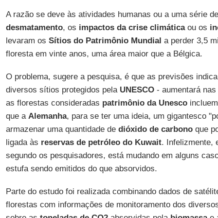
A razão se deve às atividades humanas ou a uma série d
desmatamento
, os
impactos da crise climática
ou os
i
levaram os
Sítios do Patrimônio Mundial
a perder 3,5 m
floresta em vinte anos, uma área maior que a Bélgica.
O problema, sugere a pesquisa, é que as previsões indic
diversos sítios protegidos pela
UNESCO
- aumentará nas 
as florestas consideradas
patrimônio da Unesco
incluem
que a
Alemanha
, para se ter uma ideia, um gigantesco "
armazenar uma quantidade de
dióxido de carbono
que po
ligada às
reservas de petróleo do Kuwait
. Infelizmente,
segundo os pesquisadores, está mudando em alguns caso
estufa sendo emitidos do que absorvidos.
Parte do estudo foi realizada combinando dados de satéli
florestas com informações de monitoramento dos diverso
sobre as
toneladas de CO2
absorvidas pela
biomassa
e 