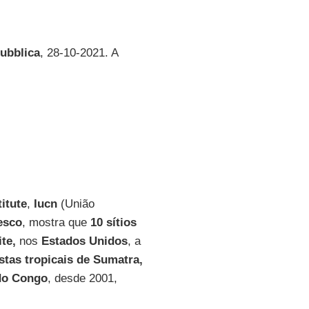
ubblica
, 28-10-2021. A
itute
,
Iucn
(União
esco
, mostra que
10 sítios
te,
nos
Estados Unidos
, a
estas tropicais de Sumatra,
do Congo
, desde 2001,