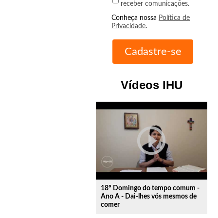
receber comunicações.
Conheça nossa
Política de
Privacidade
.
Vídeos IHU
play_circle_outline
18º Domingo do tempo comum -
Ano A - Dai-lhes vós mesmos de
comer