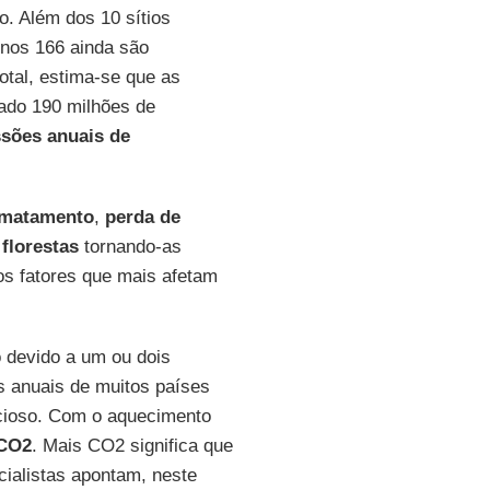
o. Além dos 10 sítios
enos 166 ainda são
otal, estima-se que as
ado 190 milhões de
sões anuais de
matamento
,
perda de
s
florestas
tornando-as
os fatores que mais afetam
.
 devido a um ou dois
s anuais de muitos países
icioso. Com o aquecimento
CO2
. Mais CO2 significa que
cialistas apontam, neste