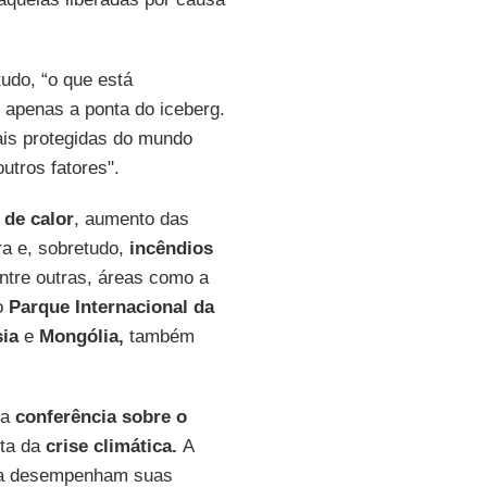
udo, “o que está
 apenas a ponta do iceberg.
is protegidas do mundo
utros fatores".
 de calor
, aumento das
ra e, sobretudo,
incêndios
tre outras, áreas como a
o
Parque Internacional da
ia
e
Mongólia,
também
 a
conferência sobre o
ota da
crise climática.
A
a desempenham suas