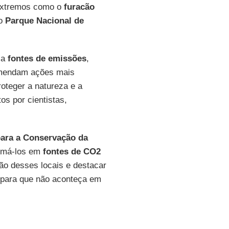
 extremos como o
furacão
no
Parque Nacional de
 a
fontes de emissões
,
comendam ações mais
roteger a natureza e a
os por cientistas,
para a Conservação da
formá-los em
fontes de CO2
ão desses locais e destacar
, para que não aconteça em