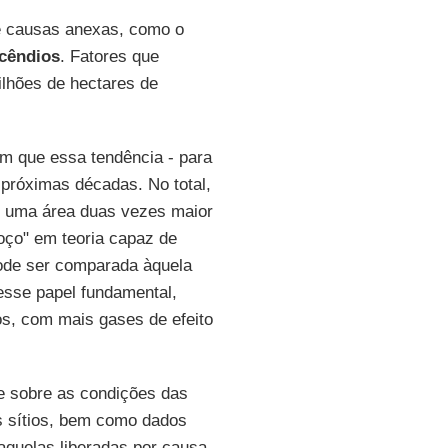
e causas anexas, como o
ncêndios
. Fatores que
ilhões de hectares de
am que essa tendência - para
próximas décadas. No total,
 uma área duas vezes maior
poço" em teoria capaz de
de ser comparada àquela
 esse papel fundamental,
s, com mais gases de efeito
te sobre as condições das
s sítios, bem como dados
aquelas liberadas por causa