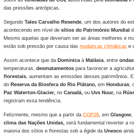
das pressões antrópicas.
Segundo
Tales Carvalho Resende
, um dos autores do est
acontecendo em nível de
sítios do Património Mundial
é
Mesmo aquelas que deveriam ser as áreas melhores e ma
estão sob pressão por causa das
mudanças climáticas
e o
Assim acontece que da
Dominica
à
Malásia
, entre
ondas
temperaturas,
desmatamentos
para favorecer a agricultu
florestais
, aumentam as emissões desses patrimônios. En
do
Reserva da Biosfera do Rio Plátano,
em
Honduras
, 
Paz Waterton-Glacier,
no
Canadá,
ou
Uvs Nuur,
na
Rúss
registram essa tendência.
Felizmente, mesmo que a partir da
COP26
, em
Glasgow
,
clima das Nações Unidas,
será fundamental reverter a r
maioria dos sítios e florestas sob a égide da
Unesco
aind