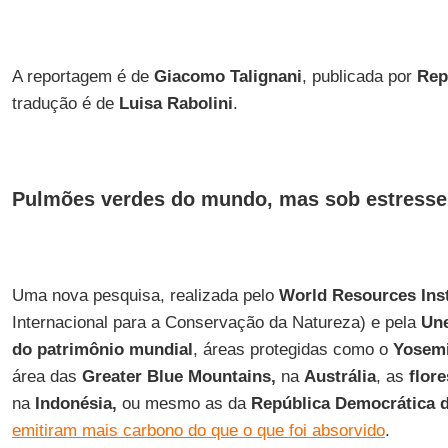
A reportagem é de
Giacomo Talignani
, publicada por
Rep
tradução é de
Luisa Rabolini
.
Pulmões verdes do mundo, mas sob estresse
Uma nova pesquisa, realizada pelo
World Resources Inst
Internacional para a Conservação da Natureza) e pela
Un
do patrimônio mundial
, áreas protegidas como o
Yosemi
área das
Greater Blue Mountains,
na
Austrália
, as
flor
na
Indonésia,
ou mesmo as da
República Democrática 
emitiram mais carbono do que o que foi absorvido
.