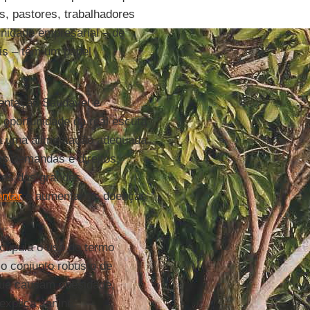
, pastores, trabalhadores
nidade empresarial – de
is – têm um papel
entação Saudável e
e oportunidade da real escuta
 a uma alimentação adequada
as demandas e direitos,
ses das grandes
entar
e aumentar as doenças
cúpula o uso do termo
o conjunto robusto de
que causam obesidade,
explica Janine.