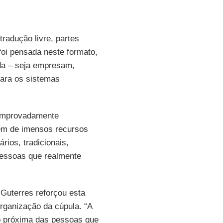
radução livre, partes
oi pensada neste formato,
ada – seja empresam,
para os sistemas
omprovadamente
õem de imensos recursos
rios, tradicionais,
 pessoas que realmente
 Guterres reforçou esta
rganização da cúpula. “A
o próxima das pessoas que