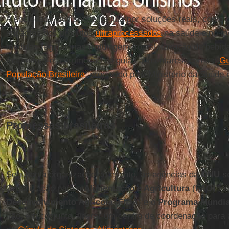
A sociedade civil segue na luta por soluções reais, como
impactos dos produtos
ultraprocessados
na saúde e no me
medidas regulatórias (rotulagem frontal, taxação de bebida
marketing) e a promoção de guias alimentares, como o
Gu
População Brasileira
, produzido pelo Ministério da Saúde
Promessas brasileiras
Segundo a organização do evento, as agências da
ONU
s
Organização para a
Alimentação e Agricultura
(
FAO
), o
Desenvolvimento Agrícola
(
FIDA
) e o
Programa Mundia
irão, em conjunto, liderar um centro de coordenação par