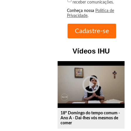
receber comunicações.
Conheça nossa
Política de
Privacidade
.
Vídeos IHU
play_circle_outline
18º Domingo do tempo comum -
Ano A - Dai-lhes vós mesmos de
comer