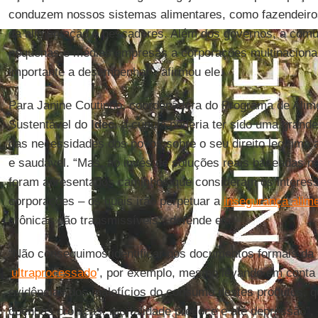
conduzem nossos sistemas alimentares, como fazendeiros
da alimentação e pescadores. Além dos governos, a comu
pequenas e médias empresas a corporações multinaciona
importante a desempenhar”, afirmou ele.
Para Janine Coutinho, coordenadora do Programa de Alim
Sustentável do
Idec
, a cúpula poderia ter sido uma grand
das necessidades dos povos sobre o seu direito legítimo
e saudável. “Mas, ao invés de soluções reais baseadas n
foram apresentados caminhos que consideram os interes
corporações – os quais irão perpetuar a
insegurança alim
crônicas não transmissíveis”, defende ela.
“Não conseguimos identificar nos documentos formais da 
‘
ultraprocessado
’, por exemplo, mesmo levando em conta 
evidências dos malefícios do consumo destes produtos, 
doenças crônicas, mortalidade precoce e até depressão”, 