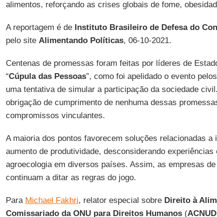
alimentos, reforçando as crises globais de fome, obesida
A reportagem é de
Instituto Brasileiro de Defesa do Co
pelo site
Alimentando Políticas
, 06-10-2021.
Centenas de promessas foram feitas por líderes de Estad
“
Cúpula das Pessoas
”, como foi apelidado o evento pelo
uma tentativa de simular a participação da sociedade civil
obrigação de cumprimento de nenhuma dessas promessas
compromissos vinculantes.
A maioria dos pontos favorecem soluções relacionadas a 
aumento de produtividade, desconsiderando experiências 
agroecologia em diversos países. Assim, as empresas de 
continuam a ditar as regras do jogo.
Para
Michael Fakhri
, relator especial sobre
Direito à Ali
Comissariado da ONU para Direitos Humanos
(
ACNUD