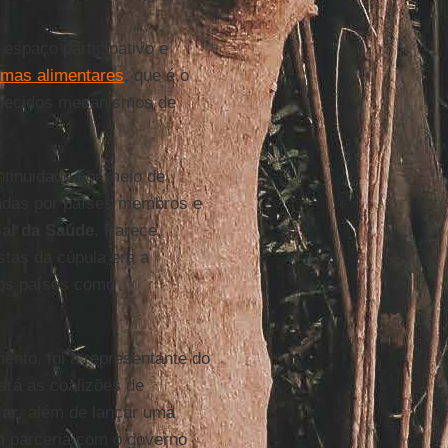
 espaço participativo e
emas alimentares
, que é o
nhecidos mecanismos de
ntinuidade por meio de
radas por países membros e
al da Saúde
. Parece,
tas da cúpula era a
dos países como
mento, foi a representante do
ará as coalizões de
lar
, além de lançar uma
m parceria com o governo