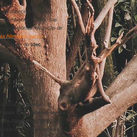
 o reconhecimento dos
io ambiente, reforço das
s regulatórias, restrição de
ia Alimentar para a
 com apoio do
Idec
.
ediadas em
Roma
– a
Fundo Internacional para o
l de Alimentos
(
WFP
) –
a apoiar o acompanhamento