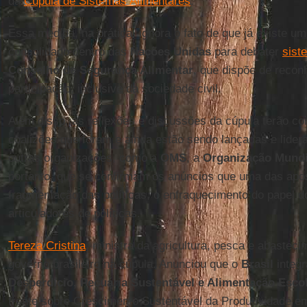
da
Cúpula de Sistemas Alimentares
.
Essa medida, na prática, ignora o fato de que já existe um
consolidado dentro das
Nações Unidas
para debater
sist
Conselho de Segurança Alimentar
, que dispõe de reco
participação, inclusive da sociedade civil.
Além disso, as reflexões e discussões da cúpula terão co
coalizões que foram e ainda estão sendo lançadas e lide
outras organizações, como a
OMS
, a
Organização Mundi
portanto, que se confirmam os anúncios que uma das apos
fragmentação das políticas, o enfraquecimento do papel 
articuladores de políticas.
Tereza Cristina
, ministra da agricultura, pesca e abasteci
governo brasileiro na cúpula. Anunciou que o
Brasil
integr
Desperdício, Pecuária Sustentável e Alimentação Esco
frente sobre Crescimento Sustentável da Produtividade e