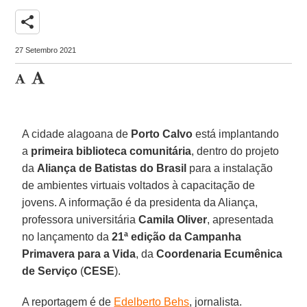
share
27 Setembro 2021
A cidade alagoana de
Porto Calvo
está implantando
a
primeira biblioteca comunitária
, dentro do projeto
da
Aliança de Batistas do Brasil
para a instalação
de ambientes virtuais voltados à capacitação de
jovens. A informação é da presidenta da Aliança,
professora universitária
Camila Oliver
, apresentada
no lançamento da
21ª edição da Campanha
Primavera para a Vida
, da
Coordenaria Ecumênica
de Serviço
(
CESE
).
A reportagem é de
Edelberto Behs
, jornalista.