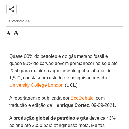
share
13 Setembro 2021
Quase 60% do petróleo e do gás metano fóssil e
quase 90% do carvão devem permanecer no solo até
2050 para manter o aquecimento global abaixo de
1,5°C, constata um estudo de pesquisadores da
University College London
(
UCL
).
A reportagem é publicada por
EcoDebate
, com
tradução e edição de
Henrique Cortez
, 09-09-2021.
A
produção global de petróleo e gás
deve cair 3%
ao ano até 2050 para atingir essa meta. Muitos