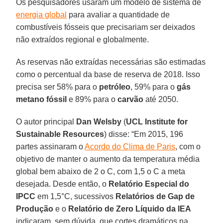
Os pesquisadores usaram um modelo de sistema de
energia global
para avaliar a quantidade de
combustíveis fósseis que precisariam ser deixados
não extraídos regional e globalmente.
As reservas não extraídas necessárias são estimadas
como o percentual da base de reserva de 2018. Isso
precisa ser 58% para o
petróleo
, 59% para o
gás
metano fóssil
e 89% para o
carvão
até 2050.
O autor principal
Dan Welsby
(
UCL Institute for
Sustainable Resources
) disse: “Em 2015, 196
partes assinaram o
Acordo do Clima de Paris
, com o
objetivo de manter o aumento da temperatura média
global bem abaixo de 2 o C, com 1,5 o C a meta
desejada. Desde então, o
Relatório Especial do
IPCC
em 1,5°C, sucessivos
Relatórios de Gap de
Produção
e o
Relatório de Zero Líquido da IEA
indicaram, sem dúvida, que cortes dramáticos na