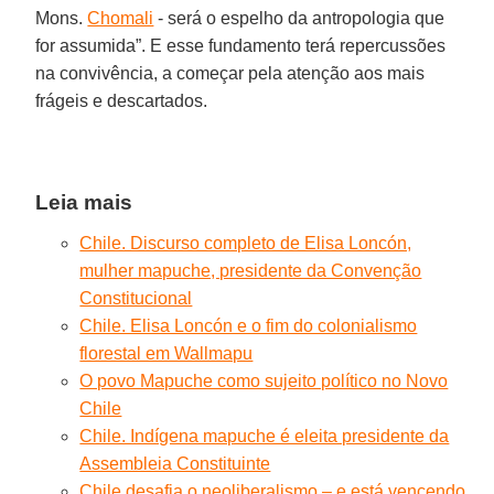
Mons.
Chomali
- será o espelho da antropologia que
for assumida”. E esse fundamento terá repercussões
na convivência, a começar pela atenção aos mais
frágeis e descartados.
Leia mais
Chile. Discurso completo de Elisa Loncón,
mulher mapuche, presidente da Convenção
Constitucional
Chile. Elisa Loncón e o fim do colonialismo
florestal em Wallmapu
O povo Mapuche como sujeito político no Novo
Chile
Chile. Indígena mapuche é eleita presidente da
Assembleia Constituinte
Chile desafia o neoliberalismo – e está vencendo