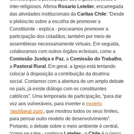
inter-religiosos. Afirma
Rosario Letelier
, encarregada
das atividades institucionais da
Caritas Chile
: “Desde
o plebiscito sobre a escolha de promover a
Constituinte - explica - procuramos promover a
participação dos cidadãos, também por meio de
assembleias necessariamente virtuais. Em seguida,
colaboramos com outros órgãos eclesiais, como a
Comissão Justiça e Paz
, a
Comissão do Trabalho
,
a
Pastoral Rural
. Em geral, a Igreja está tentando
colocar à disposição a contribuição da doutrina
social. Contamos com a abertura de um amplo debate
no país, já existe diálogo com os constituintes
católicos”. Uma temporada de participação, “para dar
voz aos vulneráveis, para inverter o
modelo
'neoliberal puro'
, que mostrou todos os seus limites,
para pensar outro modelo de desenvolvimento”.
Portanto, o debate sobre o meio ambiente é central,
“como se sabe - continua
Letelier
- o
Chile
é o único