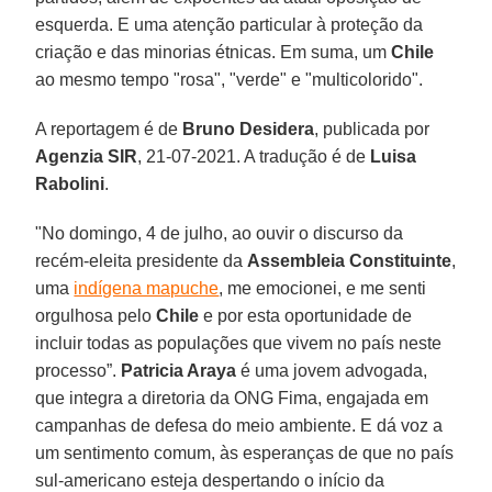
esquerda. E uma atenção particular à proteção da
criação e das minorias étnicas. Em suma, um
Chile
ao mesmo tempo "rosa", "verde" e "multicolorido".
A reportagem é de
Bruno Desidera
, publicada por
Agenzia SIR
, 21-07-2021. A tradução é de
Luisa
Rabolini
.
"No domingo, 4 de julho, ao ouvir o discurso da
recém-eleita presidente da
Assembleia Constituinte
,
uma
indígena mapuche
, me emocionei, e me senti
orgulhosa pelo
Chile
e por esta oportunidade de
incluir todas as populações que vivem no país neste
processo”.
Patricia Araya
é uma jovem advogada,
que integra a diretoria da ONG Fima, engajada em
campanhas de defesa do meio ambiente. E dá voz a
um sentimento comum, às esperanças de que no país
sul-americano esteja despertando o início da