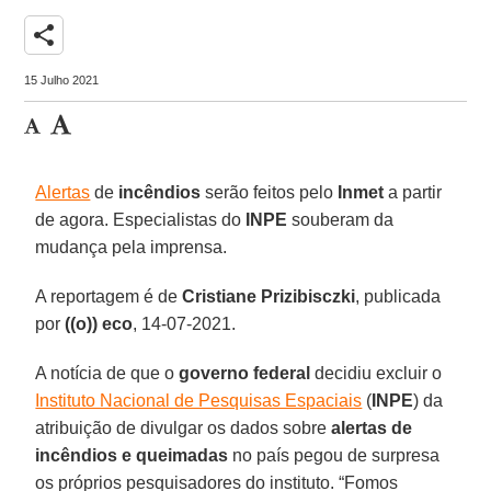
share
15 Julho 2021
Alertas
de
incêndios
serão feitos pelo
Inmet
a partir
de agora. Especialistas do
INPE
souberam da
mudança pela imprensa.
A reportagem é de
Cristiane Prizibisczki
, publicada
por
((o)) eco
, 14-07-2021.
A notícia de que o
governo federal
decidiu excluir o
Instituto Nacional de Pesquisas Espaciais
(
INPE
) da
atribuição de divulgar os dados sobre
alertas de
incêndios e queimadas
no país pegou de surpresa
os próprios pesquisadores do instituto. “Fomos