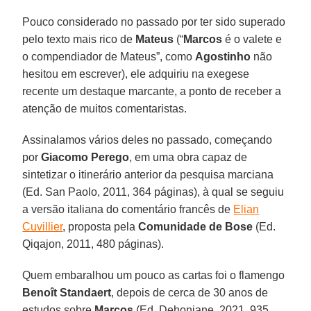
Pouco considerado no passado por ter sido superado
pelo texto mais rico de
Mateus
(“
Marcos
é o valete e
o compendiador de Mateus”, como
Agostinho
não
hesitou em escrever), ele adquiriu na exegese
recente um destaque marcante, a ponto de receber a
atenção de muitos comentaristas.
Assinalamos vários deles no passado, começando
por
Giacomo Perego
, em uma obra capaz de
sintetizar o itinerário anterior da pesquisa marciana
(Ed. San Paolo, 2011, 364 páginas), à qual se seguiu
a versão italiana do comentário francês de
Elian
Cuvillier
, proposta pela
Comunidade de Bose
(Ed.
Qiqajon, 2011, 480 páginas).
Quem embaralhou um pouco as cartas foi o flamengo
Benoît Standaert
, depois de cerca de 30 anos de
estudos sobre
Marcos
(Ed. Dehoniane, 2021, 935