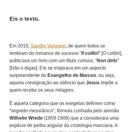
Eis o texto.
Em 2015,
Sandro Veronesi
, de quem todos se
lembram do romance de sucesso
“
Il colibrì
”
[O colibri],
publicava um livro com um título curioso,
“
Non dirlo
”
[Não o digas]. Ele se inspirava em um aspecto
surpreendente do
Evangelho de Marcos
, ou seja,
aquela consignação ao silêncio que
Jesus
impõe a
quem recebe os seus milagres.
É aquela categoria que os exegetas definem como
“segredo messiânico”, fórmula cunhada pelo alemão
Wilhelm Wrede
(1859-1906) que a considerara uma
espécie de pedra angular da cristologia marciana. A