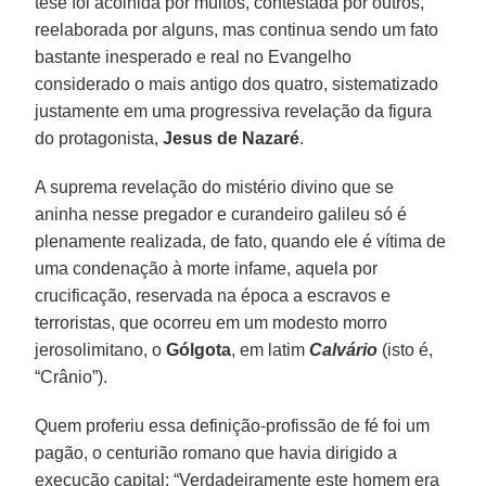
tese foi acolhida por muitos, contestada por outros,
reelaborada por alguns, mas continua sendo um fato
bastante inesperado e real no Evangelho
considerado o mais antigo dos quatro, sistematizado
justamente em uma progressiva revelação da figura
do protagonista,
Jesus de Nazaré
.
A suprema revelação do mistério divino que se
aninha nesse pregador e curandeiro galileu só é
plenamente realizada, de fato, quando ele é vítima de
uma condenação à morte infame, aquela por
crucificação, reservada na época a escravos e
terroristas, que ocorreu em um modesto morro
jerosolimitano, o
Gólgota
, em latim
Calvário
(isto é,
“Crânio”).
Quem proferiu essa definição-profissão de fé foi um
pagão, o centurião romano que havia dirigido a
execução capital: “Verdadeiramente este homem era