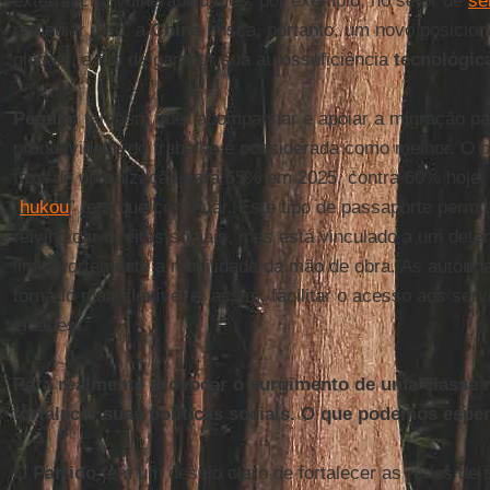
externa cria vulnerabilidades, por exemplo, no setor de
se
remediar isso, a
China
busca, portanto, um novo posicion
globais, a fim de garantir sua autossuficiência
tecnológic
Pequim
também quer acompanhar e apoiar a migração par
produtividade do trabalho é considerada como melhor. O 
taxa de urbanização para 65% em 2025, contra 60% hoje. 
“
hukou
” terá que continuar. Este tipo de passaporte permi
reivindicar direitos sociais, mas está vinculado a um deter
limita fortemente a mobilidade da mão de obra. As autorid
torná-lo mais flexível e, assim, facilitar o acesso aos ser
cidades.
Para realmente provocar o surgimento de uma classe m
fortalecer suas políticas sociais. O que podemos esper
O
Partido
tem um desejo claro de fortalecer as redes de 