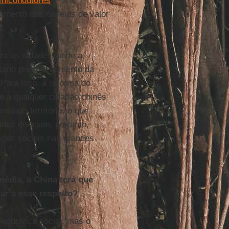
micondutores
. Para
amento nas cadeias de valor
a.
a as cidades, onde a
plano prevê o aumento da
Para isso, a reforma do
te a qualquer cidadão chinês
minado território, o que
ades desejam, portanto,
viços sociais nas grandes
édia, a China terá que
ar a esse respeito?
segurança social, mas o