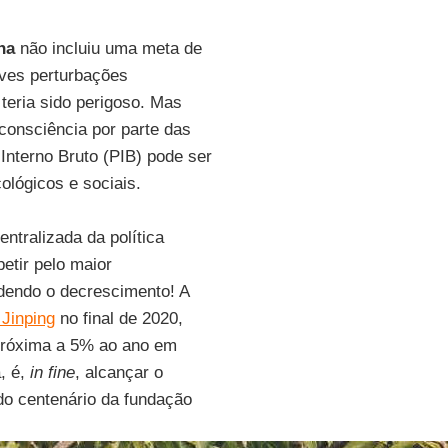
na
não incluiu uma meta de
aves perturbações
 teria sido perigoso. Mas
consciência por parte das
Interno Bruto (PIB) pode ser
ológicos e sociais.
tralizada da política
etir pelo maior
ndendo o decrescimento! A
 Jinping
no final de 2020,
 próxima a 5% ao ano em
, é,
in fine
, alcançar o
 do centenário da fundação