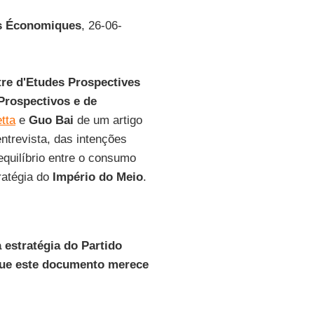
es Économiques
, 26-06-
re d'Etudes Prospectives
Prospectivos e de
etta
e
Guo Bai
de um artigo
entrevista, das intenções
equilíbrio entre o consumo
ratégia do
Império do Meio
.
 estratégia do Partido
que este documento merece