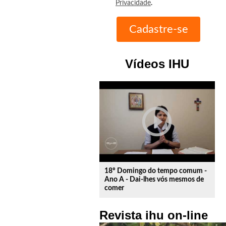
Privacidade
.
Vídeos IHU
play_circle_outline
18º Domingo do tempo comum -
Ano A - Dai-lhes vós mesmos de
comer
Revista ihu on-line