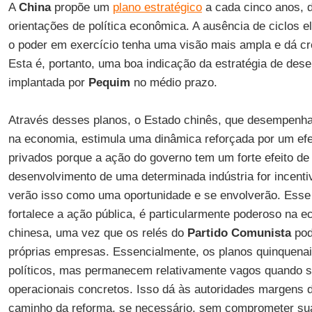
A
China
propõe um
plano estratégico
a cada cinco anos, d
orientações de política econômica. A ausência de ciclos el
o poder em exercício tenha uma visão mais ampla e dá cre
Esta é, portanto, uma boa indicação da estratégia de des
implantada por
Pequim
no médio prazo.
Através desses planos, o Estado chinês, que desempenha
na economia, estimula uma dinâmica reforçada por um efe
privados porque a ação do governo tem um forte efeito de 
desenvolvimento de uma determinada indústria for incent
verão isso como uma oportunidade e se envolverão. Esse 
fortalece a ação pública, é particularmente poderoso na e
chinesa, uma vez que os relés do
Partido Comunista
pod
próprias empresas. Essencialmente, os planos quinquenai
políticos, mas permanecem relativamente vagos quando se
operacionais concretos. Isso dá às autoridades margens 
caminho da reforma, se necessário, sem comprometer sua 