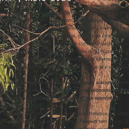
Para isso, está previsto um aumento nos gastos com pes
(P&D) de 7% ao ano. Este é um ritmo relativamente alto,
realidade para a
China
uma continuidade da trajetória rece
modernizar a indústria tradicional, garantindo o fortalecim
Vários setores foram identificados como estratégicos, co
participação no valor agregado do país de 11% para 17% 
Isso inclui, entre outras, as tecnologias da informação, a
também as neurociências, a indústria espacial e as biotec
Assim, apesar do desejo de reequilibrar a economia e
China ainda não busca tornar-se uma economia de serv
de que a indústria é sua principal força econômica.
Em outra área, a guerra comercial e tecnológica dos últ
também influenciou sua estratégia.
Pequim
tem provas de