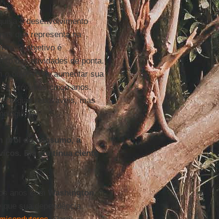
quisa e desenvolvimento
 mas que representa na
nte. O objetivo é
ento das atividades de ponta.
m o objetivo de aumentar sua
nos próximos cinco anos.
s energias renováveis, mas
nologias.
m prol do consumo, a
iços. Ela continua ciente
imos anos com
Washington
 que sua dependência