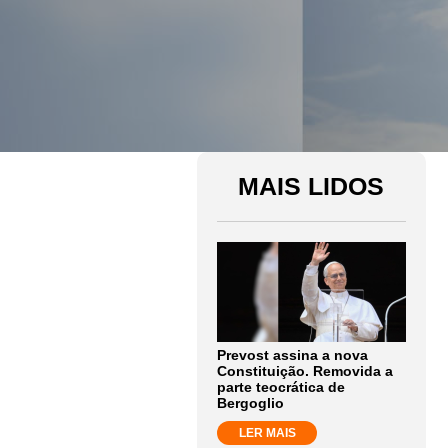
MAIS LIDOS
Prevost assina a nova
Constituição. Removida a
parte teocrática de
Bergoglio
LER MAIS