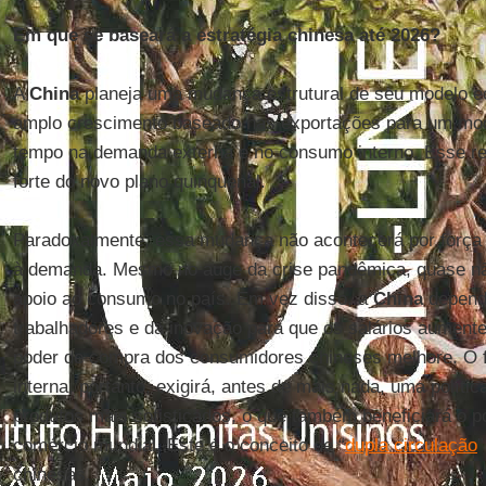
Em que se baseará a estratégia chinesa até 2026?
A
China
planeja uma mudança estrutural de seu modelo 
amplo crescimento baseado nas exportações para um m
tempo na demanda externa e no consumo interno. Esse reeq
forte do novo plano quinquenal.
Paradoxalmente, essa mudança não acontecerá por força d
à demanda. Mesmo no auge da crise pandêmica, quase nã
apoio ao consumo no país. Em vez disso, a
China
depend
trabalhadores e da inovação para que os salários aumente
poder de compra dos consumidores chineses melhore. O 
interna, portanto, exigirá, antes de mais nada, uma polític
produtos mais sofisticados, o que também beneficiará o 
comércio mundial. Este é o conceito de “
dupla circulação
”
chinesas.