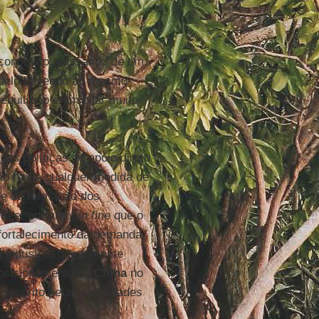
econômico, passando de um
odelo baseado ao mesmo
uilíbrio é um pilar muito
as políticas de apoio direto
o havia qualquer medida de
e da formação dos
m e, portanto,
in fine
que o
fortalecimento da demanda
a industrial que fomente
posicionamento da
China
no
 descrito pelas autoridades