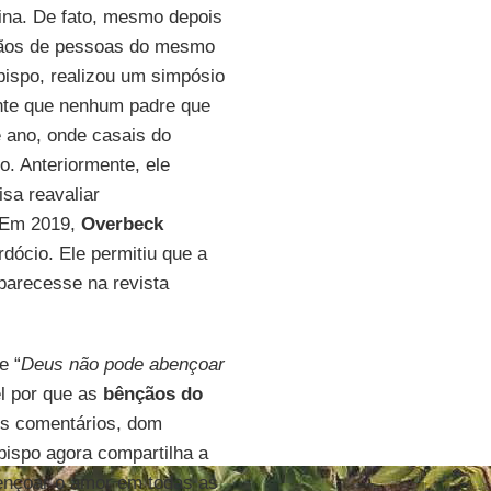
ina. De fato, mesmo depois
nçãos de pessoas do mesmo
 bispo, realizou um simpósio
te que nenhum padre que
e ano, onde casais do
. Anteriormente, ele
sa reavaliar
 Em 2019,
Overbeck
dócio. Ele permitiu que a
parecesse na revista
e “
Deus não pode abençoar
el por que as
bênçãos do
os comentários, dom
 bispo agora compartilha a
abençoar o amor em todas as