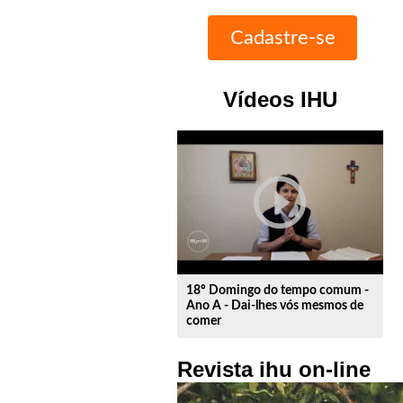
Vídeos IHU
play_circle_outline
18º Domingo do tempo comum -
Ano A - Dai-lhes vós mesmos de
comer
Revista ihu on-line