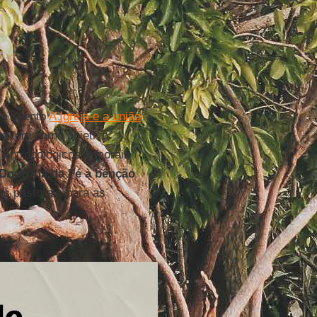
o evento
A Igreja e a união
ue tem como objetivo
, antropológicos e morais
Doutrina da Fé
à bênção
s pastorais para as