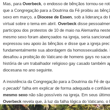
Mas, para
Overbeck
, o endosso de bênçãos tornou-se rot
que a Congregação para a Doutrina da Fé proibiu as bê
sexo em março, a
Diocese de Essen
, sob a liderança do
virtual sobre o tema em abril.
Overbeck
disse pessoalmen
participou dos protestos de 10 de maio na Alemanha nest
mesmo sexo foram abençoados na igreja, seria sancionado
expressou seu apoio às bênçãos e disse que a igreja preci
fundamentalmente sua abordagem da homossexualidade.
desafiou a proibição do Vaticano de homens gays no sacer
história de um trabalhador religioso gay casado também a
diocesana no ano seguinte.
A insistência da Congregação para a Doutrina da Fé de qu
o pecado
” falha em explicar de forma adequada e confiáv
mesmo sexo
não são possíveis na igreja. Em seus últim
Overbeck
revela que, à luz da falha lógica do Vaticano, o
pergunta feita por muitos católicos: quando se trata de 