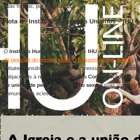
suas formas, por que não?
Nota do Instituto Humanitas Unisinos – IHU
O
Instituto Humanitas Unisinos – IHU
está promovendo 
de pessoas do mesmo sexo. O Responsum em debate
, q
debater transdisciplinarmente os pressupostos teológicos
subjacentes à resposta negativa da
Congregação para a 
de uniões de pessoas do mesmo sexo
e suas implicaçõe
comunidades eclesiais.