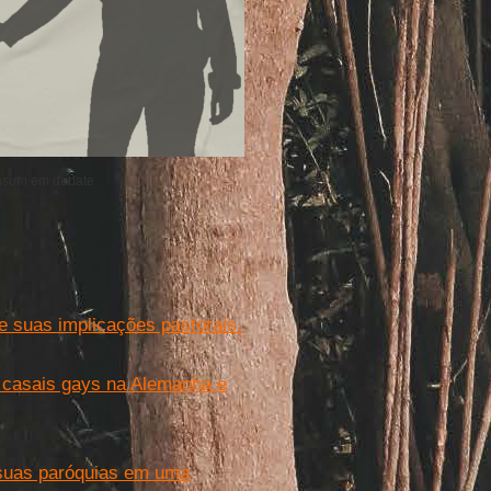
onsum em debate
e suas implicações pastorais.
 casais gays na Alemanha e
suas paróquias em uma