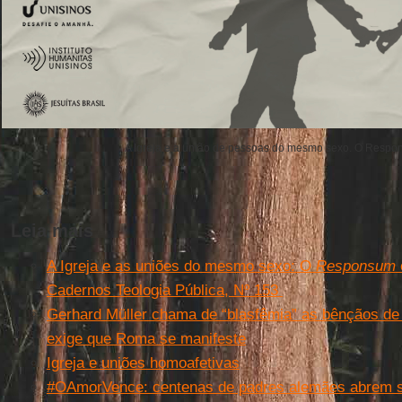
A Igreja e a união de pessoas do mesmo sexo. O Resp
Leia mais
A Igreja e as uniões do mesmo sexo: O
Responsum
Cadernos Teologia Pública, Nº 153
Gerhard Müller chama de “blasfêmia” as bênçãos de
exige que Roma se manifeste
Igreja e uniões homoafetivas
#OAmorVence: centenas de padres alemães abrem 