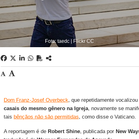
Foto: taedc | Flickr CC
Dom Franz-Josef Overbeck
, que repetidamente vocalizou
casais do mesmo gênero na Igreja
, novamente se manif
tais
bênçãos não são permitidas
, como disse o Vaticano.
A reportagem é de
Robert Shine
, publicada por
New Ways