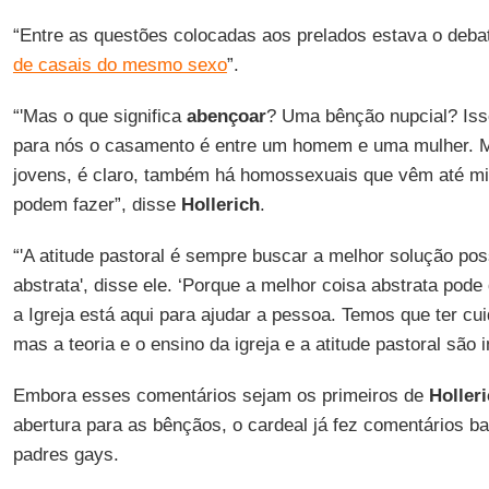
“Entre as questões colocadas aos prelados estava o deb
de casais do mesmo sexo
”.
“'Mas o que significa
abençoar
? Uma bênção nupcial? Iss
para nós o casamento é entre um homem e uma mulher. 
jovens, é claro, também há homossexuais que vêm até m
podem fazer”, disse
Hollerich
.
“'A atitude pastoral é sempre buscar a melhor solução po
abstrata', disse ele. ‘Porque a melhor coisa abstrata pod
a Igreja está aqui para ajudar a pessoa. Temos que ter cu
mas a teoria e o ensino da igreja e a atitude pastoral são 
Embora esses comentários sejam os primeiros de
Holler
abertura para as bênçãos, o cardeal já fez comentários ba
padres gays.