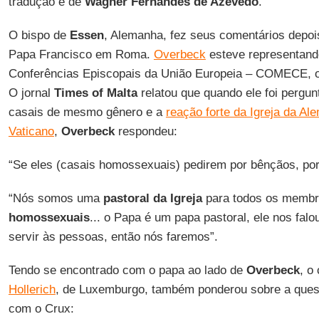
tradução é de
Wagner Fernandes de Azevedo
.
O bispo de
Essen
, Alemanha, fez seus comentários depo
Papa Francisco em Roma.
Overbeck
esteve representand
Conferências Episcopais da União Europeia – COMECE, on
O jornal
Times of Malta
relatou que quando ele foi pergu
casais de mesmo gênero e a
reação forte da Igreja da Al
Vaticano
,
Overbeck
respondeu:
“Se eles (casais homossexuais) pedirem por bênçãos, por
“Nós somos uma
pastoral da Igreja
para todos os membr
homossexuais
... o Papa é um papa pastoral, ele nos fal
servir às pessoas, então nós faremos”.
Tendo se encontrado com o papa ao lado de
Overbeck
, o
Hollerich
, de Luxemburgo, também ponderou sobre a ques
com o Crux: