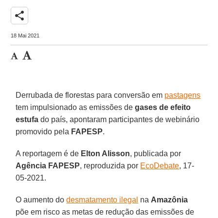
share
18 Mai 2021
Derrubada de florestas para conversão em
pastagens
tem impulsionado as emissões de
gases de efeito
estufa
do país, apontaram participantes de webinário
promovido pela
FAPESP
.
A reportagem é de
Elton Alisson
, publicada por
Agência FAPESP
, reproduzida por
EcoDebate
, 17-
05-2021.
O aumento do
desmatamento ilegal
na
Amazônia
põe em risco as metas de redução das emissões de