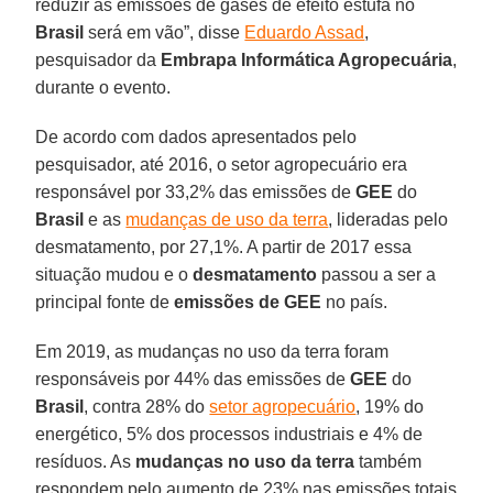
reduzir as emissões de gases de efeito estufa no
Brasil
será em vão”, disse
Eduardo Assad
,
pesquisador da
Embrapa Informática Agropecuária
,
durante o evento.
De acordo com dados apresentados pelo
pesquisador, até 2016, o setor agropecuário era
responsável por 33,2% das emissões de
GEE
do
Brasil
e as
mudanças de uso da terra
, lideradas pelo
desmatamento, por 27,1%. A partir de 2017 essa
situação mudou e o
desmatamento
passou a ser a
principal fonte de
emissões de GEE
no país.
Em 2019, as mudanças no uso da terra foram
responsáveis por 44% das emissões de
GEE
do
Brasil
, contra 28% do
setor agropecuário
, 19% do
energético, 5% dos processos industriais e 4% de
resíduos. As
mudanças no uso da terra
também
respondem pelo aumento de 23% nas emissões totais