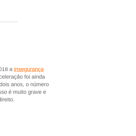
2018 a
insegurança
celeração foi ainda
 dois anos, o número
sso é muito grave e
reito.