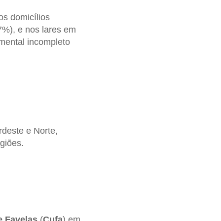
s domicílios
7%), e nos lares em
mental incompleto
rdeste e Norte,
giões.
e Favelas
(
Cufa
) em