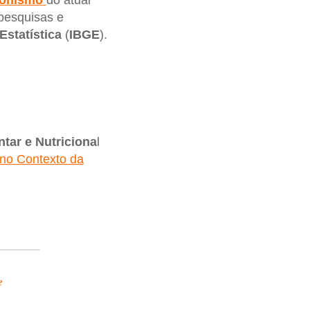
ionismo
do atual
 pesquisas e
Estatística
(
IBGE
).
tar e Nutriciona
l
 no Contexto da
e