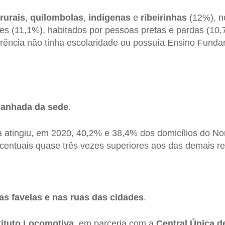
rurais
,
quilombolas
,
indígenas
e
ribeirinhas
(12%), no
es (11,1%), habitados por pessoas pretas e pardas (10,
rência não tinha escolaridade ou possuía Ensino Funda
anhada da sede
.
a atingiu, em 2020, 40,2% e 38,4% dos domicílios do No
centuais quase três vezes superiores aos das demais re
s favelas e nas ruas das cidades
.
tituto Locomotiva
, em parceria com a
Central Única d