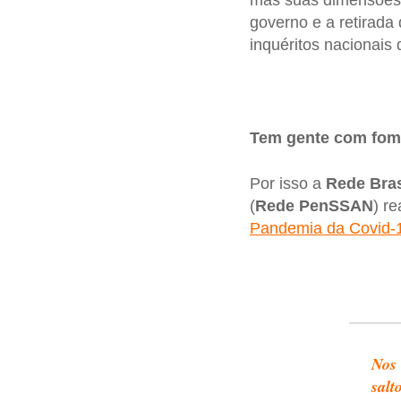
mas suas dimensões 
governo e a retirada
inquéritos nacionais
Tem gente com fom
Por isso a
Rede Bras
(
Rede
PenSSAN
) r
Pandemia da Covid-
Nos 
salt