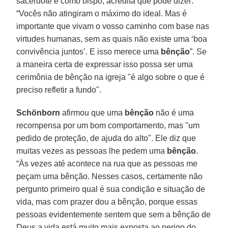
sacerdote e como bispo, acredita que pode dizer:
“Vocês não atingiram o máximo do ideal. Mas é
importante que vivam o vosso caminho com base nas
virtudes humanas, sem as quais não existe uma ‘boa
convivência juntos’. E isso merece uma
bênção
”. Se
a maneira certa de expressar isso possa ser uma
cerimônia de bênção na igreja "é algo sobre o que é
preciso refletir a fundo".
Schönborn
afirmou que uma
bênção
não é uma
recompensa por um bom comportamento, mas "um
pedido de proteção, de ajuda do alto". Ele diz que
muitas vezes as pessoas lhe pedem uma
bênção
.
“Às vezes até acontece na rua que as pessoas me
peçam uma bênção. Nesses casos, certamente não
pergunto primeiro qual é sua condição e situação de
vida, mas com prazer dou a bênção, porque essas
pessoas evidentemente sentem que sem a bênção de
Deus a vida está muito mais exposta ao perigo do