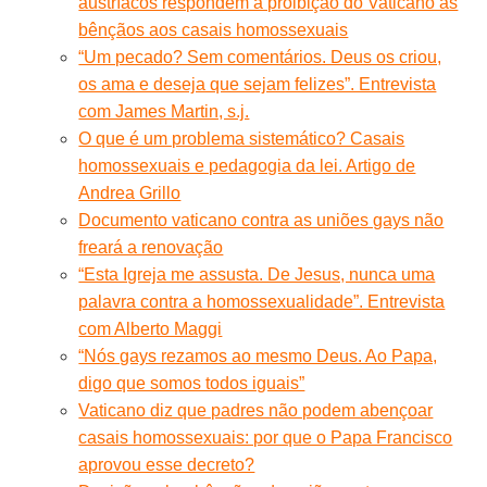
austríacos respondem à proibição do Vaticano às
bênçãos aos casais homossexuais
“Um pecado? Sem comentários. Deus os criou,
os ama e deseja que sejam felizes”. Entrevista
com James Martin, s.j.
O que é um problema sistemático? Casais
homossexuais e pedagogia da lei. Artigo de
Andrea Grillo
Documento vaticano contra as uniões gays não
freará a renovação
“Esta Igreja me assusta. De Jesus, nunca uma
palavra contra a homossexualidade”. Entrevista
com Alberto Maggi
“Nós gays rezamos ao mesmo Deus. Ao Papa,
digo que somos todos iguais”
Vaticano diz que padres não podem abençoar
casais homossexuais: por que o Papa Francisco
aprovou esse decreto?