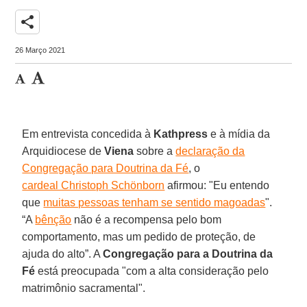
share
26 Março 2021
Em entrevista concedida à
Kathpress
e à mídia da
Arquidiocese de
Viena
sobre a
declaração da
Congregação para Doutrina da Fé
, o
cardeal Christoph Schönborn
afirmou: "Eu entendo
que
muitas pessoas tenham se sentido magoadas
".
“A
bênção
não é a recompensa pelo bom
comportamento, mas um pedido de proteção, de
ajuda do alto”. A
Congregação para a Doutrina da
Fé
está preocupada "com a alta consideração pelo
matrimônio sacramental".