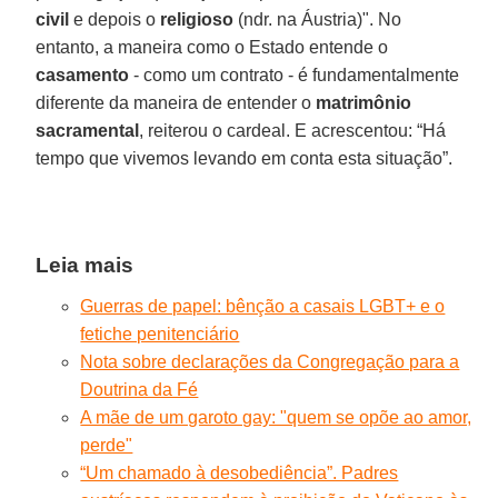
civil
e depois o
religioso
(ndr. na Áustria)". No
entanto, a maneira como o Estado entende o
casamento
- como um contrato - é fundamentalmente
diferente da maneira de entender o
matrimônio
sacramental
, reiterou o cardeal. E acrescentou: “Há
tempo que vivemos levando em conta esta situação”.
Leia mais
Guerras de papel: bênção a casais LGBT+ e o
fetiche penitenciário
Nota sobre declarações da Congregação para a
Doutrina da Fé
A mãe de um garoto gay: "quem se opõe ao amor,
perde"
“Um chamado à desobediência”. Padres