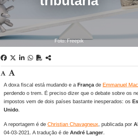
tributária
Foto: Freepik
A doxa fiscal está mudando e a
França
de
Emmanuel Mac
perdendo o trem. É preciso dizer que o debate sobre os 
impostos vem de dois países bastante inesperados: os
Es
Unido
.
A reportagem é de
Christian Chavagneux
, publicada por
A
04-03-2021. A tradução é de
André Langer
.