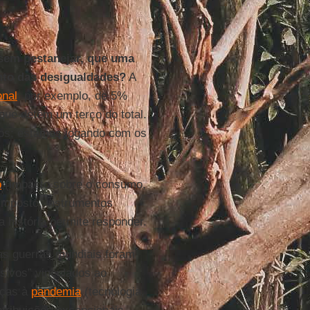
sem pestanejar, que uma
nto das desigualdades?
A
onal
, por exemplo, de 5%
que detêm um terço do total.
ros; estamos jogando com os
o
(impacto sobre o consumo,
imposto, instrumentos
a história permite responder.
uas guerras mundiais foram
sivos” vinculados ao
aças à
pandemia
(tecnologia,