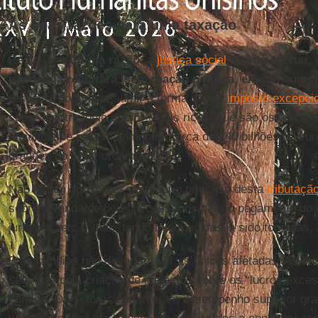
As boas razões para uma taxação
Resta uma
última razão
: a
justiça social
.
Como aceitar, 
pandemia resultará, sem reação política, em um aume
resposta poderia assumir a forma de um
imposto excepci
sobre o patrimônio dos 5% mais ricos, que são os únicos 
O suficiente para movimentar cerca de 240 bilhões de eu
grandes do setor orçamentário.
Não faltam opositores ao próprio princípio desta
tributaçã
sobre a venda de bens necessários para o pagamento do 
jurídicos, etc.), mas, tendo tais medidas já sido tomadas, 
E as famílias não deveriam ser as únicas afetadas. As d
seguidas pela criação de impostos sobre os “lucros exces
conflito. Os setores que tiveram desempenho superior gr