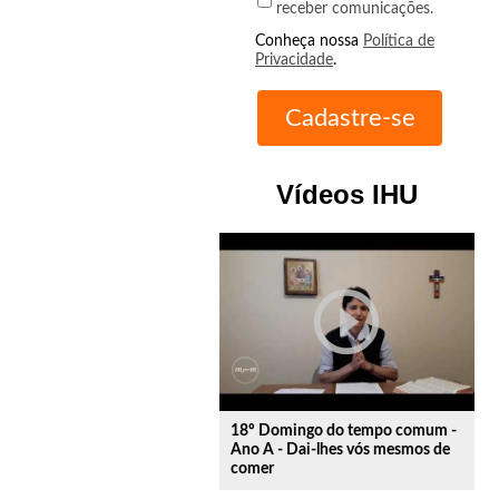
receber comunicações.
Conheça nossa
Política de
Privacidade
.
Vídeos IHU
play_circle_outline
18º Domingo do tempo comum -
Ano A - Dai-lhes vós mesmos de
comer