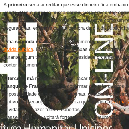
A
primeira
seria acreditar que esse dinheiro fica embaixo
usado. Mas o dinheiro nunca dorme. Seja em contas corr
ou transformado em seguro de vida, ele serve como um r
seguradoras, em parte para a compra da dívida pública fr
Uma
segunda má razão
seria justamente para colocar m
dívida pública
. Ela é financiada a taxas de juro negativas
durante algum tempo. Não há necessidade orçamentária p
conter o aumento da dívida.
A
terceira má razão
seria querer taxar todos os 20% mai
Banque de France
acaba de confirmar que três quartos 
impossibilidade de consumo e apenas, durante o primeiro
motivo de precaução. Isso significa que quando a
vacinaç
atividades de lazer forem reabertas, parte dessa economi
classe média alta, voltará fortemente ao consumo. Daí a r
pelos economistas keynesianos.