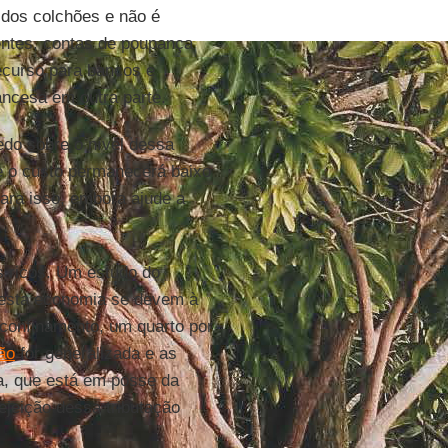
 dos colchões e não é
entes, contas de poupança
ecurso para bancos e
ancesa em outra parte.
edo sobre o nível dessa
 e o custo permanecerá baixo
ara isso, embora ajude a
s ricos. Um estudo do
desta economia se devem à
 confinamento, um quarto por
ão
for generalizada e as
a, que está em posse da
ejeição dessa tributação