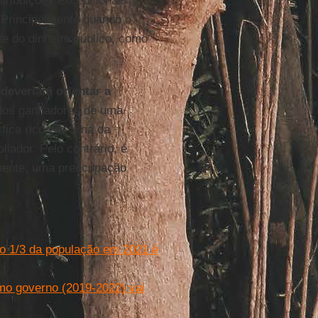
ntribuições excepcionais
. Principalmente quando o
e do dinheiro público, como
 deveriam orientar a
s dos ganhadores de uma
fica rico em cima da
iador. Pelo contrário, é
izmente, uma preocupação
o 1/3 da população em 2021 é
imo governo (2019-2022) vai