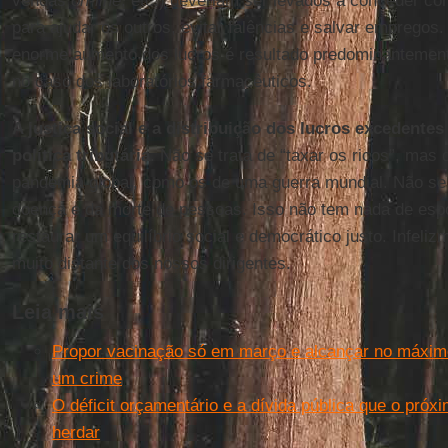
vendas
on-line
, etc.) deveriam ser levados a conceder co
para ajudar os outros, evitar falências e salvar empregos
enorme aumento dos lucros é resultado predominantement
no caso dos laboratórios farmacêuticos.
A justiça social e a distribuição dos lucros excedentes
política tributária
. Não se trata de “taxar os ricos”, ma
pandemia global, como os de uma guerra mundial. Não se 
doença e da morte de pessoas. Isso não tem nada de espol
restaurar um equilíbrio social e democrático justo. Infel
muito distante dos nossos dirigentes.
Leia mais
Propor vacinação só em março e alcançar no máxim
um crime
O déficit orçamentário e a dívida pública que o próx
herdar