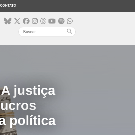
CONTATO
search
A justiça
lucros
 política