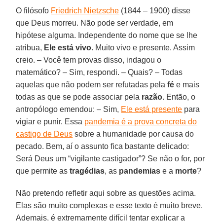
O filósofo
Friedrich Nietzsche
(1844 – 1900) disse
que Deus morreu. Não pode ser verdade, em
hipótese alguma. Independente do nome que se lhe
atribua,
Ele está vivo
. Muito vivo e presente. Assim
creio. – Você tem provas disso, indagou o
matemático? – Sim, respondi. – Quais? – Todas
aquelas que não podem ser refutadas pela
fé
e mais
todas as que se pode associar pela
razão
. Então, o
antropólogo emendou: – Sim,
Ele está presente
para
vigiar e punir. Essa
pandemia é a prova concreta do
castigo de Deus
sobre a humanidade por causa do
pecado. Bem, aí o assunto fica bastante delicado:
Será Deus um “vigilante castigador”? Se não o for, por
que permite as
tragédias
, as
pandemias
e a
morte
?
Não pretendo refletir aqui sobre as questões acima.
Elas são muito complexas e esse texto é muito breve.
Ademais, é extremamente difícil tentar explicar a