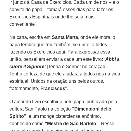
ir juntos à Casa de Exercícios. Cada um de nós – é o
convite do papa – tomará esses dias para fazer os
Exercícios Espirituais onde lhe seja mais
conveniente”.
Na carta, escrita em
Santa Marta
, onde ele mora, o
papa lembra que “eu também me unirei a todos
fazendo os Exercícios aqui. Para expressar essa
união, pensei em enviar a cada um este livro:
‘Abbi a
cuore il Signore’
[Tenha o Senhor no coração].
Tenho certeza de que ele ajudará a todos nós na vida
espiritual. Unidos na oração uns pelos outros,
fraternamente,
Franciscus
”.
O autor do livro escolhido pelo papa, publicado pela
editora San Paolo na coleção
“Dimensioni dello
Spirito”
, é um monge cisterciense anônimo,
conhecido como
“Mestre de São Bartolo”
. Nesse
texto, ele convida um hipotético discípulo ao