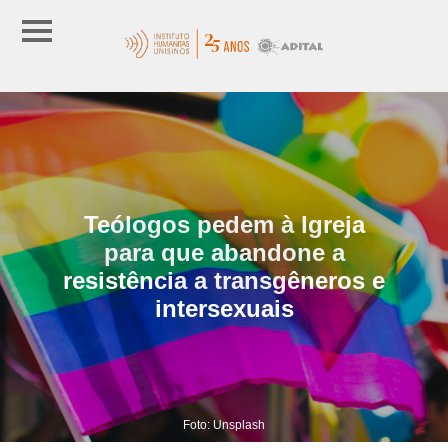
Teólogos pedem à Igreja
para que abandone a
resistência a transgêneros e
intersexuais
Foto: Unsplash