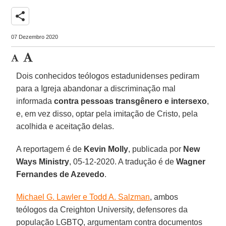
share
07 Dezembro 2020
Dois conhecidos teólogos estadunidenses pediram
para a Igreja abandonar a discriminação mal
informada
contra pessoas transgênero e intersexo
,
e, em vez disso, optar pela imitação de Cristo, pela
acolhida e aceitação delas.
A reportagem é de
Kevin Molly
, publicada por
New
Ways Ministry
, 05-12-2020. A tradução é de
Wagner
Fernandes de Azevedo
.
Michael G. Lawler e Todd A. Salzman
, ambos
teólogos da Creighton University, defensores da
população LGBTQ, argumentam contra documentos