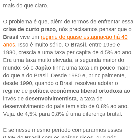
mais do que claro.
O problema é que, além de termos de enfrentar essa
crise de curto prazo
, nós precisamos pensar que o
Brasil
vive um
regime de quase estagnação há 40
anos
. Isso é muito sério. O
Brasil
, entre 1950 e
1980, crescia a uma taxa per capita de 4,5% ao ano.
Era uma taxa muito elevada, a segunda maior do
mundo; só o
Japão
tinha uma taxa um pouco maior
do que a do Brasil. Desde 1980 e, principalmente,
desde 1990, quando o Brasil resolveu adotar o
regime de
política econômica liberal ortodoxa
ao
invés de
desenvolvimentista
, a taxa de
desenvolvimento do país tem sido de 0,8% ao ano.
Veja: de 4,5% para 0,8% é uma diferença brutal.
E se nesse mesmo período compararmos esses
0,8% do
Brasil
com os
países ricos
, que nós