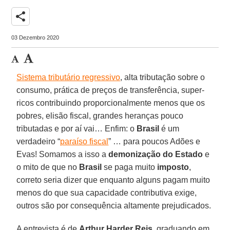
share
03 Dezembro 2020
Sistema tributário regressivo
, alta tributação sobre o
consumo, prática de preços de transferência, super-
ricos contribuindo proporcionalmente menos que os
pobres, elisão fiscal, grandes heranças pouco
tributadas e por aí vai… Enfim: o
Brasil
é um
verdadeiro “
paraíso fiscal
” … para poucos Adões e
Evas! Somamos a isso a
demonização do Estado
e
o mito de que no
Brasil
se paga muito
imposto
,
correto seria dizer que enquanto alguns pagam muito
menos do que sua capacidade contributiva exige,
outros são por consequência altamente prejudicados.
A entrevista é de
Arthur Harder Reis
, graduando em