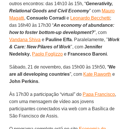
outros encontros: das 14h10 às 15h, “
Generativity,
Relational Goods and Civil Economy
” com
Mauro
Magatti
,
Consuelo Corradi
e
Leonardo Becchetti
;
das 16h40 às 17h30 “
An economy of abundance:
how to foster bottom-up development?
”, com
Vandana Shiva
e
Pauline Effa
. Paralelamente, "
Work
& Care: New Pilares of Work
", com
Jennifer
Nedelsky
,
Paolo Foglizzo
e
Francesco Baroni
.
Sábado, 21 de novembro, das 15h00 às 15h50, “
We
are all developing countries
”, com
Kate Raworth
e
John Perkins
.
Às 17h30 a participação “virtual” do
Papa Francisco
,
com uma mensagem de vídeo aos jovens
participantes conectados via web com a Basílica de
São Francisco de Assis.
O programa completo está no site
Economia de