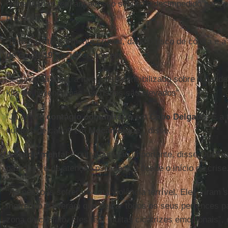
humanitárias tenham acesso seguro e desimpedido para pre
proteção”.
“Isso é particularmente crucial, dado o risco de cólera e
de covid-19
”, acrescentou ela.
Segundo
Lisboa
, a Igreja tem sensibilizado sobre a pand
kits de higiene, mas “os riscos são elevados”.
“Já existe
contágio comunitário
em
Cabo Delgado
. É a
número de casos em
Moçambique
”, disse.
A
saúde mental
é outra questão importante, disse Queiro
pastorais e de atenção psicológica desde o início da crise
“As pessoas sofreram uma violência terrível. Eles viram s
morrendo e tiveram que deixar todos os seus pertences p
zona de conflito. Eles têm muitas cicatrizes emocionais”, 