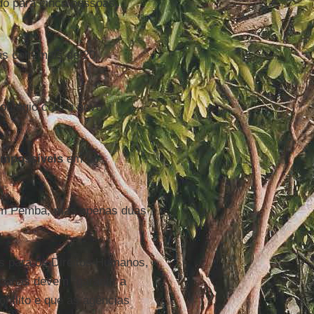
do para cinco pessoas,
lias com mais de 20
ontágio com o novo
impossíveis
em tal
.
em Pemba, mas apenas duas
s para os Direitos Humanos,
canas devem “garantir a
onflito e que as agências