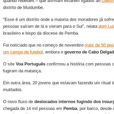
quando rebeldes – que afirmam estarem ligados ao
Daesh
distrito de Muidumbe.
“Esse é um distrito onde a maioria dos moradores já sofr
pessoas saíram de lá e vieram para o Sul”, relata
dom Lui
brasileiro e bispo da diocese de Pemba.
Foi noticiado que no começo de novembro
mais de 50 pe
um campo de futebol
, embora o
governo de Cabo Delga
O site
Voa Português
confirmou a história com pessoas 
fugiram da matança.
Em outra área, 20 jovens que estavam fazendo um ritual d
mutilados.
O novo fluxo de
deslocados internos fugindo dos insur
chegada de 14 mil pessoas em
Pemba
, por barco, desde