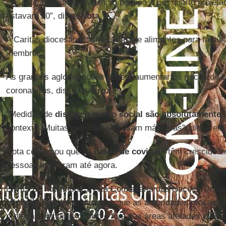
“Visitei casas onde viviam 58 pessoas. Em quarto projeta
estavam 20”, disse
Nota
.
A Caritas diocesana distribui kits de alimentos para famí
membros.
As grandes aglomerações podem aumentar os riscos de c
coronavírus, disse
Queiroz
.
“Medidas de
distanciamento social são absolutamente 
contexto. Muitas pessoas não usam máscaras”, disse ela
Nota confirmou que os
casos de covid-19
têm crescido 
pessoas morreram até agora.
Em 13 de novembro, a Alta Comissária das Nações Unida
Michelle Bachelet
, declarou que as autoridades moçambi
proteção dos civis dentro e fora das áreas afetadas pelo c