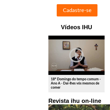
Vídeos IHU
play_circle_outline
18º Domingo do tempo comum -
Ano A - Dai-lhes vós mesmos de
comer
Revista ihu on-line