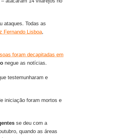
– atacaram 14 vilarejos no
eu ataques. Todas as
z Fernando Lisboa
,
ssoas foram decapitadas em
do
negue as notícias.
que testemunharam e
e iniciação foram mortos e
gentes
se deu com a
 outubro, quando as áreas