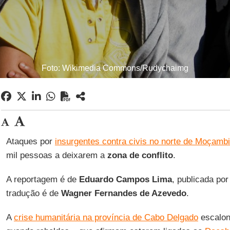
Foto: Wikimedia Commons/Rudychaimg
Ataques por
insurgentes contra civis no norte de Moçamb
mil pessoas a deixarem a
zona de conflito
.
A reportagem é de
Eduardo Campos Lima
, publicada po
tradução é de
Wagner Fernandes de Azevedo
.
A
crise humanitária na província de Cabo Delgado
escalon