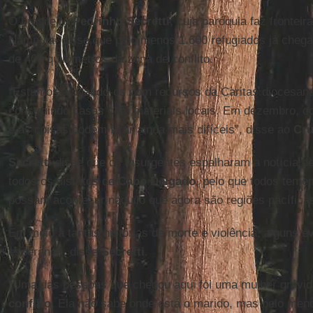
O brasileiro
Pedrinho Secretti
, cuja paróquia faz frontei
Nampula, disse que pelo menos 1.600 refugiados já chega
de 400 quilômetros da zona de conflito.
“Estamos ajudando-os com recursos da Caritas diocesana
construindo casas com materiais locais. Em dezembro, 
e as coisas podem ficar ainda mais difíceis”, disse ao
Cr
Secretti
disse que os insurgentes espalharam a notícia 
todos os distritos de
Cabo Delgado
, pelo que todos tem
possam acontecer naquilo que agora são regiões pacífica
Em meio a tantas histórias de morte e violência, alguns e
esperança, disse
Secretti
.
“Uma das pessoas que chegou aqui foi uma mulher grávida
conflito
. Ela não sabe onde está o marido, mas pelo me