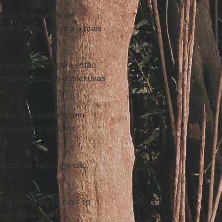
ra com a província de
ram à área, que fica a mais
. As pessoas agora estão
começa a estação das chuvas
ux
.
de que têm membros em
em que novos ataques
s.
ventos às vezes lhe dão
 que conseguiu fugir do
nos chegou aqui em