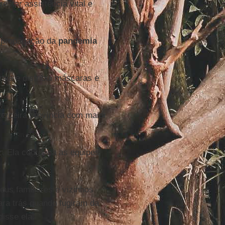
star assistência vital e
 a propagação da
pandemia
emia e distribui máscaras e
 terceira província com maior
z. Ela coordena as equipes
.
eus familiares e vizinhos
ara trás quando fugiram da
disse ela.