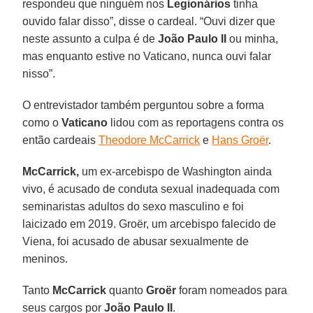
respondeu que ninguém nos
Legionários
tinha
ouvido falar disso”, disse o cardeal. “Ouvi dizer que
neste assunto a culpa é de
João Paulo II
ou minha,
mas enquanto estive no Vaticano, nunca ouvi falar
nisso”.
O entrevistador também perguntou sobre a forma
como o
Vaticano
lidou com as reportagens contra os
então cardeais
Theodore McCarrick
e
Hans Groër
.
McCarrick,
um ex-arcebispo de Washington ainda
vivo, é acusado de conduta sexual inadequada com
seminaristas adultos do sexo masculino e foi
laicizado em 2019. Groër, um arcebispo falecido de
Viena, foi acusado de abusar sexualmente de
meninos.
Tanto
McCarrick
quanto
Groër
foram nomeados para
seus cargos por
João Paulo II
.