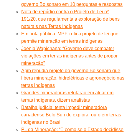
governo Bolsonaro em 10 perguntas e respostas
Nota de repúdio contra o Projeto de Lei nº
191/20, que regulamenta a exploração de bens
naturais nas Terras Indígenas
Em nota pública, MPF critica projeto de lei que
permite mineração em terras indígenas
Joenia Wapichana: “Governo deve combater
violações em terras indígenas antes de propor
mineração”
Apib repudia projeto do governo Bolsonaro que
libera mineração, hidrelétricas e agronegócio nas
terras indígenas
Grandes mineradoras relutarão em atuar em
terras indígenas, dizem analistas
Batalha judicial tenta impedir mineradora
canadense Belo Sun de explorar ouro em terras
indígenas no Brasil
PL da Mineração: “É como se o Estado decidisse