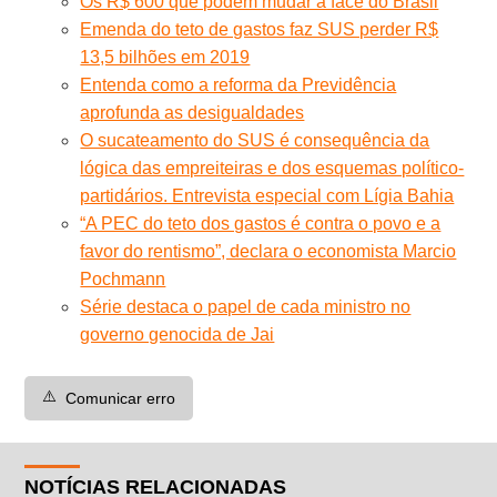
Os R$ 600 que podem mudar a face do Brasil
Emenda do teto de gastos faz SUS perder R$
13,5 bilhões em 2019
Entenda como a reforma da Previdência
aprofunda as desigualdades
O sucateamento do SUS é consequência da
lógica das empreiteiras e dos esquemas político-
partidários. Entrevista especial com Lígia Bahia
“A PEC do teto dos gastos é contra o povo e a
favor do rentismo”, declara o economista Marcio
Pochmann
Série destaca o papel de cada ministro no
governo genocida de Jai
⚠️
Comunicar erro
NOTÍCIAS RELACIONADAS