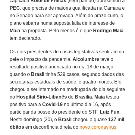
capixaba
Rose de Freitas
(sem partido) apresentou a
PEC
, que precisa de maioria qualificada na Câmara e
no Senado para ser aprovada. Além do prazo curto, o
plano esbarra numa suposta falta de interesse de
Maia
na proposta. Pelo menos é o que
Rodrigo Maia
tem declarado.
Os dois presidentes de casas legislativas sentiram na
pele o impacto da pandemia.
Alcolumbre
teve o
resultado positivo anunciado no dia 18 de março,
quando o
Brasil
tinha 529 casos, segundo dados das
secretarias estaduais de saúde, e quatro mortes. Ele
chegou a ser internado na madrugada do dia seguinte
no
Hospital Sírio-Libanês
de
Brasília
.
Maia
testou
positivo para a
Covid-19
no último dia 16, após
participar da posse do presidente do STF,
Luiz Fux
.
Neste domingo (20), o
Brasil
chegou a quase
137 mil
óbitos
em decorrência direta do
novo coronavírus
.