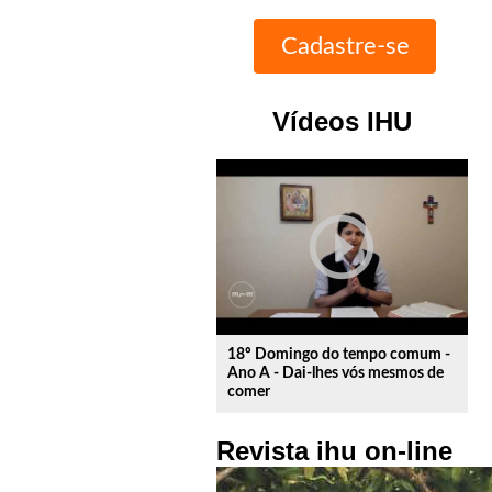
Vídeos IHU
play_circle_outline
18º Domingo do tempo comum -
Ano A - Dai-lhes vós mesmos de
comer
Revista ihu on-line