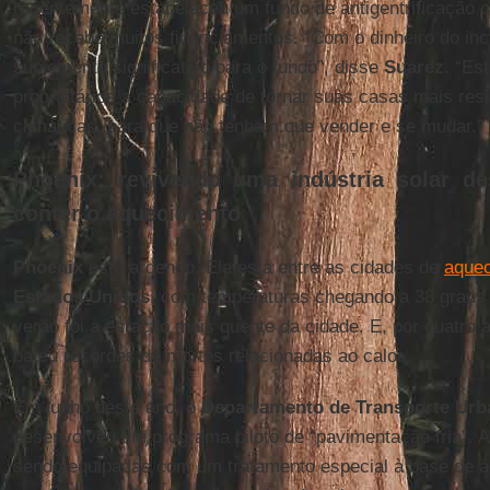
recentemente estabeleceu um fundo de antigentrificação 
não recebe muitos financiamentos. “Com o dinheiro do in
suplemento significativo para o fundo”, disse
Suarez
. “Es
proprietários a capacidade de tornar suas casas mais re
climáticas, para que não tenham que vender e se mudar.”
Phoenix: revivendo uma indústria solar de
conter o aquecimento
Phoenix
está ardendo. Ela está entre as cidades de
aque
Estados Unidos
, com temperaturas chegando a 38 graus
verão foi a estação mais quente da cidade. E, por quatro
bateu recordes de mortes relacionadas ao calor.
Em junho deste ano, o
Departamento de Transporte Urb
desenvolveu um programa piloto de “pavimentação fria”. As
sendo equipadas com um tratamento especial à base de á