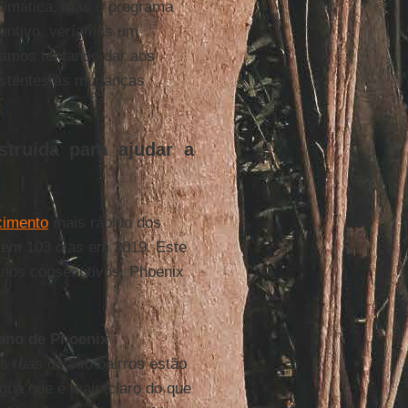
climática, mas o programa
centivo, veríamos um
tamos tentando dar aos
sistentes às mudanças
struída para ajudar a
cimento
mais rápido dos
 em 103 dias em 2019. Este
 anos consecutivos, Phoenix
ano de Phoenix
 ruas de oito bairros estão
gua que é mais claro do que