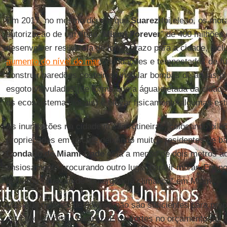
Em 2017, no mesmo dia em que
Suarez
foi eleito, os mo
autorização de um título “
Miami Forever
” de 400 milhões
desenvolver resiliência de longo prazo para a cidade, incl
aumento do nível do mar
, inundações e tempestades de fur
construir paredões costeiros, instalar bombas de águas p
esgoto valvulados (de forma que a água ejetada da cidade 
os ecossistemas locais) e elevar fisicamente algumas est
As inundações na cidade já são rotineiras, colocando bil
propriedades em risco e deixando muitos residentes de ba
Condado de Miami-Dade
está a menos de dois metros ac
ansiosamente procurando outro lugar para ir morar. Em 
declarou situação de “emergência climática” em Miami.
Mas 400 milhões de dólares não são suficientes para pre
está por vir, disse
Suarez
. E os cortes no orçamento por