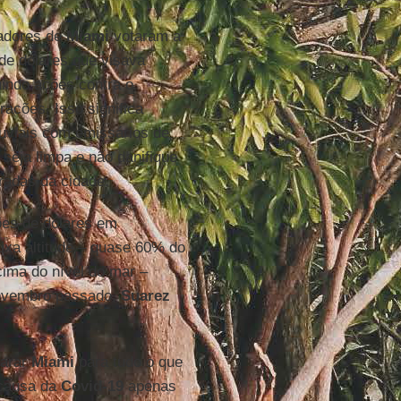
radores de
Miami
votaram a
 de dólares que visava
uindo ações contra o
acões. Isso significa
luviais com emissários de
seja limpa e não danifique
radas da cidade.
hões de dólares em
ixa altitude – quase 60% do
ima do nível do mar –
novembro passado,
Suarez
parar
Miami
para tudo o que
 causa da
Covid-19
apenas