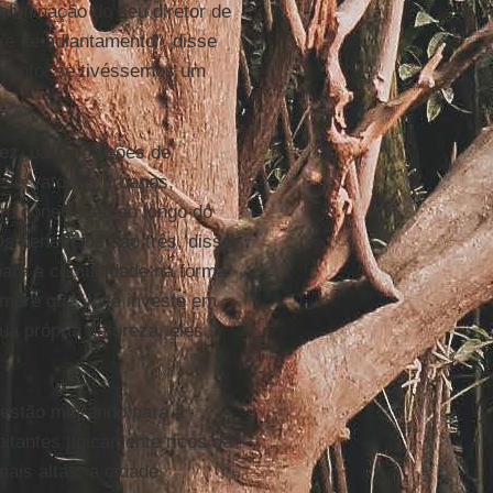
eliminação do seu diretor de
ie de adiantamento”, disse
rtanto, se tivéssemos um
ez
, para soluções de
servatórios urbanos,
 em construção ao longo do
Os benefícios são três, disse
 para a comunidade na forma
sempre que você investe em
ua própria natureza, eles
 estão migrando para a
bitantes tipicamente ricos da
mais altas, a cidade