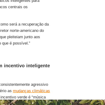
icos inteligentes para
ncos centrais os
 como será a recuperação da
iretor norte-americano do
ue pleiteiam junto aos
 que é possível.”
 incentivo inteligente
 consistentemente agressivo
sério as
mudanças climáticas
 incentivo verde é “música