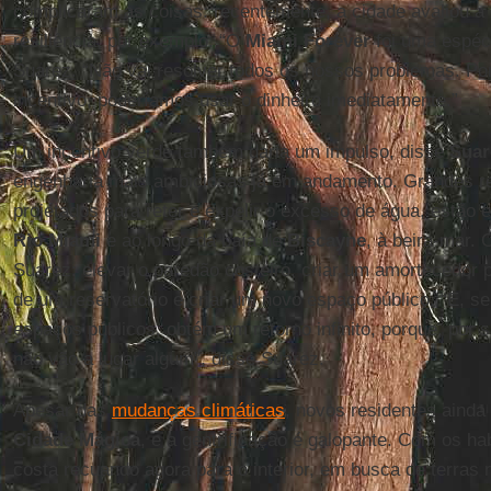
complicaram as coisas: recentemente, a cidade avaliou a 
resiliência, por exemplo. “O
Miami Forever
foi uma espéc
Suarez. “Não vai resolver todos os nossos problemas. Po
incentivo, poderíamos usar o dinheiro imediatamente.”
Um incentivo verde também daria um impulso, disse
Suar
engenharia mais ambiciosas já em andamento. Grandes re
projetados para reter e expelir o excesso de água, estão
Rio Miami
e ao longo da baía de
Biscayne
, à beira-mar. 
Suarez: elevar o paredão costeiro, criar um amortecedor
de um reservatório e criar um novo espaço público. “E, 
espaços públicos, obtém um retorno infinito, porque, por s
não vão a lugar algum”, disse Suarez.
Apesar das
mudanças climáticas
, novos residentes ainda
Cidade Mágica
, e a gentrificação é galopante. Com os ha
costa recuando agora para o interior, em busca de terras 