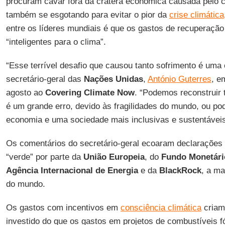
procuram cavar fora da cratera econômica causada pelo 
também se esgotando para evitar o pior da
crise climática
entre os líderes mundiais é que os gastos de recuperaçã
“inteligentes para o clima”.
“Esse terrível desafio que causou tanto sofrimento é uma 
secretário-geral das
Nações Unidas
,
António Guterres
, e
agosto ao
Covering Climate Now
. “Podemos reconstruir 
é um grande erro, devido às fragilidades do mundo, ou p
economia e uma sociedade mais inclusivas e sustentáveis
Os comentários do secretário-geral ecoaram declarações 
“verde” por parte da
União Europeia
, do
Fundo Monetário
Agência Internacional de Energia
e da
BlackRock
, a ma
do mundo.
Os gastos com incentivos em
consciência climática
criam
investido do que os gastos em projetos de combustíveis 