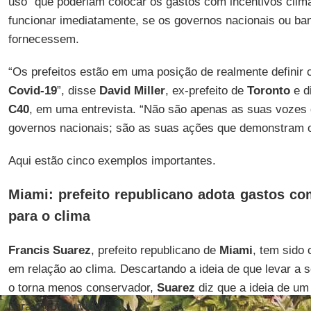
uso” que poderiam colocar os gastos com incentivos climát
funcionar imediatamente, se os governos nacionais ou ba
fornecessem.
“Os prefeitos estão em uma posição de realmente definir
Covid-19
”, disse
David Miller
, ex-prefeito de
Toronto
e d
C40
, em uma entrevista. “Não são apenas as suas vozes q
governos nacionais; são as suas ações que demonstram o
Aqui estão cinco exemplos importantes.
Miami: prefeito republicano adota gastos com
para o clima
Francis Suarez
, prefeito republicano de
Miami
, tem sido
em relação ao clima. Descartando a ideia de que levar a 
o torna menos conservador,
Suarez
diz que a ideia de um
para meus ouvidos”.