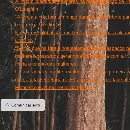
A invisibilidade das mulheres na representação de 
O’Loughlin
“A Igreja ainda tem um longo caminho pela frente p
o seu lugar de direito”
Uma greve global das mulheres católicas para alcanç
Católica
“Sonho que na Igreja nos sejam dados os espaços n
mulheres possamos gerar vida”. Entrevista com a Ir
Inicia o tempo das mulheres
Uma virada realmente revolucionária. Pela primeira 
direção da Secretaria de Estado. Com autoridade até
Francisco e as mulheres na Igreja
⚠️
Comunicar erro