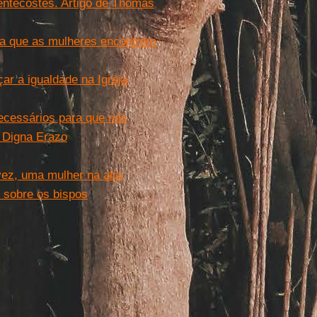
Pentecostes. Artigo de Thomas
ara que as mulheres encontrem
ar a igualdade na Igreja
ecessários para que nós
. Digna Erazo
vez, uma mulher na alta
 sobre os bispos