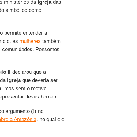
os ministérios da
Igreja
das
ado simbólico como
o permite entender a
nício, as
mulheres
também
as comunidades. Pensemos
lo II
declarou que a
 da
Igreja
que deveria ser
a
, mas sem o motivo
representar Jesus homem.
o argumento (!) no
obre a Amazônia
, no qual ele