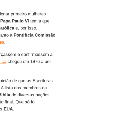
enar primeiro mulheres
O
Papa Paulo VI
temia que
Católica
e, por isso,
anto a
Pontifícia Comissão
es
.
orçassem e confirmassem a
lica
chegou em 1976 a um
inião de que as Escrituras
. A lista dos membros da
Bíblia
de diversas nações.
o final. Que só foi
os
EUA
.