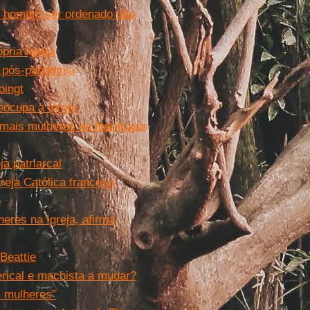
um homem ser ordenado não
pria Igreja
a pós-pandemia
oingt
eocupa a Igreja
 mais mulheres na hierarquia
a patriarcal
reja Católica francesa
o
eres na Igreja, afirma
Beattie
rical e machista a mudar?
s mulheres”