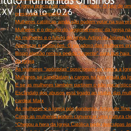
“A Igreja precisa de mulheres cardeais. O fato de 
pressupõe competência”
Mulheres católicas ainda não podem votar na sua pró
Mulheres e o desafio do ‘aggionarmento’ da Igreja n
As mulheres e o futuro da Igreja. Artigo de Joseph M
Aberturas e proibições. O paradoxo das mulheres pr
Bispo alemão renova pedido “urgente” para que haja
da Igreja
As mulheres “apóstolas” posicionam-se contra a Igrej
Mulheres se candidatam a cargos na hierarquia da Ig
E se as mulheres também partirem o pão eucarístic
Escândalo dos abusos está ligado ao status das mulh
cardeal Marx
As mulheres e a Igreja pós-pandemia. Artigo de Tina 
Como as mulheres podem convencer uma cultura cle
“Chegou a hora da Igreja Católica pedir desculpas à