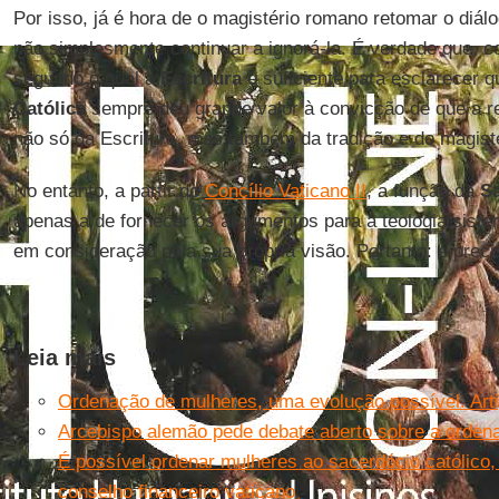
Por isso, já é hora de o magistério romano retomar o diál
não simplesmente continuar a ignorá-la. É verdade que, con
segundo o qual a
Escritura
é suficiente para esclarecer q
Católica
sempre deu grande valor à convicção de que a r
não só da Escritura, mas também da tradição e do magisté
No entanto, a partir do
Concílio Vaticano II
, a função da
Sa
apenas a de fornecer os argumentos para a teologia siste
em consideração pela sua própria visão. Portanto: é prec
Leia mais
Ordenação de mulheres, uma evolução possível. Art
Arcebispo alemão pede debate aberto sobre a ordena
É possível ordenar mulheres ao sacerdócio católico, 
conselho financeiro vaticano