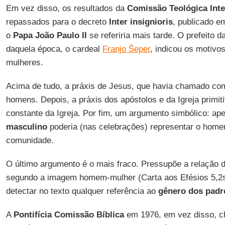
Em vez disso, os resultados da
Comissão Teológica Inte
repassados para o decreto
Inter insignioris
, publicado e
o
Papa João Paulo II
se referiria mais tarde. O prefeito d
daquela época, o cardeal
Franjo Šeper
, indicou os motivo
mulheres.
Acima de tudo, a práxis de Jesus, que havia chamado co
homens. Depois, a práxis dos apóstolos e da Igreja primiti
constante da Igreja. Por fim, um argumento simbólico: a
masculino
poderia (nas celebrações) representar o home
comunidade.
O último argumento é o mais fraco. Pressupõe a relação d
segundo a imagem homem-mulher (Carta aos Efésios 5,2s
detectar no texto qualquer referência ao
gênero dos padr
A
Pontifícia Comissão Bíblica
em 1976, em vez disso, c