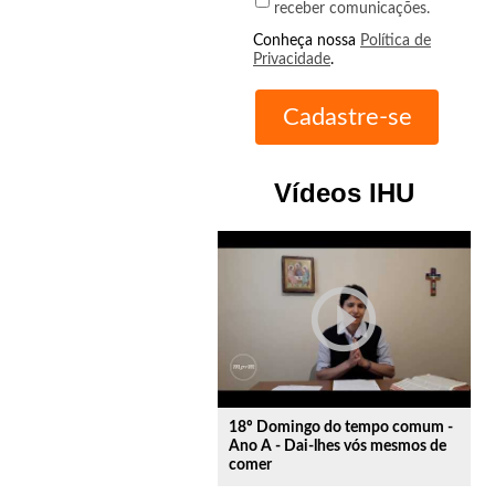
receber comunicações.
Conheça nossa
Política de
Privacidade
.
Vídeos IHU
play_circle_outline
18º Domingo do tempo comum -
Ano A - Dai-lhes vós mesmos de
comer