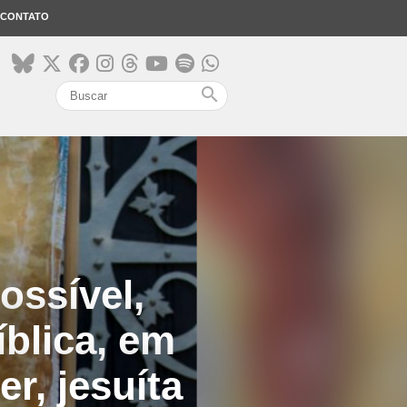
CONTATO
search
ossível,
íblica, em
r, jesuíta