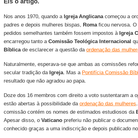
Eis o artigo.
Nos anos 1970, quando a
Igreja Anglicana
começou a ord
padres e depois mulheres bispas,
Roma
ficou nervosa. 
pedidos semelhantes também fossem impostos à
Igreja 
encarregou tanto a
Comissão Teológica Internacional
qu
Bíblica
de esclarecer a questão da
ordenação das mulher
Naturalmente, esperava-se que ambas as comissões ref
secular tradição da
Igreja
. Mas a
Pontifícia Comissão Bíb
resultado que não agradou ao papa.
Doze dos 16 membros com direito a voto sustentaram a op
estão abertas à possibilidade da
ordenação das mulheres
comissão contém os nomes de estimados estudiosos da
Apesar disso, o
Vaticano
preferiu não publicar o document
conhecido graças a uma indiscrição e depois publicado n