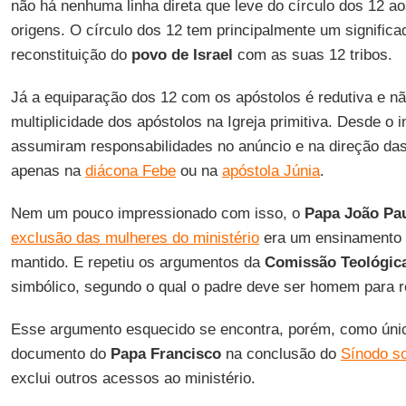
não há nenhuma linha direta que leve do círculo dos 12 a
origens. O círculo dos 12 tem principalmente um signific
reconstituição do
povo de Israel
com as suas 12 tribos.
Já a equiparação dos 12 com os apóstolos é redutiva e nã
multiplicidade dos apóstolos na Igreja primitiva. Desde o i
assumiram responsabilidades no anúncio e na direção d
apenas na
diácona Febe
ou na
apóstola Júnia
.
Nem um pouco impressionado com isso, o
Papa João Pau
exclusão das mulheres do ministério
era um ensinamento
mantido. E repetiu os argumentos da
Comissão Teológic
simbólico, segundo o qual o padre deve ser homem para 
Esse argumento esquecido se encontra, porém, como únic
documento do
Papa Francisco
na conclusão do
Sínodo s
exclui outros acessos ao ministério.