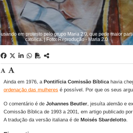
usando em protesto pelo grupo Maria 2.0, que pede maior part
católica. | Foto: Reprodução - Maria 2.0
Ainda em 1976, a
Pontifícia Comissão Bíblica
havia che
ordenação das mulheres
é possível. Por que os seus arg
O comentário é de
Johannes Beutler
, jesuíta alemão e e
Comissão Bíblica de 1993 a 2001, em artigo publicado po
A tradução da versão italiana é de
Moisés Sbardelotto
.