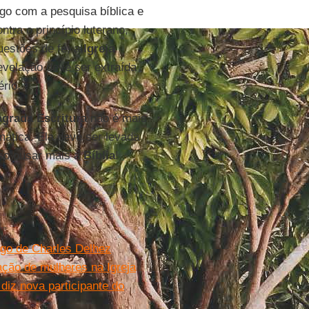
ogo com a pesquisa bíblica e
tra o princípio luterano,
uestões de fé, a
Igreja
evelação deve ser extraída
rio.
grada Escritura
não é mais
mática. Ela deve ser levada
iso ousar mais a
Bíblia
!
igo de Charles Delhez
ção de mulheres na Igreja
diz nova participante do