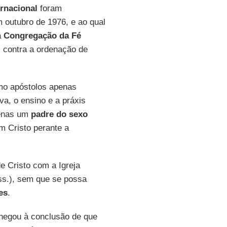
rnacional
foram
m outubro de 1976, e ao qual
a
Congregação da Fé
s contra a ordenação de
mo apóstolos apenas
va, o ensino e a práxis
penas um
padre do sexo
m Cristo perante a
e Cristo com a Igreja
s.), sem que se possa
es
.
hegou à conclusão de que