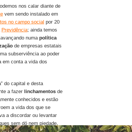
podemos nos calar diante de
te
vem sendo instalado em
tos no campo social
por 20
a
Previdência
; ainda temos
tá avançando numa
política
ização
de empresas estatais
uma subserviência ao poder
a em conta a vida dos
 do capital e desta
te a fazer
linchamentos
de
amente conhecidos e estão
roem a vida dos que se
va a discordar ou levantar
aques sem dó nem piedade,
ões.