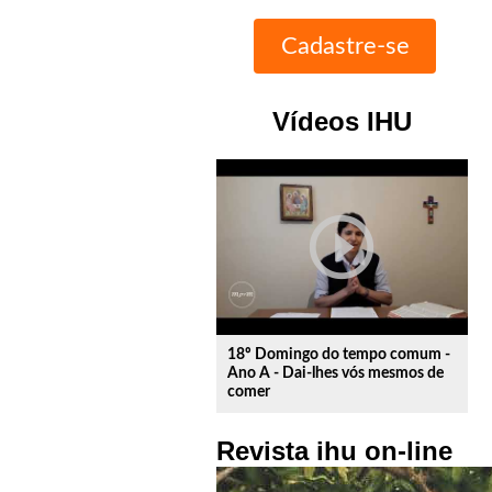
Vídeos IHU
play_circle_outline
18º Domingo do tempo comum -
Ano A - Dai-lhes vós mesmos de
comer
Revista ihu on-line