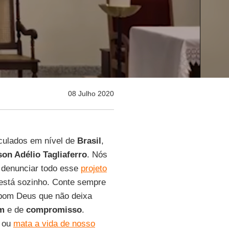
08 Julho 2020
ticulados em nível de
Brasil
,
on Adélio Tagliaferro
. Nós
 denunciar todo esse
projeto
está sozinho. Conte sempre
bom Deus que não deixa
m
e de
compromisso
.
i ou
mata a vida de nosso