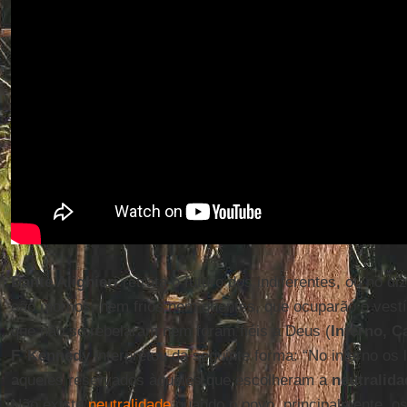
Dante Alighieri
retrata o futuro dos indiferentes, ou no d
são mornos, nem frios nem quentes, que ocuparão o vestíb
que não se rebelaram nem foram fiéis a Deus (
Inferno, Ca
F. Kennedy
interpretou da seguinte forma: “No inferno os
aqueles reservados àqueles que escolheram a
neutralida
Não existe
neutralidade
quando o povo, principalmente, o