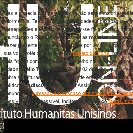
Mas a profecia na Igreja, embora não seja a maioria,
resi
adormecida! Temos muitas comunidades e pessoas que m
perseguições e tribulações mantêm-se fiéis no seguiment
anunciando o Reino e denunciando as
mazelas dos pode
trazer presente e agradecer a Deus por uma voz que não 
sua voz profética diante desse
projeto de morte
, para anu
pois “quem comunga o seu Evangelho não pode se associa
Edson Adélio Tagliaferro
). No dia 02 de julho, quinta-feir
sobre as leituras e sobre a realidade em que nos encontr
político! Foi
discurso teológico
! Assim como os profetas
denunciou a
opressão e o descaso que nosso povo brasile
possível ficar impassível, indiferente diante de
tantas mor
empobrecidos e dos esquecidos.