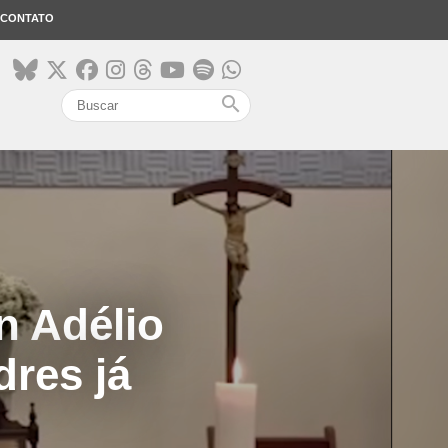
CONTATO
search
n Adélio
dres já