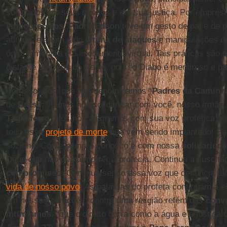
solapados em seus direitos e em sua justiça. Por empres
empobrecidos
,
Padre Edson
teve um gesto de pai e de pr
atitude, ele tem sido
vítima de ataques
e manipulações de
ódio, a mentira e o linchamento virtual. Tais práticas são
distante do Deus do Reino, pois “o Diabo é mentiroso e pai
Por isso, nós, que nos denominamos “
Padres da Caminh
de
Brasil
, viemos nos solidarizar com você, nosso irmão
Tagliaferro
. Nós nos alegramos com sua voz profética qu
todo esse
projeto de morte
que vem sendo implantado! Sa
sozinho. Conte sempre conosco e com nossa
solidaried
Deus que não deixa morrer a profecia. Continua a suscit
compromisso
. Continue sendo essa voz que denuncia tu
vida de nosso povo
. As palavras do profeta continuam a
em nossos corações: contra uma religião refém das
conv
intimismos
, “que o direito corra como a água e a justiça