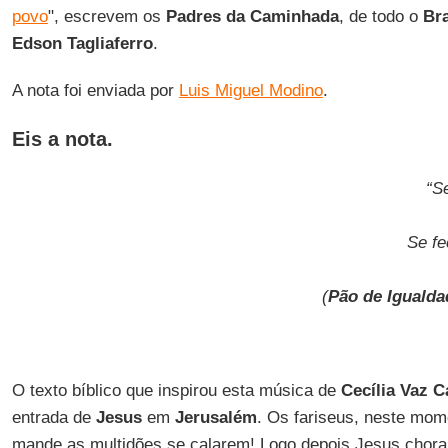
povo
", escrevem os
Padres da Caminhada
, de todo o
Bra
Edson Tagliaferro
.
A nota foi enviada por
Luis Miguel Modino
.
Eis a nota.
“S
Se f
(
Pão de Igualda
O texto bíblico que inspirou esta música de
Cecília Vaz C
entrada de
Jesus
em
Jerusalém
. Os fariseus, neste mo
mande as multidões se calarem! Logo depois Jesus chor