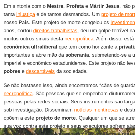
Em sintonia com o
Mestre
,
Profeta
e
Mártir Jesus
, não 
tanta
injustiça
e de tantos desmandos. Um
projeto de mor
nosso País. Este projeto de morte congelou os
investimen
anos, cortou
direitos trabalhistas
, deu um golpe terrível n
muitos outros sinais desta
necropolítica
. Além disso, es
econômica ultraliberal
que tem como horizonte a
privat
importantes e abre mão da
soberania
, submetendo-se a 
imperial e econômico estadunidense. Este projeto não lev
pobres
e
descartáveis
da sociedade.
Se não bastasse isso, ainda encontramos “cães de guarda”
necropolítica
. São pessoas que se empenham diuturnamen
pessoas pelas redes sociais. Seus instrumentos são larg
sob investigação. Disseminam
notícias mentirosas
e dest
opõem a este
projeto de morte
. Qualquer um que se atre
sua voz contra este projeto e seus executores sofrem at
chegando ao ponto de sofrerem também ameaças e press