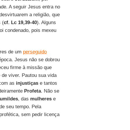
ade. A seguir Jesus entra no
esvirtuarem a religião, que
 (
cf. Lc 19,39-40
). Alguns
foi condenado, pois mexeu
ores de um
perseguido
 época. Jesus não se dobrou
ceu firme à missão que
 de viver. Pautou sua vida
e com as
injustiças
e tantos
adeiramente
Profeta
. Não se
umildes
, das
mulheres
e
de seu tempo. Pela
profética, sem pedir licença