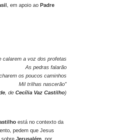
sil
, em apoio ao
Padre
e calarem a voz dos profetas
As pedras falarão
echarem os poucos caminhos
Mil trilhas nascerão”
de
, de
Cecília Vaz Castilho
)
astilho
está no contexto da
mento, pedem que Jesus
a sobre
Jerusalém
, por