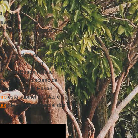
ste
! Ela não está
esmo diante das
o do Morto-Ressuscitado,
res
deste mundo. Queremos
se calou! Ousou levantar
nciar o projeto de Jesus,
r ao reino da morte” (
Padre
a,
Padre Edson
refletiu
amos. Não foi discurso de
 e Jesus,
Padre Edson
iro
está submetido. Não é
tes
, de maneira especial dos