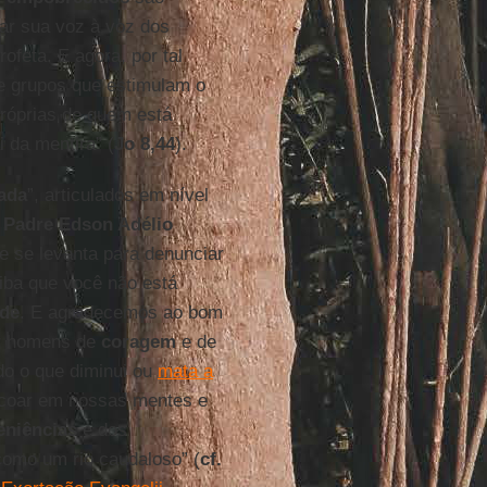
tar sua voz à voz dos
ofeta. E agora, por tal
 grupos que estimulam o
 próprias de quem está
 da mentira” (
Jo 8,44
).
ada
”, articulados em nível
,
Padre Edson Adélio
e se levanta para denunciar
iba que você não está
ade
. E agradecemos ao bom
ar homens de
coragem
e de
do o que diminui ou
mata a
 ecoar em nossas mentes e
eniências
e dos
 como um rio caudaloso” (
cf.