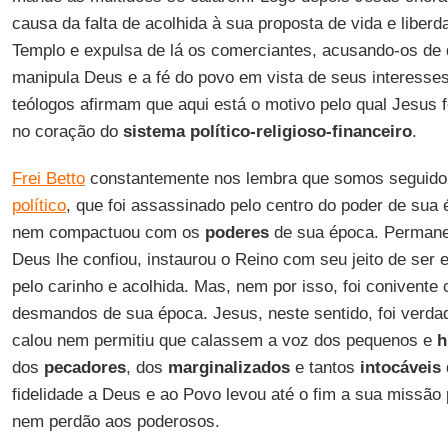
causa da falta de acolhida à sua proposta de vida e liberd
Templo e expulsa de lá os comerciantes, acusando-os de d
manipula Deus e a fé do povo em vista de seus interesses
teólogos afirmam que aqui está o motivo pelo qual Jesus 
no coração do
sistema político-religioso-financeiro
.
Frei Betto
constantemente nos lembra que somos seguid
político
, que foi assassinado pelo centro do poder de sua
nem compactuou com os
poderes
de sua época. Permane
Deus lhe confiou, instaurou o Reino com seu jeito de ser e
pelo carinho e acolhida. Mas, nem por isso, foi conivent
desmandos de sua época. Jesus, neste sentido, foi verd
calou nem permitiu que calassem a voz dos pequenos e
h
dos
pecadores
, dos
marginalizados
e tantos
intocáveis
fidelidade a Deus e ao Povo levou até o fim a sua missão 
nem perdão aos poderosos.