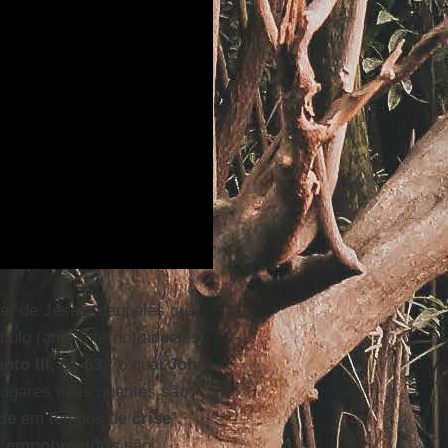
izer de Jesus, daqueles que
ulo (ante-inferno) aqueles
nto III, 61-63
), o qual
John
 lugares mais quentes são
de
em tempos de
crise
”.
s
empobrecidos
são