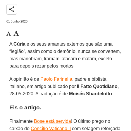
share
01 Junho 2020
A
Cúria
e os seus amantes externos que são uma
“legião”, assim como o demônio, nunca se convertem,
mas manobram, tramam, atacam e matam, exceto
para depois rezar pelos mortos.
A opinião é de
Paolo Farinella
, padre e biblista
italiano, em artigo publicado por
Il Fatto Quotidiano
,
28-05-2020. A tradução é de
Moisés Sbardelotto
.
Eis o artigo.
Finalmente
Bose está servida
! O último prego no
caixão do
Concílio Vaticano II
com selagem reforçada