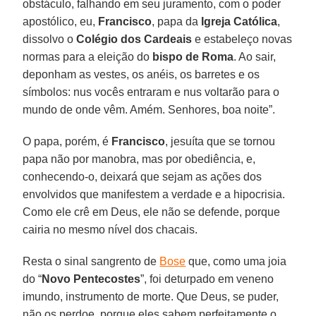
obstáculo, falhando em seu juramento, com o poder
apostólico, eu,
Francisco
, papa da
Igreja Católica
,
dissolvo o
Colégio dos Cardeais
e estabeleço novas
normas para a eleição do
bispo de
Roma
. Ao sair,
deponham as vestes, os anéis, os barretes e os
símbolos: nus vocês entraram e nus voltarão para o
mundo de onde vêm. Amém. Senhores, boa noite”.
O papa, porém, é
Francisco
, jesuíta que se tornou
papa não por manobra, mas por obediência, e,
conhecendo-o, deixará que sejam as ações dos
envolvidos que manifestem a verdade e a hipocrisia.
Como ele crê em Deus, ele não se defende, porque
cairia no mesmo nível dos chacais.
Resta o sinal sangrento de
Bose
que, como uma joia
do “
Novo Pentecostes
”, foi deturpado em veneno
imundo, instrumento de morte. Que Deus, se puder,
não os perdoe, porque eles sabem perfeitamente o