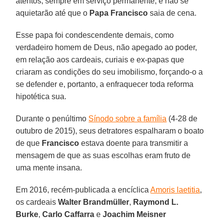
atentos, sempre em serviço permanente, e não se
aquietarão até que o
Papa Francisco
saia de cena.
Esse papa foi condescendente demais, como
verdadeiro homem de Deus, não apegado ao poder,
em relação aos cardeais, curiais e ex-papas que
criaram as condições do seu imobilismo, forçando-o a
se defender e, portanto, a enfraquecer toda reforma
hipotética sua.
Durante o penúltimo
Sínodo sobre a família
(4-28 de
outubro de 2015), seus detratores espalharam o boato
de que
Francisco
estava doente para transmitir a
mensagem de que as suas escolhas eram fruto de
uma mente insana.
Em 2016, recém-publicada a encíclica
Amoris laetitia
,
os cardeais
Walter Brandmüller
,
Raymond L.
Burke
,
Carlo Caffarra
e
Joachim Meisner