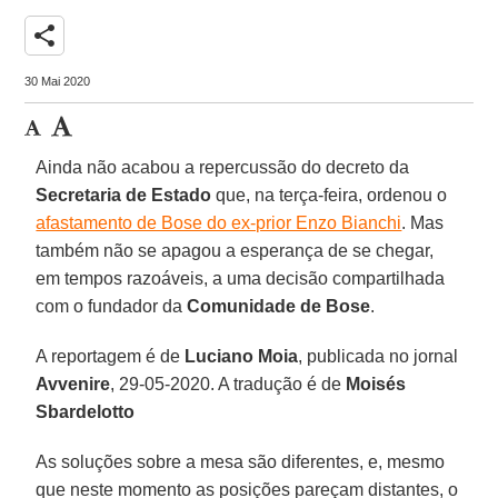
share
30 Mai 2020
Ainda não acabou a repercussão do decreto da
Secretaria de Estado
que, na terça-feira, ordenou o
afastamento de Bose do ex-prior Enzo Bianchi
. Mas
também não se apagou a esperança de se chegar,
em tempos razoáveis, a uma decisão compartilhada
com o fundador da
Comunidade de Bose
.
A reportagem é de
Luciano Moia
, publicada no jornal
Avvenire
, 29-05-2020. A tradução é de
Moisés
Sbardelotto
As soluções sobre a mesa são diferentes, e, mesmo
que neste momento as posições pareçam distantes, o