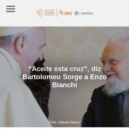
“Aceite esta cruz”, diz
Bartolomeu Sorge a Enzo
Bianchi
Foto: Vatican News