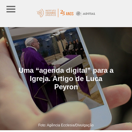
Uma “agenda digital” para a
Igreja. Artigo de Luca
Peyron
Foto: Agência Ecclesia/Divulgação