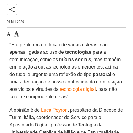
share
06 Mai 2020
"É urgente uma reflexão de várias esferas, não
apenas ligadas ao uso de
tecnologias
para a
comunicação, como as
mídias sociais
, mas também
em relação a outras tecnologias emergentes; acima
de tudo, é urgente uma reflexão de tipo
pastoral
e
uma adequação de nosso conhecimento com relação
aos vícios e virtudes da
tecnologia digital
, para não
fazer uso imprudente delas".
A opinião é de
Luca Peyron
, presbítero da Diocese de
Turim, Itália, coordenador do Serviço para o
Apostolado Digital, professor de Teologia da
Universidade Católica de Milão e de Espiritualidade