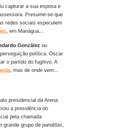
uiu capturar a sua esposa e
assessora. Presume-se que
 as redes sociais especulem
nes
, em Manágua...
edardo González
ou
perseguição política. Óscar
r o partido do fugitivo. A
erda
, mas de onde vem...
dato presidencial da Arena
ixou a presidência do
icial pela chamada
m grande grupo de
pandillas
,