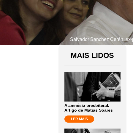
Salvador Sanchez Cerén, ex-pr
MAIS LIDOS
A amnésia presbiteral.
Artigo de Matias Soares
LER MAIS