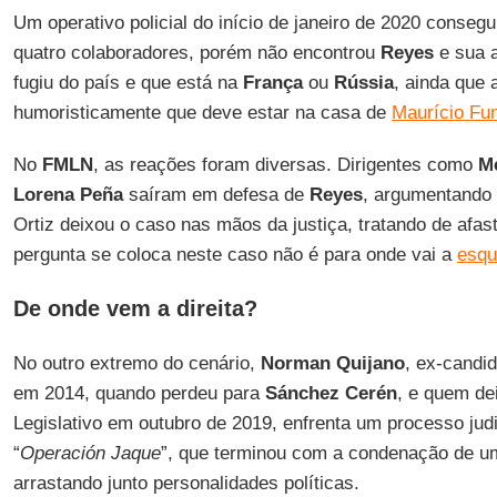
Um operativo policial do início de janeiro de 2020 conseg
quatro colaboradores, porém não encontrou
Reyes
e sua 
fugiu do país e que está na
França
ou
Rússia
, ainda que
humoristicamente que deve estar na casa de
Maurício Fu
No
FMLN
, as reações foram diversas. Dirigentes como
M
Lorena Peña
saíram em defesa de
Reyes
, argumentando 
Ortiz deixou o caso nas mãos da justiça, tratando de afasta
pergunta se coloca neste caso não é para onde vai a
esqu
De onde vem a direita?
No outro extremo do cenário,
Norman Quijano
, ex-candi
em 2014, quando perdeu para
Sánchez Cerén
, e quem de
Legislativo em outubro de 2019, enfrenta um processo jud
“
Operación Jaque
”, que terminou com a condenação de u
arrastando junto personalidades políticas.