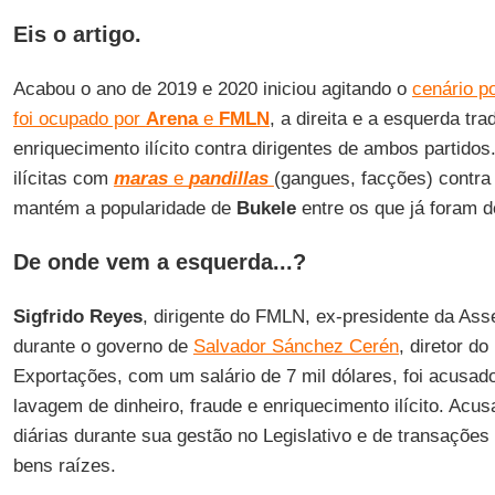
Eis o artigo.
Acabou o ano de 2019 e 2020 iniciou agitando o
cenário po
foi ocupado por
Arena
e
FMLN
, a direita e a esquerda tr
enriquecimento ilícito contra dirigentes de ambos partid
ilícitas com
maras
e
pandillas
(gangues, facções) contra
mantém a popularidade de
Bukele
entre os que já foram d
De onde vem a esquerda...?
Sigfrido Reyes
, dirigente do FMLN, ex-presidente da Asse
durante o governo de
Salvador Sánchez Cerén
, diretor d
Exportações, com um salário de 7 mil dólares, foi acusado
lavagem de dinheiro, fraude e enriquecimento ilícito. Acu
diárias durante sua gestão no Legislativo e de transações
bens raízes.