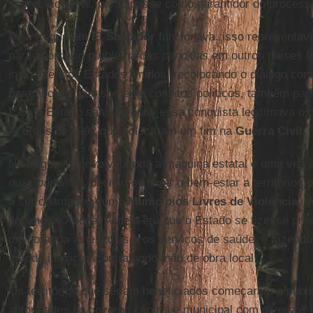
secretário-geral, participasse como garantidor do process
Se a trégua em
El Salvador
funcionava, isso representav
para abordar o problema das
pandillas
em outros países la
inclusive, nos Estados Unidos, recolocando o diálogo co
para abordar não somente conflitos políticos, também para 
Para o Estado salvadorenho essa conquista legitimava o d
Acordos de 1992 que colocaram um fim na
Guerra Civil
.
Na trégua se envolveu toda a máquina estatal e uma vez 
duas
pandillas
, decidiu-se levar o bem-estar a território
a ser chamados como
Municípios Livres de Violência
, 
Ilopango e Apopa. A ideia era que o Estado se fizesse pre
melhorando as escolas e os serviços de saúde, e fazendo
grande impacto, contratando mão de obra local.
Os territórios que seriam beneficiados começaram a publi
autoridades do governo central e municipal com diversos 