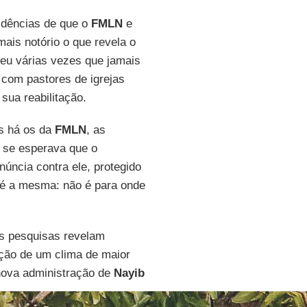
idências de que o
FMLN
e
mais notório o que revela o
deu várias vezes que jamais
o com pastores de igrejas
sua reabilitação.
is há os da
FMLN
, as
 se esperava que o
núncia contra ele, protegido
o é a mesma: não é para onde
es pesquisas revelam
pção de um clima de maior
nova administração de
Nayib