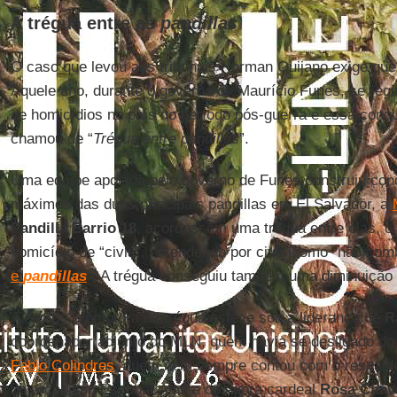
A trégua entre as
pandillas
O caso que levou aos tribunais Norman Quijano exige que
Aquele ano, durante o governo de Maurício Funes, se regi
de homicídios no país no período pós-guerra e essa conqui
chamou de “
Trégua entre pandillas
”.
Uma equipe apoiada pelo governo de Funes construiu cond
máximos das duas principais pandillas em El Salvador, a
Pandilla Barrio 18
, acordassem uma trégua entre elas, o 
homicídio de “civis”, entendendo por civis como “não c
e
pandillas
”. A trégua conseguiu também uma diminuição 
A equipe promotora da trégua esteve sob a liderança de
R
coordenador adjunto do MLN, quem havia se desligado do pa
Fabio Colindres
, quem nem sempre contou com o respaldo
do arcebispo Escobar Alas e do agora cardeal
Rosa Cháv