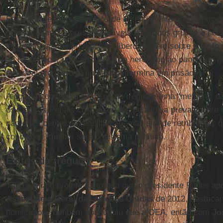
Essa equipe gerou espaços de entendimento nos Centros P
com os interlocutores disponíveis de ambos grupos e c
influência que os privados de liberdade têm sobre o resto
se reconhecer um certo traço de heroísmo ao
pandillero
ge
seu rival até a morte ou até que termina em prisão.
A equipe conseguiu avanços na trégua e uma “melhora” da
os Centros Penais costumam ter, pela ideia prevalecente 
não é um centro de reabilitação, mas sim de retribuição: 
condições, melhor será o sistema punitivo.
Êxitos da trégua
Tão bem ia o projeto da trégua que o presidente Funes ap
Assembleia Geral das Nações Unidas
de 2012, destacan
homicídios. Também conseguiu que a OEA, então com
Jo