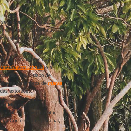
 se remonte ao ano 2012.
strou a maior baixa na taxa
sta atribui-se ao que se
ições para que os líderes
Mara Salvatrucha 13
e a
que diminuiu o risco de
ombatentes membros de
maras
das extorsões.
aúl Mijango
, ex-
rtido, e do bispo militar
 da Conferência Episcopal,
ez
.