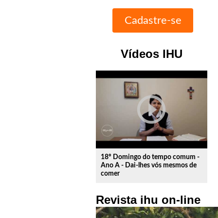
Vídeos IHU
play_circle_outline
18º Domingo do tempo comum -
Ano A - Dai-lhes vós mesmos de
comer
Revista ihu on-line