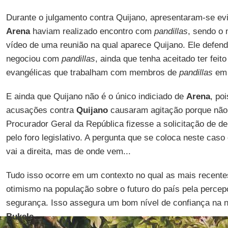
Durante o julgamento contra Quijano, apresentaram-se ev
Arena
haviam realizado encontro com
pandillas
, sendo o 
vídeo de uma reunião na qual aparece Quijano. Ele defen
negociou com
pandillas
, ainda que tenha aceitado ter feit
evangélicas que trabalham com membros de
pandillas
em 
E ainda que Quijano não é o único indiciado de
Arena
, po
acusações contra
Quijano
causaram agitação porque não
Procurador Geral da República fizesse a solicitação de de
pelo foro legislativo. A pergunta que se coloca neste cas
vai a direita, mas de onde vem...
Tudo isso ocorre em um contexto no qual as mais recent
otimismo na população sobre o futuro do país pela perce
segurança. Isso assegura um bom nível de confiança na 
Bukele
.