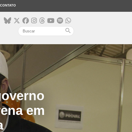
CONTATO
search
governo
rena em
a