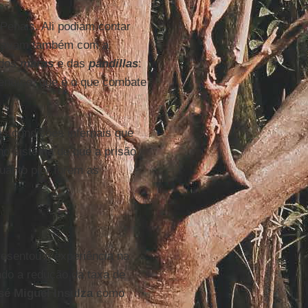
enais. Ali podiam contar
ontavam também com a
 dos
maras
e das
pandillas
:
nuíno, que é o que combate
s condições infernais que
no sistema de que a prisão
quanto pior forem as
resentou a experiência na
do a redução da taxa de
sé Miguel Insulza
como