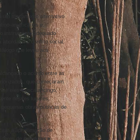
o.
a um mecanismo alternativo
tino-americanos e,
mo instrumento adequado
abordar a o conflito social.
iálogo que levou aos
alcançado o acordo entre as
s priorizados, que começaram
entre eles Cuscatancingo,
sente nesses lugares,
 pequenas obras públicas de
citar a aproximação de
líderes de
pandillas
e