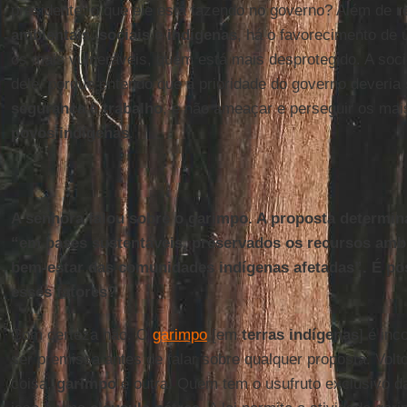
presidente: o que ele está fazendo no governo? Além de
r
ambientais
,
sociais
e
indígenas
, há o favorecimento de 
os mais vulneráveis, quem está mais desprotegido. A soc
dele, porque entendo que a prioridade do governo deveria
segurança
e
trabalho
, e não ameaçar e perseguir os mai
povos indígenas
.
A senhora falou sobre o garimpo. A proposta determina
“em bases sustentáveis, preservados os recursos ambi
bem-estar das comunidades indígenas afetadas”. É pos
esses fatores?
Com certeza não. O
garimpo
[em
terras indígenas
] é inc
ser premissa antes de falar sobre qualquer proposta. Volt
coisa,
garimpo
é outra. Quem tem o usufruto exclusivo d