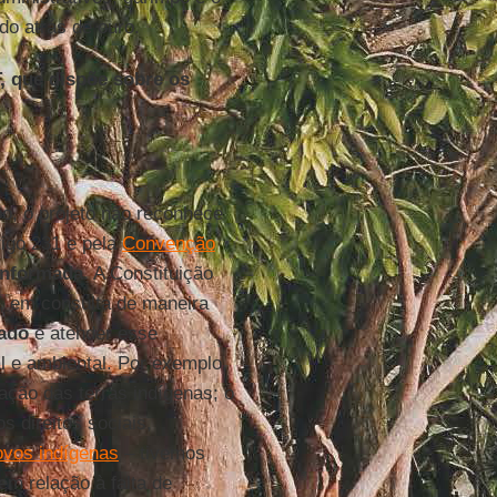
do atrás de ouro.
, que dispõe sobre os
po, o projeto não reconhece
tigo 231 e pela
Convenção
 informada
. A Constituição
T, em consulta de maneira
ado
é atender esse
l e ambiental. Por exemplo,
ção das terras indígenas; o
s direitos sociais,
ovos indígenas
– tivemos
em relação à falta de