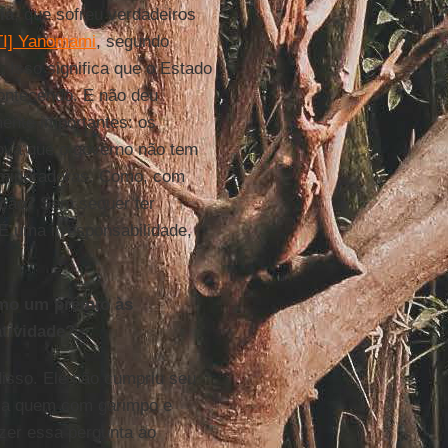
ia
, que sofreu verdadeiros
[TI] Yanomami
, segundo
. Isso significa que o Estado
ontecendo. E não deu
mente importantes: os
rova que o governo não tem
 mineradoras. Como, com
ração? Sem sequer ter
É uma irresponsabilidade,
omo um prêmio às
tividade?
disso. Ele não cumpriu seu
r a quem com garimpo e
azer essa pergunta ao