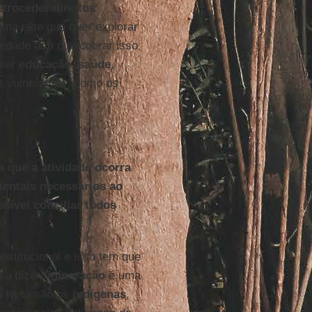
etroceder direitos
uma elite que quer explorar
iedade tem que cobrar isso
 ser
educação
,
saúde
,
s vulneráveis, como os
 que a atividade ocorra
entais necessários ao
sível conciliar todos
onstitucional e isso tem que
o a dizer:
mineração
é uma
a terra são os
indígenas
,