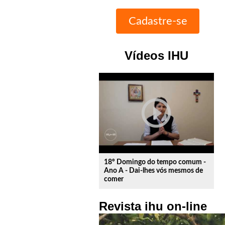
Vídeos IHU
play_circle_outline
18º Domingo do tempo comum -
Ano A - Dai-lhes vós mesmos de
comer
Revista ihu on-line