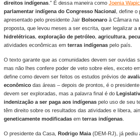
direitos indígenas
.” É dessa maneira como
Joenia Wapi
parlamentar indígena do Congresso Nacional
, define o 
apresentado pelo presidente Jair
Bolsonaro
à Câmara na úl
proposta, que levou meses a ser escrita, quer legalizar a
hidrelétricas
,
exploração de petróleo
,
agricultura
,
pecu
atividades econômicas em
terras indígenas
pelo país.
O texto garante que as comunidades devem ser ouvidas 
mas não lhes confere poder de veto sobre eles, exceto 
define como devem ser feitos os estudos prévios de
aval
econômico
das áreas – depois de prontos, é o president
devem ser exploradas, mas a palavra final é do
Legislati
indenização a ser paga aos indígenas
pelo uso de seu te
têm direito sobre os resultados das atividades e libera, ai
geneticamente modificadas
em
terras indígenas
.
O presidente da Casa,
Rodrigo Maia
(DEM-RJ), já pediu 