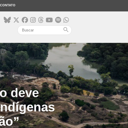
CONTATO
search
o deve
indígenas
ção”