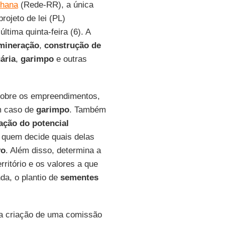
chana
(Rede-RR), a única
projeto de lei (PL)
tima quinta-feira (6). A
mineração
,
construção de
ária
,
garimpo
e outras
sobre os empreendimentos,
em caso de
garimpo
. Também
iação do potencial
e quem decide quais delas
vo
. Além disso, determina a
rritório e os valores a que
nda, o plantio de
sementes
a criação de uma comissão