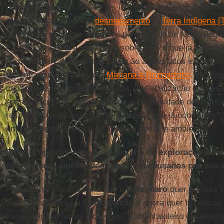
demarcação
. 98% das terras indígenas estão na
Amazôn
ataques relacionados a
desmatamento
. A
Terra Indígena 
denúncias, tem mais de 20 mil garimpeiros de forma ilegal
não deu resposta à sociedade sobre tudo o que já vem ac
resposta principalmente em relação a dois fatos extrema
desastres irreparáveis em
Mariana e Brumadinho
. Isso p
capacidade, em qualquer medida, de fiscalização dessas
essa ineficiência, está propondo outra atividade de mine
respondido para a sociedade questões que já ocorreram? 
um
retrocesso
imenso em matéria social e ambiental.
Em sua opinião, esse novo terreno de exploração é c
mineradoras, apesar dos desastres causados por sua a
Precisa ser investigado o que o
Bolsonaro
quer por trás 
dever de defender a
Constituição
e agora quer beneficia
mineração em terras indígenas? Todo brasileiro deveria f