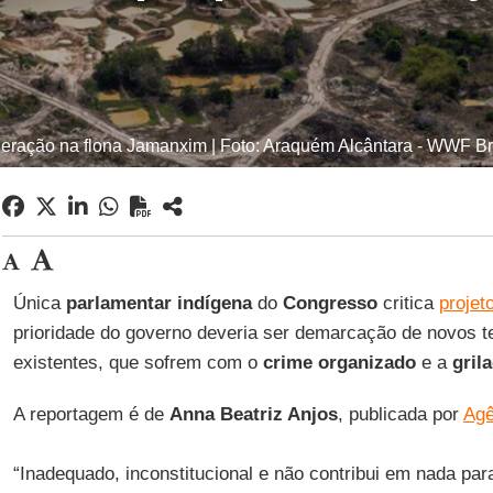
eração na flona Jamanxim | Foto: Araquém Alcântara - WWF Br
Única
parlamentar indígena
do
Congresso
critica
projet
prioridade do governo deveria ser demarcação de novos ter
existentes, que sofrem com o
crime organizado
e a
gril
A reportagem é de
Anna Beatriz Anjos
, publicada por
Agê
“Inadequado, inconstitucional e não contribui em nada par