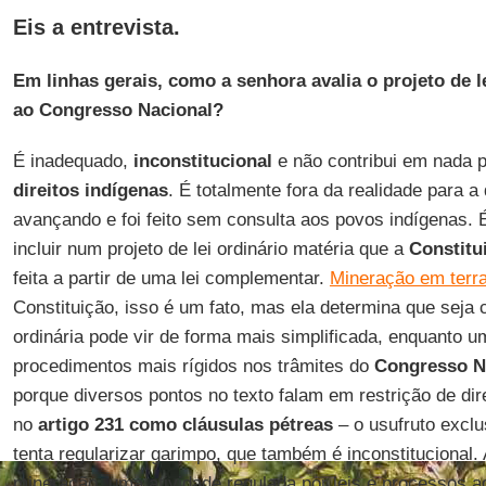
Eis a entrevista.
Em linhas gerais, como a senhora avalia o projeto de l
ao Congresso Nacional?
É inadequado,
inconstitucional
e não contribui em nada 
direitos indígenas
. É totalmente fora da realidade para a
avançando e foi feito sem consulta aos povos indígenas. 
incluir num projeto de lei ordinário matéria que a
Constitu
feita a partir de uma lei complementar.
Mineração em terra
Constituição, isso é um fato, mas ela determina que seja
ordinária pode vir de forma mais simplificada, enquanto 
procedimentos mais rígidos nos trâmites do
Congresso N
porque diversos pontos no texto falam em restrição de dir
no
artigo 231 como cláusulas pétreas
– o usufruto exclu
tenta regularizar garimpo, que também é inconstitucional. 
mineração, uma atividade regulada por leis e processos a