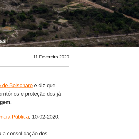
asil
11 Fevereiro 2020
o de Bolsonaro
e diz que
ritórios e proteção dos já
agem
.
ncia Pública
, 10-02-2020.
a a consolidação dos