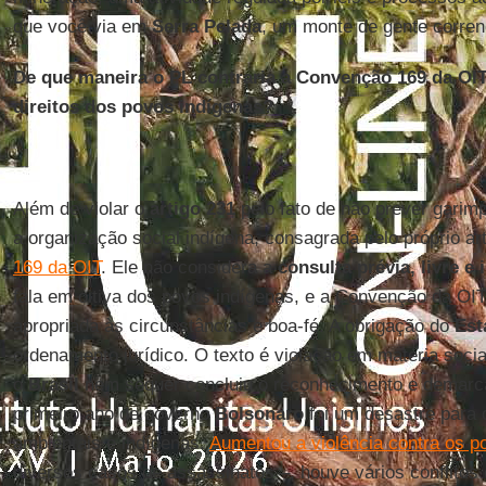
que você via em
Serra Pelada
, um monte de gente corren
De que maneira o PL contraria a Convenção 169 da OIT
direitos dos povos indígenas?
Além de violar o
artigo 231
pelo fato de não prever garim
a organização social indígena, consagrada pelo próprio ar
169 da OIT
. Ele não considera a
consulta prévia, livre e
fala em oitiva dos povos indígenas, e a Convenção da OI
apropriada às circunstâncias e boa-fé. A obrigação do
Est
ordenamento jurídico. O texto é violação em matéria socia
o
Brasil
nem sequer concluiu o reconhecimento e demarca
primeiro ano de governo
Bolsonaro
foi um desastre para o
ambientais e indígenas.
Aumentou a violência contra os p
diversos casos de assassinatos –, houve vários conflitos 