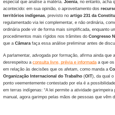
especial que analise a matéria.
Joenia
, no entanto, acha 
acontecido: em sua opinião, o aproveitamento dos
recurs
territórios indígenas
, previsto no
artigo 231 da Constit
regulamentado via lei complementar, e não ordinária, com
ordinária pode vir de forma mais simplificada, enquanto 
procedimentos mais rígidos nos trâmites do
Congresso N
que a
Câmara
faça essa análise preliminar antes de discut
A parlamentar, advogada por formação, afirma ainda que 
desrespeitou a
consulta livre, prévia e informada
a que os 
em relação às decisões que os afetam, como manda a
Co
Organização Internacional do Trabalho
(
OIT
), da qual o
ponto veementemente contestado por ela é a possibilidad
em terras indígenas: “A lei permite a atividade garimpeira
manual, agora garimpo pelas mãos de pessoas que vêm de 