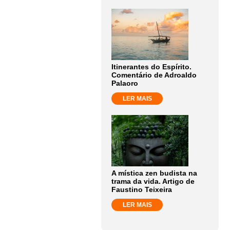
Itinerantes do Espírito.
Comentário de Adroaldo
Palaoro
LER MAIS
A mística zen budista na
trama da vida. Artigo de
Faustino Teixeira
LER MAIS