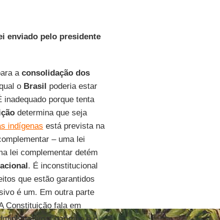
ei enviado pelo presidente
para a
consolidação dos
 qual o
Brasil
poderia estar
É inadequado porque tenta
ição
determina que seja
s indígenas
está prevista na
 complementar – uma lei
uma lei complementar detém
acional
. É inconstitucional
eitos que estão garantidos
sivo é um. Em outra parte
A Constituição fala em
dministrativos; garimpo é o