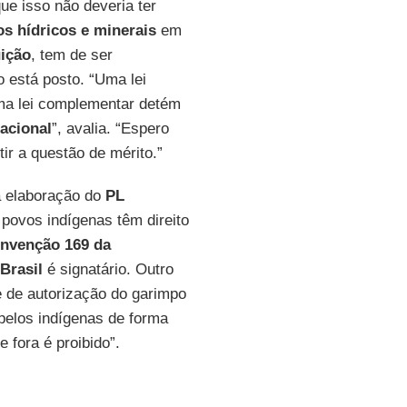
que isso não deveria ter
os hídricos e minerais
em
uição
, tem de ser
o está posto. “Uma lei
uma lei complementar detém
acional
”, avalia. “Espero
ir a questão de mérito.”
a elaboração do
PL
povos indígenas têm direito
nvenção 169 da
Brasil
é signatário. Outro
e de autorização do garimpo
 pelos indígenas de forma
fora é proibido”.