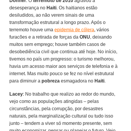
Dohner
: O
terremoto de 2010
agravou a
desesperança no
Haiti
. Os haitianos estão
desiludidos, ao não verem sinais de uma
transformação estrutural a longo prazo. Após o
terremoto houve uma
epidemia de cólera
, vários
furacões e a retirada de forças da
ONU
, deixando
muitos sem emprego; houve também casos de
desobediência civil que continua até hoje. No início,
tivemos no país um progresso: o turismo melhorou,
havia um acesso maior aos serviços de telefonia e à
internet. Mas muito pouco se fez no nível estrutural
para diminuir a
pobreza
esmagadora no
Haiti
.
Lacey
: No trabalho que realizo ao redor do mundo,
vejo como as populações atingidas – pelas
circunstâncias, pela corrupção, por desastres
naturais, pela marginalização cultural ou tudo isso
junto – tendem a viver só momento presente, sem
muito economizar, pensar ou planejar o futuro. Vejo