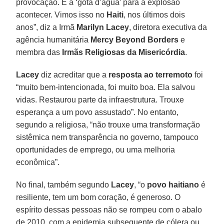
provocação. É a ‘gota d’água’ para a explosão
acontecer. Vimos isso no
Haiti
, nos últimos dois
anos”, diz a Irmã
Marilyn Lacey
, diretora executiva da
agência humanitária
Mercy Beyond Borders
e
membra das
Irmãs Religiosas da Misericórdia
.
Lacey
diz acreditar que a
resposta ao terremoto
foi
“muito bem-intencionada, foi muito boa. Ela salvou
vidas. Restaurou parte da infraestrutura. Trouxe
esperança a um povo assustado”. No entanto,
segundo a religiosa, “não trouxe uma transformação
sistêmica nem transparência no governo, tampouco
oportunidades de emprego, ou uma melhoria
econômica”.
No final, também segundo
Lacey
, “o
povo haitiano
é
resiliente, tem um bom coração, é generoso. O
espírito dessas pessoas não se rompeu com o abalo
de 2010, com a epidemia subsequente de cólera ou