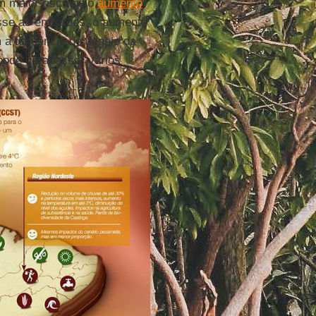
 maior risco pelo
aumento
asse as emissões, o aumento
 a tendência de degelo da
pode ultrapassar vários