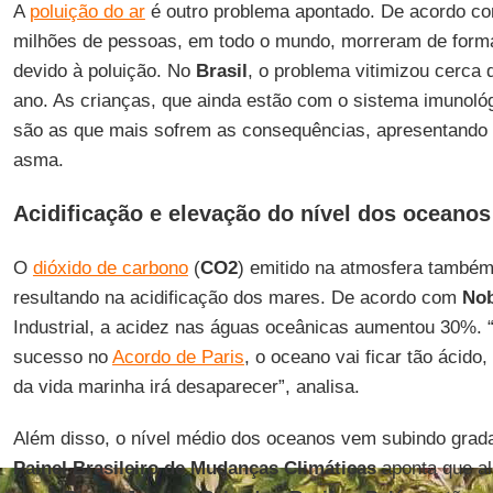
A
poluição do ar
é outro problema apontado. De acordo co
milhões de pessoas, em todo o mundo, morreram de form
devido à poluição. No
Brasil
, o problema vitimizou cerca
ano. As crianças, que ainda estão com o sistema imunoló
são as que mais sofrem as consequências, apresentando
asma.
Acidificação e elevação do nível dos oceanos
O
dióxido de carbono
(
CO2
) emitido na atmosfera também
resultando na acidificação dos mares. De acordo com
No
Industrial, a acidez nas águas oceânicas aumentou 30%.
sucesso no
Acordo de Paris
, o oceano vai ficar tão ácido
da vida marinha irá desaparecer”, analisa.
Além disso, o nível médio dos oceanos vem subindo grad
Painel Brasileiro de Mudanças Climáticas
aponta que al