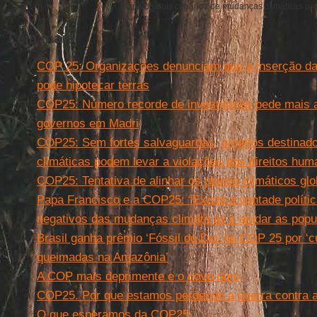
Mapa de dois cenários de mudanças climáticas para
Leia mais
COP 25: Organizações denunciam que a inserção da
pode hipotecar terras
COP25: Número recorde de investidores pede mais 
governos em Madri
COP25: Sem fortes salvaguardas, projetos destina
climáticas podem levar a violações dos direitos hu
COP25: Tentativa de alinhar os planos climáticos glo
Papa Francisco e a COP25: “Existe a vontade política
negativos das mudanças climáticas e ajudar as pop
Brasil ganha prêmio ‘Fóssil do Dia’ na COP 25 por ‘cu
queimadas na Amazônia’
A COP mais deprimente e o novo ouro
COP25. Por que estamos perdendo a guerra contra 
O que esperamos da COP25