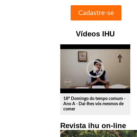
Vídeos IHU
play_circle_outline
18º Domingo do tempo comum -
Ano A - Dai-lhes vós mesmos de
comer
Revista ihu on-line