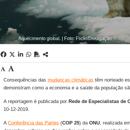
Aquecimento global. | Foto: Flickr/Divulgação
Consequências das
mudanças climáticas
têm norteado es
demonstram como a economia e a saúde da população são
A reportagem é publicada por
Rede de Especialistas de 
10-12-2019.
A
Conferência das Partes
(
COP 25
) da
ONU
, realizada e