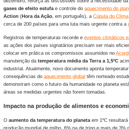
dezembro, reforça as discussões sobre a necessidade d
gases de efeito estufa
e controle do
aquecimento do plan
Action
(
Hora da Ação
, em português), a
Cúpula do Clima
cerca de 200 países para uma luta mais urgente contra a
Registros de temperaturas recorde e
eventos climáticos 
as ações dos países signatários precisam ser mais efici
colocar em prática os compromissos assumidos no
Acord
manutenção da
temperatura média da Terra a 1,5ºC
acim
industrial. Atualmente, novo documento aponta temperatur
consequências do
aquecimento global
têm norteado estudo
demonstram como o futuro da humanidade no planeta est
áreas se medidas urgentes não forem tomadas.
Impacto na produção de alimentos e econom
O
aumento da temperatura do planeta
em 1ºC resultará
produção mundial de milho, 6% na de trigo e mais de 3% 