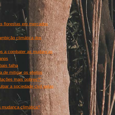
 o Brasil.
s florestas em mercados
ambição climática dos
dos a combater as mudanças
manos
bais falha
 de mitigar os efeitos
ulações mais pobres?”
lpar a sociedade civil pelas
a mudança climática?