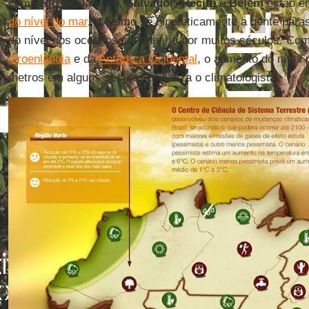
como
Rio de Janeiro
,
Salvador
,
Recife
e
Belém
estão em
do nível do mar
. “Mesmo se hipoteticamente a gente par
do nível dos oceanos continuaria por muitos séculos. Com
Groenlândia
e da
Antártica Ocidental
, o aumento do nível 
metros em alguns séculos”, finaliza o climatologista.