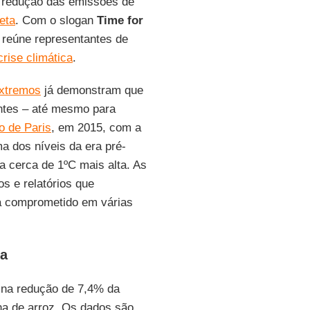
a redução das emissões de
eta
. Com o slogan
Time for
reúne representantes de
crise climática
.
extremos
já demonstram que
entes – até mesmo para
o de Paris
, em 2015, com a
a dos níveis da era pré-
a cerca de 1ºC mais alta. As
s e relatórios que
á comprometido em várias
ia
 na redução de 7,4% da
na de arroz. Os dados são