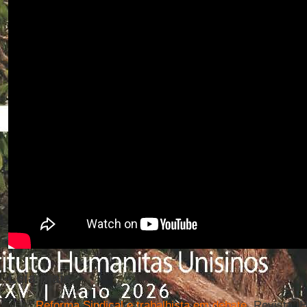
Leia mais
Reforma Sindical e trabalhista em debate
. Revista I