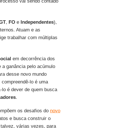
processo vai sendo contado
GT
,
FO
e
Independentes
),
ternos. Atuam e as
ge trabalhar com múltiplas
social
em decorrência dos
e a ganância pelo acúmulo
cara desse novo mundo
al; compreendê-lo é uma
tá-lo é dever de quem busca
hadores
.
compõem os desafios do
novo
atos e busca construir o
 talvez, várias vezes, para