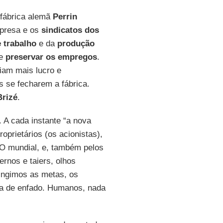
 fábrica alemã
Perrin
mpresa e os
sindicatos dos
 trabalho
e da
produção
se
preservar os empregos
.
iam mais lucro e
s se fecharem a fábrica.
Brizé
.
. A cada instante “a nova
prietários (os acionistas),
CEO mundial, e, também pelos
ernos e taiers, olhos
tingimos as metas, os
ra de enfado. Humanos, nada