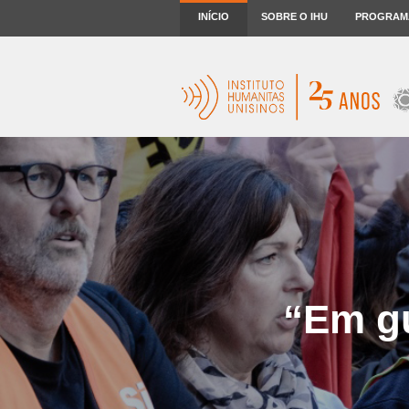
INÍCIO
SOBRE O IHU
PROGRAM
“Em gu