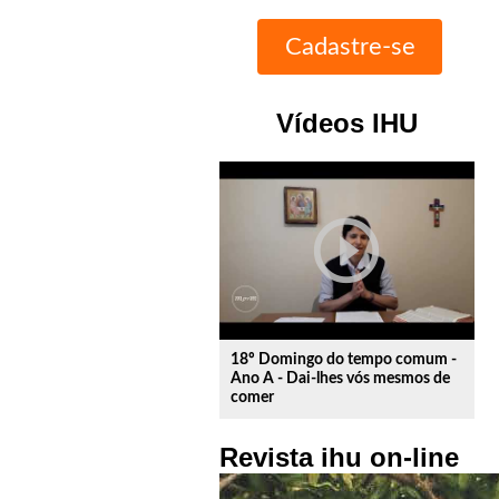
Vídeos IHU
play_circle_outline
18º Domingo do tempo comum -
Ano A - Dai-lhes vós mesmos de
comer
Revista ihu on-line