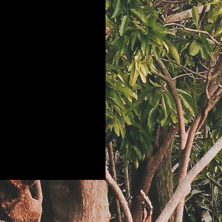
HU On-Line, Nº. 138