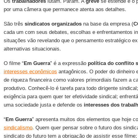
Os
trabalhadores
lutam. Param. A
greve
se estende e o 
por uma câmera que permanece atenta aos detalhes.
São três
sindicatos organizados
na base da empresa (
C
cada um com seus debates, escolhas e enfrentamentos in
situações vão revelando que o pensamento estratégico exi
alternativas situacionais.
O filme “
Em Guerra
” é a expressão
política do conflito 
interesses econômicos
antagônicos. O poder do dinheiro 
de riqueza financeira como valores primordiais fazem a 
produtivo. Conhecê-lo é tarefa para todo dirigente sindic
exigência para quem quer ter efetividade sindical; enfren
uma sociedade justa e defende os
interesses dos trabal
“
Em Guerra
” apresenta muitos dos elementos que hoje 
sindicalismo
. Quem quer pensar sobre o futuro dos sindic
sindicato do futuro tem a obrigação de assistir esse filme;