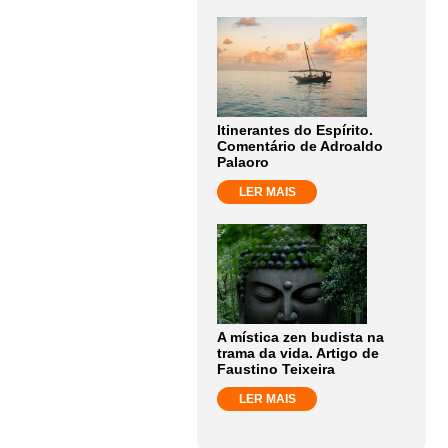
Itinerantes do Espírito.
Comentário de Adroaldo
Palaoro
LER MAIS
A mística zen budista na
trama da vida. Artigo de
Faustino Teixeira
LER MAIS