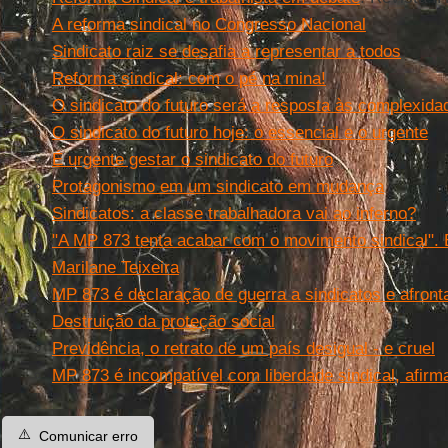
A reforma sindical no Congresso Nacional
Sindicato raiz se desafia a representar a todos
Reforma sindical: com o pé na mina!
O sindicato do futuro será a resposta às complexida
O sindicato do futuro hoje: o essencial e o urgente
É urgente gestar o sindicato do futuro
Protagonismo em um sindicato em mudança
Sindicatos: a classe trabalhadora vai ao inferno?
"A MP 873 tenta acabar com o movimento sindical". 
Marilane Teixeira
MP 873 é declaração de guerra a sindicatos e afront
Destruição da proteção social
Previdência, o retrato de um país desigual - e cruel
MP 873 é incompatível com liberdade sindical, afirm
⚠️
Comunicar erro