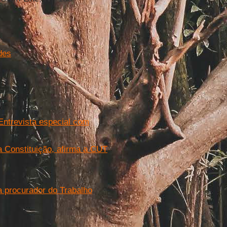
des
Entrevista especial com
a Constituição, afirma a CUT
a procurador do Trabalho