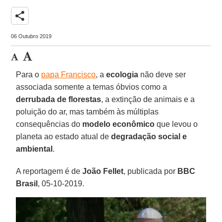
share
06 Outubro 2019
Para o
papa Francisco
, a
ecologia
não deve ser
associada somente a temas óbvios como a
derrubada de florestas
, a extinção de animais e a
poluição do ar, mas também às múltiplas
consequências do
modelo econômico
que levou o
planeta ao estado atual de
degradação social e
ambiental
.
A reportagem é de
João
Fellet
, publicada por
BBC
Brasil
, 05-10-2019.