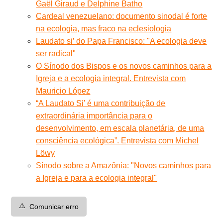
Gaël Giraud e Delphine Batho
Cardeal venezuelano: documento sinodal é forte
na ecologia, mas fraco na eclesiologia
Laudato si’ do Papa Francisco: "A ecologia deve
ser radical"
O Sínodo dos Bispos e os novos caminhos para a
Igreja e a ecologia integral. Entrevista com
Mauricio López
“A Laudato Si’ é uma contribuição de
extraordinária importância para o
desenvolvimento, em escala planetária, de uma
consciência ecológica”. Entrevista com Michel
Löwy
Sínodo sobre a Amazônia: "Novos caminhos para
a Igreja e para a ecologia integral"
⚠️
Comunicar erro