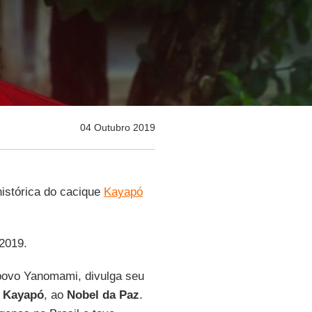
04 Outubro 2019
histórica do cacique
Kayapó
-2019.
o povo Yanomami, divulga seu
 Kayapó
, ao
Nobel da Paz
.