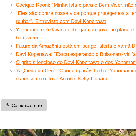
Cacique Raoni: “Minha fala é para o Bem Viver, não
“Eles são contra nossa vida porque protegemos a ter
roubar”. Entrevista com Davi Kopenawa
Yanomami e Ye'kwana entregam ao governo plano de 
bem-viver
Futuro da Amazônia está em perigo, alerta o xamã
Davi Kopenawa: “Estou esperando o Bolsonaro vir f
O grito silencioso de Davi Kopenawa e dos Yanomami
'A Queda do Céu' - O incomparável olhar Yanomami 
especial com José Antonio Kelly Luciani
⚠️
Comunicar erro