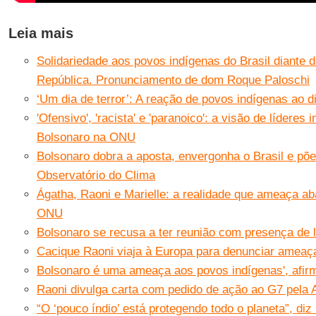
Leia mais
Solidariedade aos povos indígenas do Brasil diante 
República. Pronunciamento de dom Roque Paloschi
‘Um dia de terror’: A reação de povos indígenas ao
'Ofensivo', 'racista' e 'paranoico': a visão de líderes
Bolsonaro na ONU
Bolsonaro dobra a aposta, envergonha o Brasil e põ
Observatório do Clima
Ágatha, Raoni e Marielle: a realidade que ameaça ab
ONU
Bolsonaro se recusa a ter reunião com presença de l
Cacique Raoni viaja à Europa para denunciar amea
Bolsonaro é uma ameaça aos povos indígenas', afir
Raoni divulga carta com pedido de ação ao G7 pela
“O ‘pouco índio’ está protegendo todo o planeta”, d