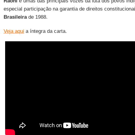
Raoni
é umas das principais vozes da luta dos povos indí
especial participação na garantia de direitos constitucion
Brasileira
de 1988.
Veja aqui
a íntegra da carta.