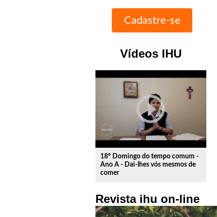
Vídeos IHU
play_circle_outline
18º Domingo do tempo comum -
Ano A - Dai-lhes vós mesmos de
comer
Revista ihu on-line