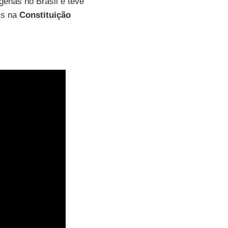
genas no Brasil e teve
ais na
Constituição