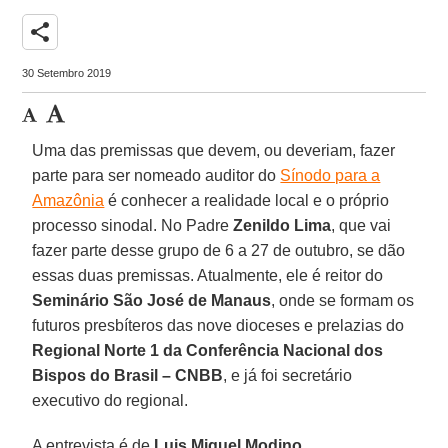
share
30 Setembro 2019
Uma das premissas que devem, ou deveriam, fazer
parte para ser nomeado auditor do
Sínodo para a
Amazônia
é conhecer a realidade local e o próprio
processo sinodal. No Padre
Zenildo Lima
, que vai
fazer parte desse grupo de 6 a 27 de outubro, se dão
essas duas premissas. Atualmente, ele é reitor do
Seminário São José de Manaus
, onde se formam os
futuros presbíteros das nove dioceses e prelazias do
Regional Norte 1 da Conferência Nacional dos
Bispos do Brasil – CNBB
, e já foi secretário
executivo do regional.
A entrevista é de
Luis Miguel Modino
.