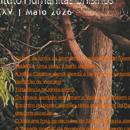
O prelado também defende o
caminho sinodal
adotado pe
grande unidade na
Igreja alemã
em relação a esse camin
não ache tudo correto, mas isso não significa tensão”, diz
“construtivo”: “Que a Igreja fosse um exemplo de cultura c
seria algo!”, conclui.
Leia mais
Sínodo da Igreja da Alemanha, canonização de New
Tailândia. Uma visão a partir de Roma
A Igreja Católica alemã aborda a partir desta segun
oposição do Vaticano
Turbulência na igreja alemã
Os bispos alemães enfrentam o Vaticano e seguem 
Encontro de bispos alemães testa os esforços do P
descentralização
O Vaticano freia as decisões do Sínodo da Igreja al
A “jornada sinodal” da Alemanha mudará o mundo cat