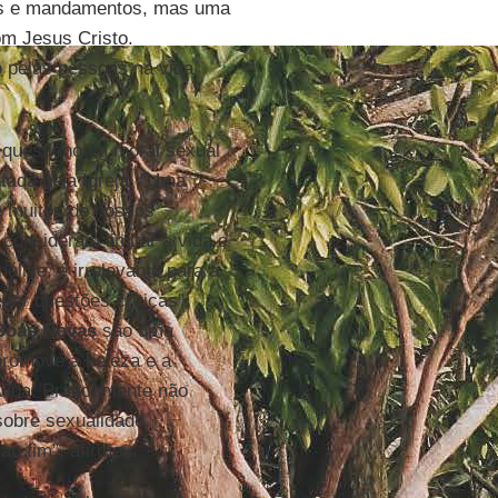
es e mandamentos, mas uma
om Jesus Cristo.
 pelas pessoas na vida
questionou a moral sexual
tada pela Igreja. “Uma
 muitos de nossos
consideram limitar a vida e
álise, é irrelevante para a
itar questões críticas”,
Boas Novas
são uma
romove a beleza e a
vida. Praticamente não
sobre sexualidade,
o fim”, afirmou.