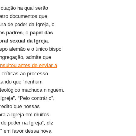
 votação na qual serão
atro documentos que
ura de poder da Igreja, o
os padres
, o
papel das
ral sexual da Igreja
.
ispo alemão e o único bispo
gregação, admite que
nsultou antes de enviar a
s críticas ao processo
tando que “nenhum
teológico machuca ninguém,
greja”. “Pelo contrário”,
credito que nossas
ara a Igreja em muitos
de poder na Igreja”, diz
r” em favor dessa nova