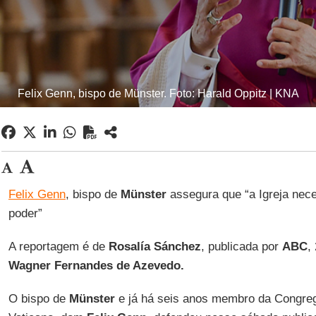
Felix Genn, bispo de Münster. Foto: Harald Oppitz | KNA
Felix Genn
, bispo de
Münster
assegura que “a Igreja nece
poder”
A reportagem é de
Rosalía Sánchez
, publicada por
ABC
,
Wagner Fernandes de Azevedo.
O bispo de
Münster
e já há seis anos membro da Congre