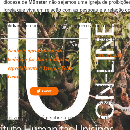
diocese de
Münster
não sejamos uma Igreja de proibiçõ
Igreja que viva em relação com as pessoas e a relação c
Anunciamos as Boas Novas. Isso deve ser experimentado
cotidiana; e como bispo, posso e quero abrir o espaço”.
O bispo também 
atualmente levan
Nenhum aprofundamento
moral sexual
que
teológico faz dano a alguém,
contemporâneos 
especialmente à Igreja - Felix
que, em última an
Genn
vida, precisa ace
sugere ele. “As
Tweet
mensagem que p
preciosidade da 
temos discurso 
infelizmente também sobre a proteção da vida do começo a