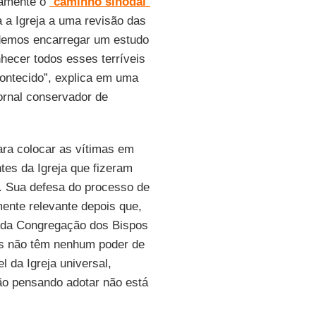
camente o
“
caminho sinodal
”
a Igreja a uma revisão das
odemos encarregar um estudo
hecer todos esses terríveis
contecido”, explica em uma
jornal conservador de
ara colocar as vítimas em
tes da Igreja que fizeram
e. Sua defesa do processo de
mente relevante depois que,
o da Congregação dos Bispos
les não têm nenhum poder de
 da Igreja universal,
ão pensando adotar não está