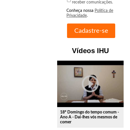
receber comunicações.
Conheça nossa
Política de
Privacidade
.
Vídeos IHU
play_circle_outline
18º Domingo do tempo comum -
Ano A - Dai-lhes vós mesmos de
comer