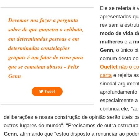
Ele se referia à
apresentados qu
Devemos nos fazer a pergunta
revisam a estrut
sobre de que maneira o celibato,
modo de vida d
em determinadas pessoas e em
mulheres
e a
mo
determinadas constelações
Genn
, o único b
grupais é um fator de risco para
comum desta con
que se cometam abusos - Felix
Ouellet
não o co
Genn
carta
e rejeita a
sinodal argumen
aprofundamento 
Tweet
especialmente a I
continua ele, “a
deliberações e nossa construção de opinião serão úteis p
outros lugares do mundo". “Precisamos de outra estrutura 
Genn
, afirmando que “estou disposto a renunciar ao pode