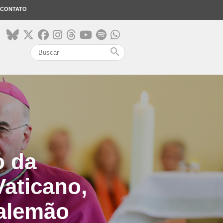
CONTATO
search
o da
aticano,
 alemão