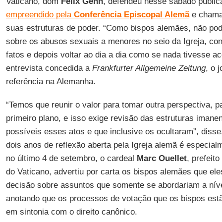
Vaticano, dom
Felix Genn
, defendeu nesse sábado publi
empreendido pela
Conferência Episcopal Alemã
e chama 
suas estruturas de poder. “Como bispos alemães, não p
sobre os abusos sexuais a menores no seio da Igreja, con
fatos e depois voltar ao dia a dia como se nada tivesse a
entrevista concedida a
Frankfurter Allgemeine Zeitung
, o 
referência na Alemanha.
“Temos que reunir o valor para tomar outra perspectiva, p
primeiro plano, e isso exige revisão das estruturas imanen
possíveis esses atos e que inclusive os ocultaram”, diss
dois anos de reflexão aberta pela Igreja alemã é especial
no último 4 de setembro, o cardeal
Marc Ouellet
, prefeit
do Vaticano, advertiu por carta os bispos alemães que e
decisão sobre assuntos que somente se abordariam a nível
anotando que os processos de votação que os bispos est
em sintonia com o direito canônico.