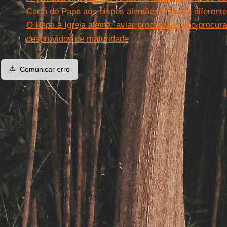
Carta do Papa aos bispos alemães provoca diferent
O Papa à Igreja alemã: aviar processos, não procura
desprovidos de maturidade
⚠️
Comunicar erro