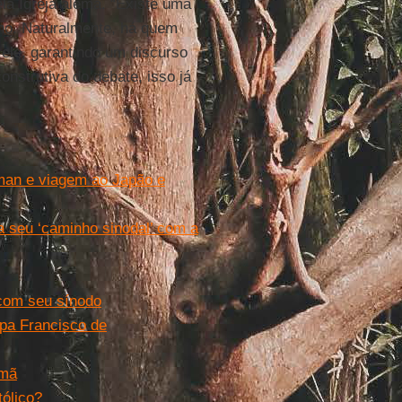
la Igreja alemã. “Existe uma
ho. Naturalmente, há quem
 ele, garantindo um discurso
onstrutiva do debate, isso já
man e viagem ao Japão e
da seu ‘caminho sinodal’ com a
com seu sínodo
apa Francisco de
emã
ólico?