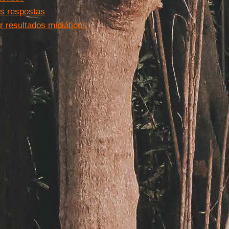
es respostas
r resultados midiáticos