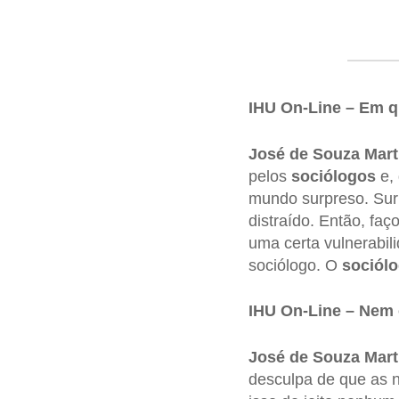
IHU On-Line – Em q
José de Souza Mart
pelos
sociólogos
e, 
mundo surpreso. Surp
distraído. Então, faç
uma certa vulnerabil
sociólogo. O
sociól
IHU On-Line – Nem o
José de Souza Mart
desculpa de que as 