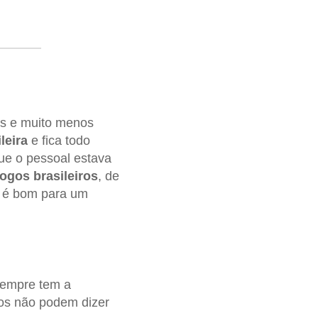
os e muito menos
leira
e fica todo
ue o pessoal estava
ogos brasileiros
, de
o é bom para um
sempre tem a
gos não podem dizer