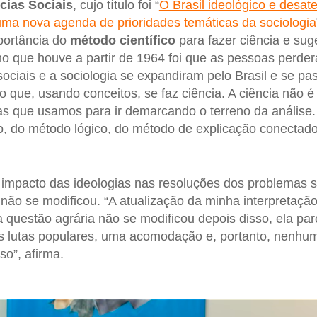
ias Sociais
, cujo título foi “
O Brasil ideológico e desa
e uma nova agenda de prioridades temáticas da sociologia
portância do
método científico
para fazer ciência e sug
ho que houve a partir de 1964 foi que as pessoas perde
ociais e a sociologia se expandiram pelo Brasil e se pa
 que, usando conceitos, se faz ciência. A ciência não é 
as que usamos para ir demarcando o terreno da análise
do, do método lógico, do método de explicação conecta
 impacto das ideologias nas resoluções dos problemas s
 não se modificou. “A atualização da minha interpretaçã
 a questão agrária não se modificou depois disso, ela paro
as lutas populares, uma acomodação e, portanto, nenhu
so”, afirma.