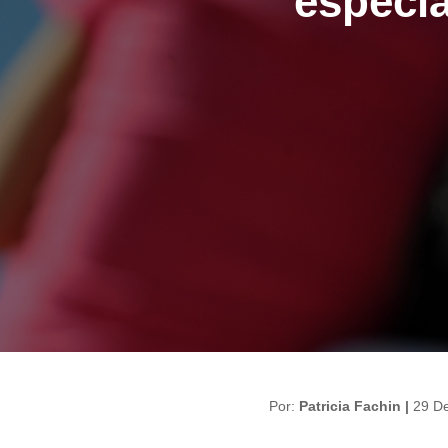
especi
Por:
Patricia Fachin |
29 D