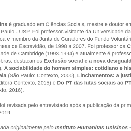
ins
é graduado em Ciências Sociais, mestre e doutor em
Paulo - USP. Foi professor-visitante da Universidade da
boa e membro da Junta de Curadores do Fundo Voluntár
as de Escravidão, de 1998 a 2007. Foi professor da
C
dade de Cambridge (1993-1994) e atualmente é professor
obras, destacamos
Exclusão social e a nova desigual
),
A sociabilidade do homem simples: cotidiano e his
ala
(São Paulo: Contexto, 2000),
Linchamentos: a just
itora Contexto, 2015) e
Do PT das lutas sociais ao P
xto, 2016).
 foi revisada pelo entrevistado após a publicação da prim
-2019.
icada originalmente pelo
Instituto Humanitas Unisinos 