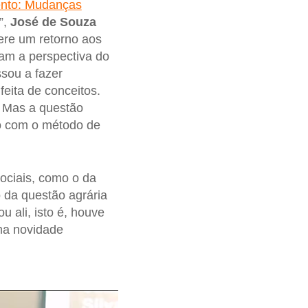
tento: Mudanças
”,
José de Souza
ere um retorno aos
ram a perspectiva do
ssou a fazer
feita de conceitos.
. Mas a questão
do com o método de
ociais, como o da
o da questão agrária
u ali, isto é, houve
ma novidade