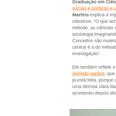
Graduação em Ciênc
sociais e políticas 
Martins
explica a im
clássicos. “O que ac
método, as ciências s
sociologia imaginando
Conceitos são mulet
central é a do méto
investigação”.
Ele também reflete o
questão agrária
, que
já está feita, porque
uma derrota clara d
aconteceu depois dis