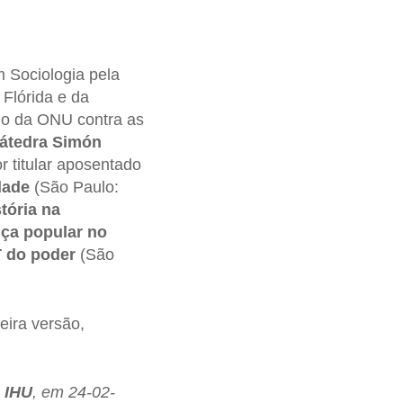
 Sociologia pela
 Flórida e da
io da ONU contra as
átedra Simón
 titular aposentado
dade
(São Paulo:
tória na
iça popular no
T do poder
(São
eira versão,
- IHU
, em 24-02-