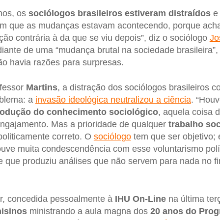
nos, os
sociólogos brasileiros estiveram distraídos
e 
em que as mudanças estavam acontecendo, porque ach
ão contrária à da que se viu depois”, diz o sociólogo
Jo
iante de uma “mudança brutal na sociedade brasileira”,
o havia razões para surpresas.
fessor
Martins
, a distração dos sociólogos brasileiros 
oblema: a
invasão ideológica neutralizou a ciência
. “Hou
rodução do conhecimento sociológico
, aquela coisa 
 engajamento. Mas a prioridade de qualquer
trabalho so
oliticamente correto. O
sociólogo
tem que ser objetivo; 
ouve muita condescendência com esse voluntarismo polít
 e que produziu análises que não servem para nada no fi
ir, concedida pessoalmente à
IHU On-Line
na última ter
isinos
ministrando a aula magna dos
20 anos do Prog