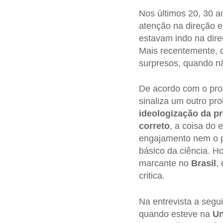
Nos últimos 20, 30 a
atenção na direção 
estavam indo na direç
Mais recentemente, d
surpresos, quando nã
De acordo com o pro
sinaliza um outro pr
ideologização da p
correto
, a coisa do
engajamento nem o p
básico da ciência. H
marcante no
Brasil
,
critica.
Na entrevista a segu
quando esteve na
Un