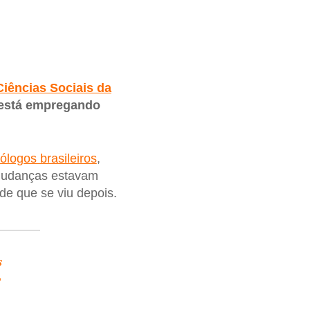
iências Sociais da
r está empregando
ólogos brasileiros
,
 mudanças estavam
de que se viu depois.
s
o