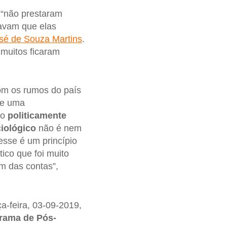
“não prestaram
avam que elas
sé de Souza Martins
.
 muitos ficaram
com os rumos do país
ve uma
do
politicamente
ciológico
não é nem
esse é um princípio
ico que foi muito
m das contas”,
ça-feira, 03-09-2019,
rama de Pós-