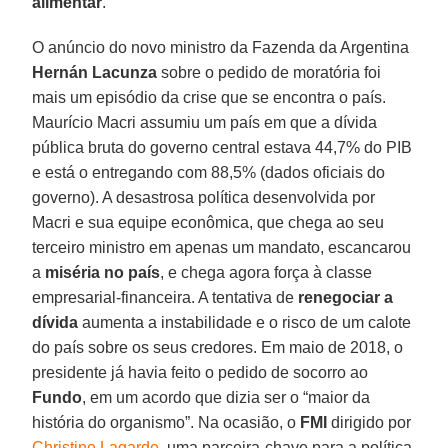
alimentar
.
O anúncio do novo ministro da Fazenda da Argentina
Hernán Lacunza
sobre o pedido de moratória foi
mais um episódio da crise que se encontra o país.
Maurício Macri assumiu um país em que a dívida
pública bruta do governo central estava 44,7% do PIB
e está o entregando com 88,5% (dados oficiais do
governo). A desastrosa política desenvolvida por
Macri e sua equipe econômica, que chega ao seu
terceiro ministro em apenas um mandato, escancarou
a
miséria no país
, e chega agora força à classe
empresarial-financeira. A tentativa de
renegociar a
dívida
aumenta a instabilidade e o risco de um calote
do país sobre os seus credores. Em maio de 2018, o
presidente já havia feito o pedido de socorro ao
Fundo
, em um acordo que dizia ser o “maior da
história do organismo”. Na ocasião, o
FMI
dirigido por
Christine Lagarde
, uma parceira-chave para a política