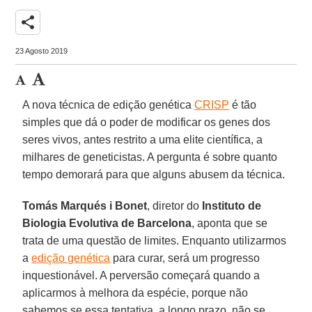
share
23 Agosto 2019
A nova técnica de edição genética
CRISP
é tão
simples que dá o poder de modificar os genes dos
seres vivos, antes restrito a uma elite científica, a
milhares de geneticistas. A pergunta é sobre quanto
tempo demorará para que alguns abusem da técnica.
Tomás
Marqués
i Bonet
, diretor do
Instituto de
Biologia Evolutiva de Barcelona
, aponta que se
trata de uma questão de limites. Enquanto utilizarmos
a
edição genética
para curar, será um progresso
inquestionável. A perversão começará quando a
aplicarmos à melhora da espécie, porque não
sabemos se essa tentativa, a longo prazo, não se