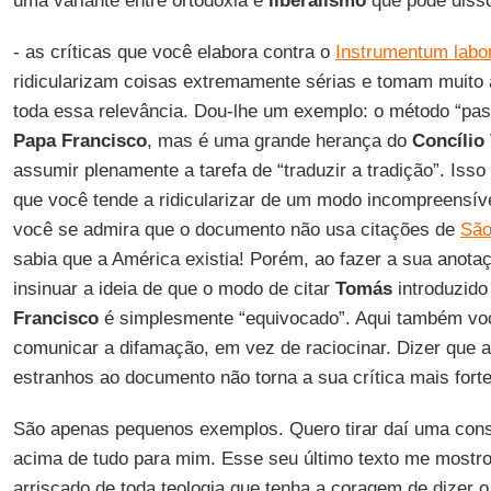
uma variante entre ortodoxia e
liberalismo
que pode disso
- as críticas que você elabora contra o
Instrumentum labo
ridicularizam coisas extremamente sérias e tomam muito 
toda essa relevância. Dou-lhe um exemplo: o método “past
Papa Francisco
, mas é uma grande herança do
Concílio 
assumir plenamente a tarefa de “traduzir a tradição”. Iss
que você tende a ridicularizar de um modo incompreensíve
você se admira que o documento não usa citações de
São
sabia que a América existia! Porém, ao fazer a sua anota
insinuar a ideia de que o modo de citar
Tomás
introduzido
Francisco
é simplesmente “equivocado”. Aqui também você
comunicar a difamação, em vez de raciocinar. Dizer que 
estranhos ao documento não torna a sua crítica mais fort
São apenas pequenos exemplos. Quero tirar daí uma con
acima de tudo para mim. Esse seu último texto me mostr
arriscado de toda teologia que tenha a coragem de dizer o 