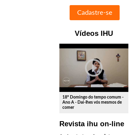
Vídeos IHU
play_circle_outline
18º Domingo do tempo comum -
Ano A - Dai-lhes vós mesmos de
comer
Revista ihu on-line