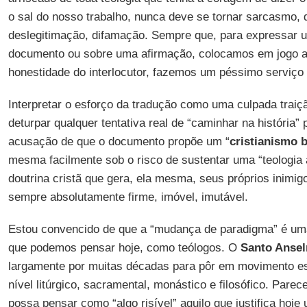
o sal do nosso trabalho, nunca deve se tornar sarcasmo, 
deslegitimação, difamação. Sempre que, para expressar 
documento ou sobre uma afirmação, colocamos em jogo a 
honestidade do interlocutor, fazemos um péssimo serviço 
Interpretar o esforço da tradução como uma culpada traiç
deturpar qualquer tentativa real de “caminhar na história”
acusação de que o documento propõe um “
cristianismo 
mesma facilmente sob o risco de sustentar uma “teologia
doutrina cristã que gera, ela mesma, seus próprios inimi
sempre absolutamente firme, imóvel, imutável.
Estou convencido de que a “mudança de paradigma” é um
que podemos pensar hoje, como teólogos. O
Santo Anse
largamente por muitas décadas para pôr em movimento es
nível litúrgico, sacramental, monástico e filosófico. Par
possa pensar como “algo risível” aquilo que justifica hoje