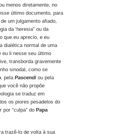
 ou menos diretamente, no
esse último documento, para
 de um julgamento afiado,
ogia da ‘heresia” ou da
o que eu aprecio, e eu
 a dialética normal de uma
 eu li nesse seu último
 vive, transborda gravemente
nho sinodal, como se
o
, pela
Pascendi
ou pela
rque você não propõe
ologia se traduz em
odos os piores pesadelos do
r por “culpa” do
Papa
 trazê-lo de volta à sua