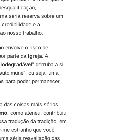
desqualificação,
uma séria reserva sobre um
credibilidade e a
ao nosso trabalho.
ão envolve o risco de
 por parte da
Igreja
. A
biodegradável
” derruba a si
 autoimune”, ou seja, uma
gos para poder permanecer
a das coisas mais sérias
lmo
, como ateneu, contribuiu
sa tradução da tradição, em
ece-me estranho que você
 uma séria reavaliação das