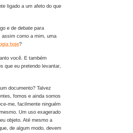
te ligado a um afeto do que
ogo e de debate para
er, assim como a mim, uma
ogia hoje
?
uanto você. E também
s que eu pretendo levantar,
” um documento? Talvez
entes, fomos e ainda somos
rece-me, facilmente ninguém
si mesmo. Um uso exagerado
o seu objeto. Até mesmo a
s que, de algum modo, devem