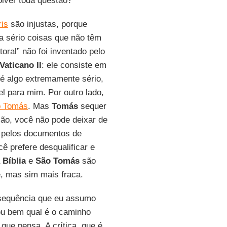
lver toda questão?
ris
são injustas, porque
a sério coisas que não têm
oral” não foi inventado pelo
Vaticano II
: ele consiste em
o é algo extremamente sério,
l para mim. Por outro lado,
 Tomás
. Mas
Tomás
sequer
ção, você não pode deixar de
 pelos documentos de
 prefere desqualificar e
a
Bíblia
e
São Tomás
são
e, mas sim mais fraca.
sequência que eu assumo
ou bem qual é o caminho
que pensa. A crítica, que é