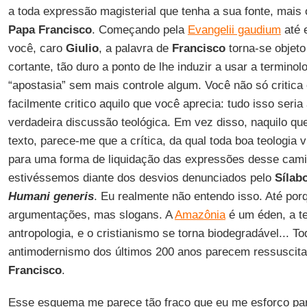
a toda expressão magisterial que tenha a sua fonte, mais
Papa Francisco
. Começando pela
Evangelii gaudium
até 
você, caro
Giulio
, a palavra de
Francisco
torna-se objeto
cortante, tão duro a ponto de lhe induzir a usar a terminol
“apostasia” sem mais controle algum. Você não só critica 
facilmente critico aquilo que você aprecia: tudo isso seria
verdadeira discussão teológica. Em vez disso, naquilo que
texto, parece-me que a crítica, da qual toda boa teologia
para uma forma de liquidação das expressões desse cami
estivéssemos diante dos desvios denunciados pelo
Sílab
Humani generis
. Eu realmente não entendo isso. Até po
argumentações, mas slogans. A
Amazônia
é um éden, a te
antropologia, e o cristianismo se torna biodegradável... T
antimodernismo dos últimos 200 anos parecem ressuscita
Francisco
.
Esse esquema me parece tão fraco que eu me esforço para