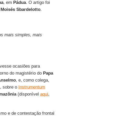
na
, em
Pádua
. O artigo foi
e
Moisés Sbardelotto
.
tos mais simples, mais
uvesse ocasiões para
torno do magistério do
Papa
Anselmo
, e, como colega,
o, sobre o
Instrumentum
Amazônia
(disponível
aqui
,
mo e de contestação frontal