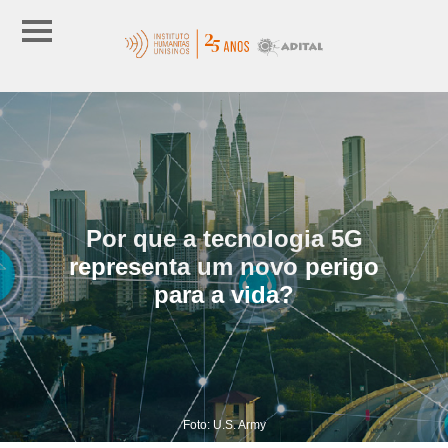
Por que a tecnologia 5G
representa um novo perigo
para a vida?
Foto: U.S. Army