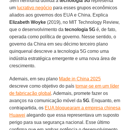
Sem nenhuma dúvida a
tecnologia 5G
representa
um
lucrativo negócio
para esses grupos econômicos
aliados aos governos dos EUA e China. Explica
Elizabeth Woyke
(2019), no MIT Technology Review,
que o desenvolvimento da
tecnologia 5G
é, de fato,
operada como política de governo. Nesse sentido, o
governo da China em seu décimo terceiro plano
quinquenal descreve a tecnologia 5G como uma
indústria estratégica emergente e uma nova área de
crescimento.
Ademais, em seu plano
Made in China 2025
descreve como objetivo do país
tornar-se em um líder
de fabricação global
. Ademais, promete fazer os
avanços na comunicação móvel da
5G
. Enquanto, em
contrapartida, os
EUA bloquearam a empresa chinesa
Huawei
alegando que essa representava um suposto
perigo para sua segurança nacional. Esse último
confirma que em ambas potência o desenvolvimento