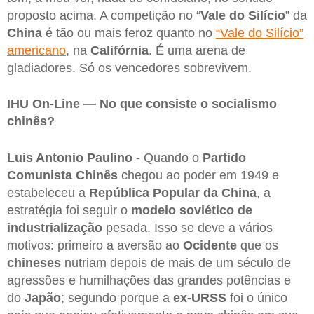
proposto acima. A competição no “
Vale do Silício
” da
China
é tão ou mais feroz quanto no
“Vale do Silício”
americano
, na
Califórnia
. É uma arena de
gladiadores. Só os vencedores sobrevivem.
IHU On-Line — No que consiste o socialismo
chinês?
Luis Antonio Paulino -
Quando o
Partido
Comunista Chinês
chegou ao poder em 1949 e
estabeleceu a
República Popular da China
, a
estratégia foi seguir o
modelo soviético de
industrialização
pesada. Isso se deve a vários
motivos: primeiro a aversão ao
Ocidente
que os
chineses
nutriam depois de mais de um século de
agressões e humilhações das grandes potências e
do
Japão
; segundo porque a
ex-URSS
foi o único