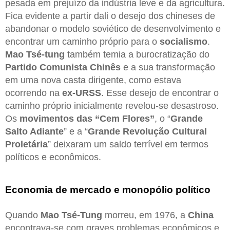
pesada em prejuízo da indústria leve e da agricultura.
Fica evidente a partir dali o desejo dos chineses de
abandonar o modelo soviético de desenvolvimento e
encontrar um caminho próprio para o
socialismo
.
Mao Tsé-tung
também temia a burocratização do
Partido Comunista Chinês
e a sua transformação
em uma nova casta dirigente, como estava
ocorrendo na
ex-URSS
. Esse desejo de encontrar o
caminho próprio inicialmente revelou-se desastroso.
Os
movimentos das “Cem Flores”
, o “
Grande
Salto Adiante
” e a “
Grande Revolução Cultural
Proletária
” deixaram um saldo terrível em termos
políticos e econômicos.
Economia de mercado e monopólio político
Quando
Mao Tsé-Tung
morreu, em 1976, a
China
encontrava-se com graves problemas econômicos e