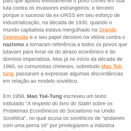
país que apoiou efetivamente o povo chinês em sua
luta contra os invasores estrangeiros; e terceiro
porque o sucesso da ex-URSS em seu esforço de
industrialização, na década de 1930, quando o
mundo capitalista estava mergulhado na
Grande
Depressão
e o seu papel decisivo na vitória contra o
nazismo
a tornaram referência a todos os povos que
lutavam para livrar-se do atraso econômico e do
domínio imperialista. Mas já no início da década de
1960, os comunistas chineses, sobretudo
Mao Tsé-
tung
, passaram a expressar algumas discordâncias
em relação ao modelo soviético.
Em 1958,
Mao Tsé-Tung
escreveu um texto
intitulado “
A respeito do livro do Stalin sobre os
Problemas Econômicos do Socialismo na União
Soviética
”, no qual acusa os soviéticos de “andarem
com uma perna só” por privilegiarem a indústria