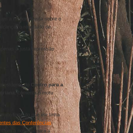
xam a menor dúvida sobre o
alcançar o resultado de
penas a justa repressão
 presidente do
Centro para a
oriana
, comenta o
motu
muito forte do que ele tinha
entes das Conferências
 Com a nova lei para a