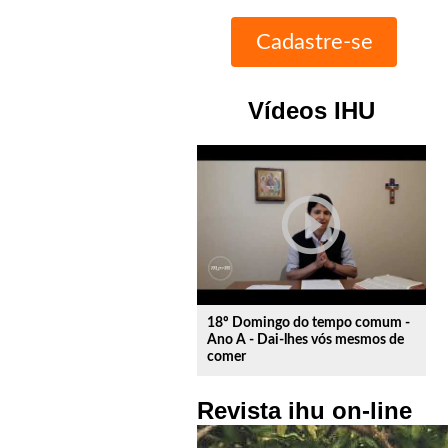
Vídeos IHU
play_circle_outline
18º Domingo do tempo comum -
Ano A - Dai-lhes vós mesmos de
comer
Revista ihu on-line