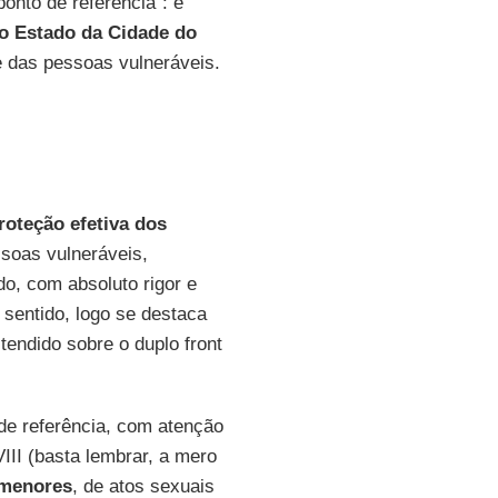
onto de referência”: é
do Estado da Cidade do
e das pessoas vulneráveis.
roteção efetiva dos
soas vulneráveis,
do, com absoluto rigor e
 sentido, logo se destaca
tendido sobre o duplo front
 de referência, com atenção
VIII (basta lembrar, a mero
 menores
, de atos sexuais