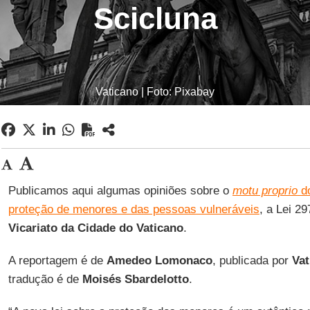
Scicluna
Vaticano | Foto: Pixabay
Publicamos aqui algumas opiniões sobre o
motu proprio
do
proteção de menores e das pessoas vulneráveis
, a Lei 29
Vicariato da Cidade do Vaticano
.
A reportagem é de
Amedeo Lomonaco
, publicada por
Va
tradução é de
Moisés Sbardelotto
.