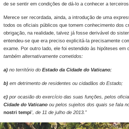
de se sentir em condições de dá-lo a conhecer a terceiros
Merece ser recordada, ainda, a introdução de uma expres
todos os oficiais públicos que tomem conhecimento dos 
obrigação, na realidade, talvez já fosse derivável do sist
entendeu-se que era preciso explicitá-la precisamente c
exame. Por outro lado, ele foi estendido às hipóteses em
também alternativamente cometidos:
a)
no território do
Estado da Cidade do Vaticano
;
b)
em detrimento de residentes ou cidadãos do Estado;
c)
por ocasião do exercício das suas funções, pelos ofici
Cidade do Vaticano
ou pelos sujeitos dos quais se fala n
nostri tempi
’
, de 11 de julho de 2013.”
No plano estritamente processual, a proteção da vítima é