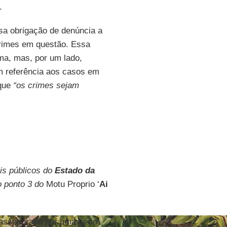
.
sa obrigação de denúncia a
crimes em questão. Essa
ema, mas, por um lado,
om referência aos casos em
 que
“os crimes sejam
ais públicos do
Estado da
o ponto 3 do
Motu Proprio ‘
Ai
 assegurada por uma série