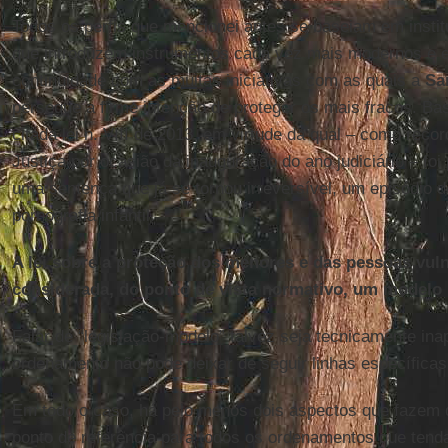
Todos os perfis que mencionei antes se baseiam em institu
que introduzem instrumentos cada vez mais modernos e 
continuidade com as muitas iniciativas com as quais a
Sa
persegue a firme intenção de proteger os mais fracos. Bas
citada lei n. VIII de 2013, em virtude da qual – como reco
Justiça por ocasião da inauguração do ano judiciário – foi
uma sentença que já se tornou irreversível, um episódio d
pornografia infantil.
A lei sobre a proteção dos menores e das pessoas vul
considerada, do ponto de vista normativo, um modelo 
Falar de “legislação-modelo” talvez seja tecnicamente ina
ordenamento não pode deixar de seguir linhas específicas
Em todo o caso, há pelo menos dois aspectos que fazem d
ponto de referência para todos os ordenamentos que tend