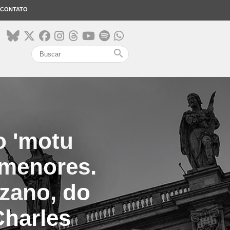
CONTATO
search
o 'motu
 menores.
nzano, do
Charles