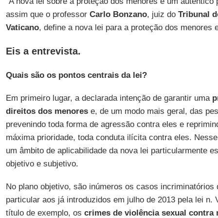
“A nova lei sobre a proteção dos menores é um autêntico p
assim que o professor
Carlo Bonzano
, juiz do
Tribunal 
Vaticano
, define a nova lei para a proteção dos menores 
Eis a entrevista.
Quais são os pontos centrais da lei?
Em primeiro lugar, a declarada intenção de garantir uma
p
direitos dos menores
e, de um modo mais geral, das pes
prevenindo toda forma de agressão contra eles e reprimin
máxima prioridade, toda conduta ilícita contra eles. Nesse
um âmbito de aplicabilidade da nova lei particularmente es
objetivo e subjetivo.
No plano objetivo, são inúmeros os casos incriminatórios
particular aos já introduzidos em julho de 2013 pela lei n. 
título de exemplo, os
crimes de violência sexual contra