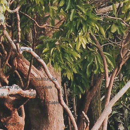
de cumprimento de alguns
a a audição do menor),
 a preservar a pessoa
o crime.
isão de um critério de
 informações a esse
ações sejam realizadas com
r valorizada a instituição
ada ao apoio às pessoas
ial: o número das
rdenamento visa a combater
anterior?