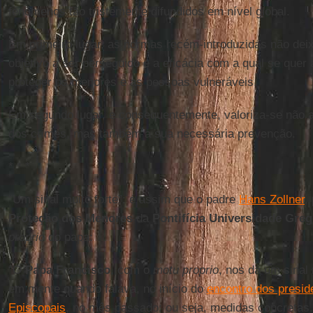
fenômenos tão tristemente difundidos em nível global.
Em primeiro lugar, as normas recém-introduzidas não dei
objetivo a ser perseguido e a eficácia com a qual se quer 
proteger os menores e as pessoas vulneráveis.
Em segundo lugar, e consequentemente, valoriza-se não a
dos crimes, mas também a sua necessária prevenção.
* * *
“Um sinal muito forte”: é assim que o padre
Hans Zollner
,
Proteção dos Menores
da
Pontifícia Universidade Greg
proprio
do papa:
“O
Papa Francisco
, com o
motu proprio
, nos dá um sinal 
em mente quando falava, no início do
encontro dos presid
Episcopais
, no mês passado: ou seja, medidas concretas.