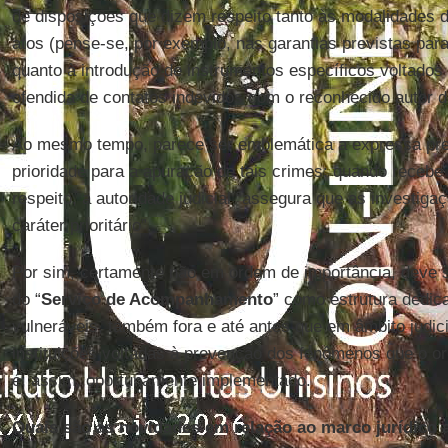
de disposições que dizem respeito tanto às modalidades 
atos (pense-se, por exemplo, nas garantias previstas par
quanto à introdução de instrumentos específicos voltados
ofendida de contatos indevidos com o reconhecido autor d
Ao mesmo tempo, parece ser emblemática a expressa prev
prioridade para a apuração de tais crimes: quando recebe
respeito, a autoridade judicial “assegura que as investig
caráter prioritário”.
Por sim, certamente não em ordem de importância, deve se
do “
Serviço de Acompanhamento
” como estrutura dedic
vulneráveis, também fora e até antes que em âmbito judic
instituições voltadas à prevenção dos fenômenos que o o
é, assim, oportunamente implementado.
Quais são as novidades em relação ao marco jurídico 