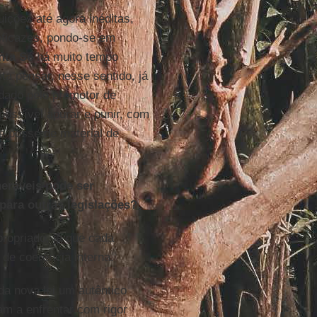
ições até agora inéditas,
eficazes, pondo-se em
nta Sé
há muito tempo
ta pensar, nesse sentido, já
rdado pelo promotor de
 possível apurar e punir, com
e posse de material de
neráveis pode ser
para outras legislações?
propriado, já que cada
 de coerência interna.
a nova lei um autêntico
am a enfrentar com rigor